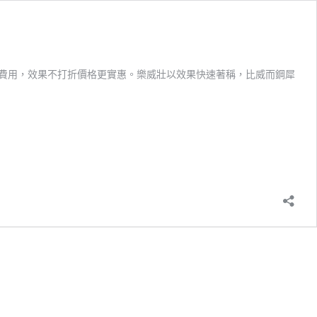
專利授權費用，效果不打折價格更實惠。樂威壯以效果快速著稱，比威而鋼犀