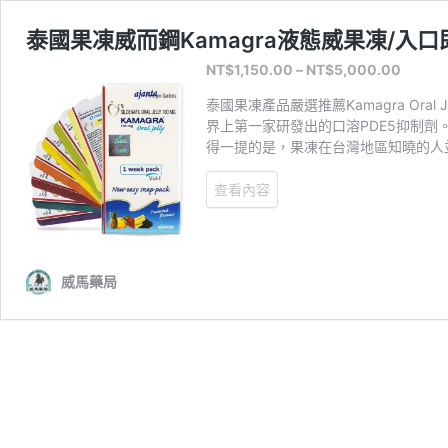
泰國果凍威而鋼Kamagra液態威果凍/入
NT$
1,150.00
–
NT$
5,000.00
泰國果凍產品嚴選推薦Kamagra Or
界上第一家研發出的口溶PDE5抑制
得一提的是，果凍在台灣地區知曉的人
查看內容
威馬藥局