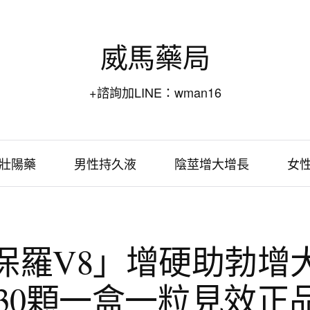
威馬藥局
+諮詢加LINE：wman16
壯陽藥
男性持久液
陰莖增大增長
女
保羅V8」增硬助勃增
30顆一盒一粒見效正品