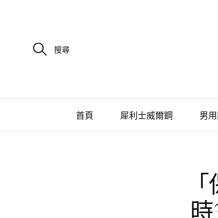
搜
尋
關
鍵
字
:
首頁
犀利士威爾鋼
男用
「
時