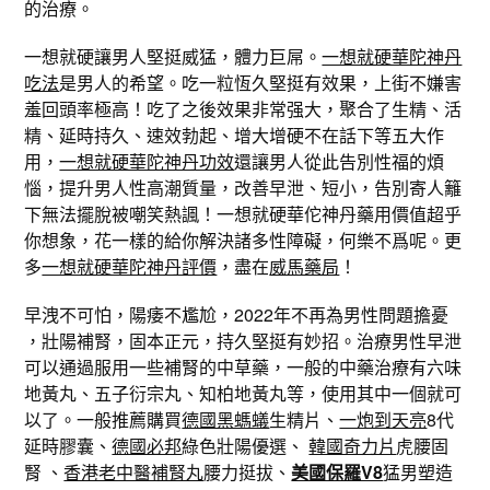
的治療。
一想就硬讓男人堅挺威猛，體力巨屌。
一想就硬華陀神丹
吃法
是男人的希望。吃一粒恆久堅挺有效果，上街不嫌害
羞回頭率極高！吃了之後效果非常强大，聚合了生精、活
精、延時持久、速效勃起、增大增硬不在話下等五大作
用，
一想就硬華陀神丹功效
還讓男人從此告別性福的煩
惱，提升男人性高潮質量，改善早泄、短小，告別寄人籬
下無法擺脫被嘲笑熱諷！一想就硬華佗神丹藥用價值超乎
你想象，花一樣的給你解決諸多性障礙，何樂不爲呢。更
多
一想就硬華陀神丹評價
，盡在
威馬藥局
！
早洩不可怕，陽痿不尷尬，2022年不再為男性問題擔憂
，壯陽補腎，固本正元，持久堅挺有妙招。治療男性早泄
可以通過服用一些補腎的中草藥，一般的中藥治療有六味
地黃丸、五子衍宗丸、知柏地黃丸等，使用其中一個就可
以了。一般推薦購買
德國黑螞蟻
生精片、
一炮到天亮
8代
延時膠囊、
德國必邦
綠色壯陽優選、
韓國奇力片
虎腰固
腎 、
香港老中醫補腎丸
腰力挺拔、
美國保羅V8
猛男塑造