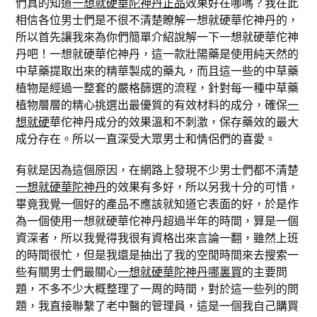
們真的知道
一想就硬華陀神丹正品
效果好在哪嗎？我在此
相信各位男士們是不很不清楚瞭解一想就硬華佗神丹的，
所以首先讓我來為你們簡單介紹說解一下一想就硬華佗神
丹吧！一想就硬華佗神丹，這一款壯陽藥是使用純天然的
中草藥提取出來的精華製成的藥丸，而且這一些的中草藥
植物是經過一整套的嚴格篩選的流程，針對每一種中草藥
植物層層的精心挑選出最優質的有效材料的成分，確保
一
想就硬
華佗神丹成分的效果溫和不刺激，保存藥效的最大
成分存在。所以一直深受大眾男士和情侶們的喜愛。
有就是因為這個原因，在網路上發現不少男士們都不清楚
一想就硬華陀神丹
的效果有多好，所以另我十分的可惜，
畢竟我覺一個好的產品不應該就知道它表面的好，於是作
為一個使用一想就硬華佗神丹超過半年的時間，算是一個
資深者，所以我覺得我很有資格出來言論一翻，雖然上班
的時間很忙，但是我還是抽出了我的空閒時間來去搜索一
些有關男士們最關心
一想就硬華陀神丹哪裏買
的主要問
題，不多不少大概整理了一周的時間，對於這一些列的問
題，我直接聯繫了老中醫的管理員，這是一個我自己購買