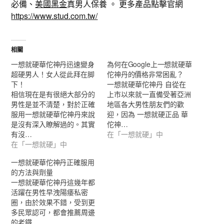
必備、
美國黑金
真男人保養 。 更多產品點擊官網
https://www.stud.com.tw/
相關
一想就硬華佗神丹迅速變身
為何在Google上一想就硬華
超硬男人！女人從此拜在脚
佗神丹的價格非常困亂？
下！
一想就硬華佗神丹 自從在
相信現在是有很絕大部分的
上市以來就一直備受著亞洲
男性是並不清楚，對於正確
地區各大男性朋友們的歡
服用一想就硬華佗神丹來說
迎，因為 一想就硬正品 華
是沒有深入瞭解過的。其實
佗神…
有沒…
在「一想就硬」中
在「一想就硬」中
一想就硬華佗神丹正確服用
的方法與劑量
一想就硬華佗神丹這幾年都
活躍在男性早洩陽痿私密
圈，由於效果不錯，受到更
多民眾認可，都會推薦周邊
的老鐵…