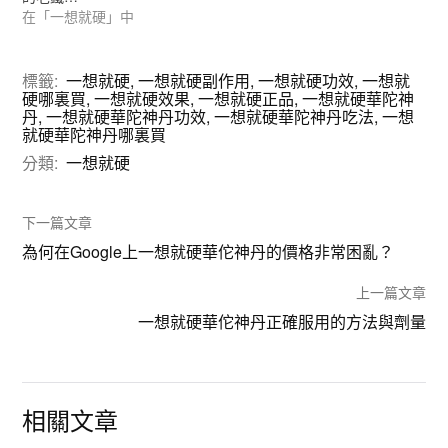
在「一想就硬」中
標籤:
一想就硬
,
一想就硬副作用
,
一想就硬功效
,
一想就
硬哪裏買
,
一想就硬效果
,
一想就硬正品
,
一想就硬華陀神
丹
,
一想就硬華陀神丹功效
,
一想就硬華陀神丹吃法
,
一想
就硬華陀神丹哪裏買
分類:
一想就硬
下一篇文章
為何在Google上一想就硬華佗神丹的價格非常困亂？
上一篇文章
一想就硬華佗神丹正確服用的方法與劑量
相關文章