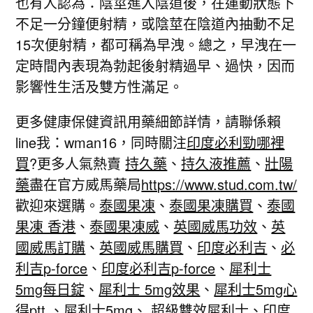
也有人認為：陰莖進入陰道後，在運動狀態下
不足一分鐘便射精，或陰莖在陰道內抽動不足
15次便射精，都可稱為早洩。總之，早洩在一
定時間內表現為勃起後射精過早、過快，因而
影響性生活及雙方性滿足。
更多健康保健資訊用藥細節詳情，請聯係賴
line我：wman16，同時關注
印度必利勁哪裡
買
?更多人氣熱賣
持久藥
、
持久液推薦
、
壯陽
藥
盡在官方威馬藥局
https://www.stud.com.tw/
歡迎來選購。
泰國果凍
、
泰國果凍購買
、
泰國
果凍 香港
、
泰國果凍威
、
英國威馬功效
、
英
國威馬訂購
、
英國威馬購買
、
印度必利吉
、
必
利吉p-force
、
印度必利吉p-force
、
犀利士
5mg每日錠
、
犀利士 5mg效果
、
犀利士5mg心
得ptt
、
犀利士5mg
、
超級雙效犀利士
、
印度