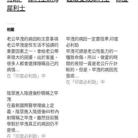
犀利士
相關
老公早洩的病因和注意事項
早洩的病因一定要找準,印度
老公早洩是性生活不協調的
必利勁
重要因素之一，會給老公帶
早洩可謂是老公性能力的一
來很大的困擾，出於害羞，
種致命傷。所以，做愛的時
很多人都會選擇隱瞞自己的
間的長短一直是老公斤斤計
病情…
較的。但是，早洩的病因究
在「印度必利勁」中
竟呢…
在「印度必利勁」中
陰莖進入陰道後秒精稱之早
洩
在最新國際醫學理論上定
義，陰莖進入陰道後60秒內
射精稱之早洩。雖然目前醫
學對於早洩真正的病因仍不
是很…
在「印度必利勁」中