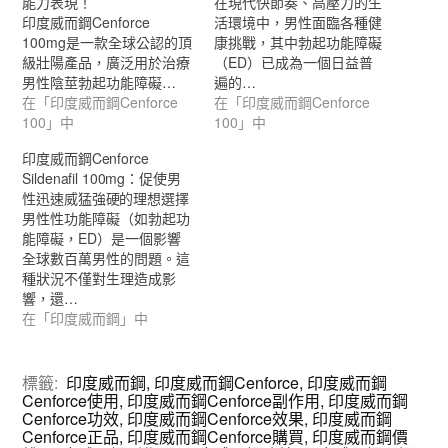
能力表現！
在現代快節奏、高壓力的生
印度威而鋼Cenforce
活環境中，男性面臨各種健
100mg是一款全球公認的頂
康挑戰，其中勃起功能障礙
級壯陽產品，廣泛用於治療
（ED）已成為一個日益普
男性陰莖勃起功能障礙…
遍的…
在「印度威而鋼Cenforce
在「印度威而鋼Cenforce
100」中
100」中
印度威而鋼Cenforce
Sildenafil 100mg：促使男
性迅速威猛強硬的理想選擇
男性性功能障礙（如勃起功
能障礙，ED）是一個影響
全球數百萬男性的問題。這
種狀況不僅對生理造成影
響，還…
在「印度威而鋼」中
標籤:
印度威而鋼
,
印度威而鋼Cenforce
,
印度威而鋼
Cenforce使用
,
印度威而鋼Cenforce副作用
,
印度威而鋼
Cenforce功效
,
印度威而鋼Cenforce效果
,
印度威而鋼
Cenforce正品
,
印度威而鋼Cenforce購買
,
印度威而鋼價