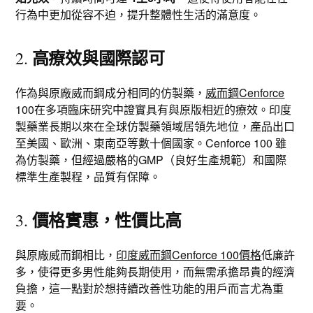
行為中更加從容不迫，提升整體性生活的滿意度。
高療效與國際認可
2.
作為與原廠威而鋼成分相同的仿製藥，
威而鋼Cenforce
100在多項臨床研究中證實具有與原版相近的療效。印度
製藥業長期以來在全球仿製藥領域居領先地位，產品出口
至美國、歐洲、東南亞等數十個國家。Cenforce 100 雖
為仿製藥，但經過嚴格的GMP（良好生產規範）和國際
標準生產製程，品質有保障。
價格實惠，性價比高
3.
與原廠威而鋼相比，
印度威而鋼Cenforce 100價格
低廉許
多，使得更多男性能夠長期使用，而無需承擔昂貴的經濟
負擔，這一點對於想持續改善性功能的用戶而言尤為重
要。