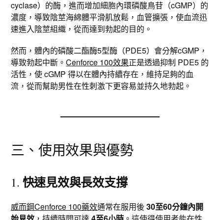
cyclase）的酶，進而增加細胞內環磷酸鳥苷（cGMP）的
濃度，導致陰莖海綿體平滑肌放鬆，血管擴張，使血流迅
速進入陰莖組織，從而達到勃起的目的。
然而，體內的磷酸二酯酶5型酶（PDE5）會分解cGMP，
導致勃起中斷。
Cenforce 100效果
正是透過抑制 PDE5 的
活性，使 cGMP 得以在體內持續存在，維持足夠的血
流，從而幫助男性在性刺激下更容易並持久地勃起。
三、使用效果與優勢
快速見效與長效支撐
1.
威而鋼Cenforce 100藥效
通常在服用後
30至60分鐘內開
始見效
，持續時間可達
4至6小時
。這使得使用者能在性