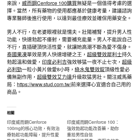
來說，
威而鋼Cenforce 100購買
無疑是一個值得考慮的選
擇。當然，所有藥物的使用都應基於健康考量，建議諮詢
專業醫師後進行使用，以達到最佳療效並確保用藥安全。
男人不行，在老婆眼裡就是懦夫。壯陽補腎，提升男人性
功能，快速勃起不痿射，需要補充能量。男人不能說自己
不行，直插硬頂快活性愛，就讓她高潮不斷為愛不傷身。
泰國果凍
單效是男人快速增硬之王，
超級雙效犀利士
持久
勃起溫和做愛，
印度必利吉
強效够猛一夜不止七次，
超級
必利勁
一粒小黃片做愛8小時，
綠水鬼雙效錠
頂級性愛必
備無副作用，
超級雙效艾力達
升級款猛男壯。關注威馬藥
局：
https://www.stud.com.tw/
前來選擇心宜適合自己用的
商品。
相關
印度威而鋼Cenforce
印度威而鋼Cenforce 100：
100mg的核心功效，有效治
強效勃起功能改善藥，助你
療勃起功能障礙，提升性愛
重拾男性自信