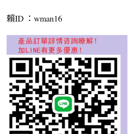
賴ID ：wman16