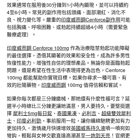
效果通常在服用後30分鐘到1小時內顯現，並可以持續約
4至6小時。常見的副作用包括頭痛、面部潮紅、消化不
良、視力變化等。嚴重的
印度威而鋼Cenforce副作用
可能
包括胸痛、呼吸困難、或勃起持續超過4小時（需要緊急
醫療處理）。
印度威而鋼 Cenforce 100mg
作為治療陰莖勃起功能障礙
的最佳選擇，憑借其顯著的效果和安全性，成為許多男性
恢復性能力、增強性自信的理想產品。無論你是面臨勃起
問題，還是希望在性生活中表現得更為出色，Cenforce
100mg 都能幫助你實現目標。如果你尋求一種可靠、有
效的壯陽藥物，
印度威而鋼
100mg 值得信賴和嘗試。
如果你每次都是三分鐘繳械，那她還有什麼性福可言？延
遲半小時總比三分鐘更讓她滿意，男人要持久，要堅挺選
擇
犀利士5mg每日錠
、
泰國果凍
、
必利吉
、
超級雙效犀利
士
、
印度必利勁
，事前服用一粒，讓你纏綿馳騁更加有力
更加持久，激情歲月快速增效
英國威馬持久液
噴一噴宛如
彎鈎，輕鬆與女神交歡直達高潮甚至
一炮到天亮
！官網更