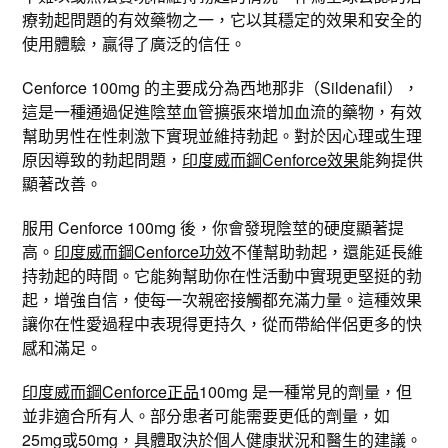
療勃起問題的有效藥物之一，它以其穩定的效果和安全的
使用體驗，贏得了廣泛的信任。
Cenforce 100mg 的主要成分為西地那非（Sildenafil），
這是一種通過促進陰莖血管擴張來增加血流的藥物，有效
幫助男性在性刺激下實現並維持勃起。對於因心理或生理
原因導致的勃起問題，
印度威而鋼Cenforce效果
能夠提供
顯著改善。
服用 Cenforce 100mg 後，你會發現陰莖的硬度顯著提
高。
印度威而鋼Cenforce功效
不僅幫助勃起，還能延長維
持勃起的時間。它能夠幫助你在性活動中實現更堅挺的勃
起，增強自信，使每一次親密接觸都充滿力量。這種效果
讓你在性愛過程中表現得更持久，從而帶給伴侶更多的快
感和滿足。
印度威而鋼Cenforce正品
100mg 是一種常見的劑量，但
並非適合所有人。部分患者可能需要更低的劑量，如
25mg或50mg，具體取決於個人健康狀況和醫生的建議。