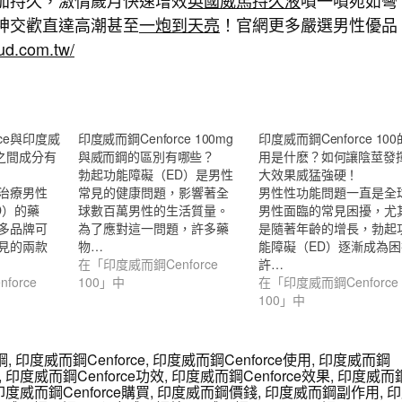
加持久，激情歲月快速增效
英國威馬持久液
噴一噴宛如彎
神交歡直達高潮甚至
一炮到天亮
！官網更多嚴選男性優品
tud.com.tw/
rce與印度威
印度威而鋼Cenforce 100mg
印度威而鋼Cenforce 10
者之間成分有
與威而鋼的區別有哪些？
用是什麽？如何讓陰莖發
勃起功能障礙（ED）是男性
大效果威猛強硬！
治療男性
常見的健康問題，影響著全
男性性功能問題一直是全
D）的藥
球數百萬男性的生活質量。
男性面臨的常見困擾，尤
多品牌可
為了應對這一問題，許多藥
是隨著年齡的增長，勃起
見的兩款
物…
能障礙（ED）逐漸成為
在「印度威而鋼Cenforce
許…
orce
100」中
在「印度威而鋼Cenforce
100」中
鋼
,
印度威而鋼Cenforce
,
印度威而鋼Cenforce使用
,
印度威而鋼
,
印度威而鋼Cenforce功效
,
印度威而鋼Cenforce效果
,
印度威而
印度威而鋼Cenforce購買
,
印度威而鋼價錢
,
印度威而鋼副作用
,
印