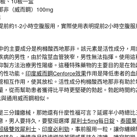
/板、10板一盒
非（威而鋼）100mg
年
提前約1-2小時空腹服用，實際使用表明提前2小時空腹服
e藥物中的主要成分是枸櫞酸西地那非。該元素是活性成分，用
疾病的男性，由於陰莖血管狹窄，男性無法指揮。使用這
抑製方法治療男性陽痿。這種特殊藥物的主要目的是在勃
的性功能。
印度威而鋼Cenforce效果
作用是降低患者的血
管相互作用，使其放松。活性成分枸櫞酸西地那非有助於
量，從而幫助患者獲得比平時更堅硬的勃起。勃起時間約
能與通用威而鋼相似。
是三分鐘繳械，那她還有什麼性福可言？延遲半小時總比
意，男人要持久，要堅挺選擇
犀利士5mg每日錠
、
泰國果
超級雙效犀利士
、
印度必利勁
，事前服用一粒，讓你纏綿