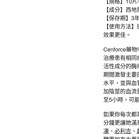
【規格】10片
【成分】西地那
【保存期】3
【使用方法】
效果更佳。
Cenforc
治療患有相同
活性成分的酶
期間激發主要
水平，並與血
加陰莖的血流
至5小時，可
如果你每次都
分鐘更讓她滿
凍
、
必利吉
、