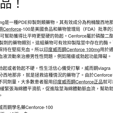
品！
e 100mg是一種PDE抑製劑類藥物，其有效成分為枸櫞酸西地
enforce
-100是美國食品和藥物管理局（FDA）批準的
可幫助獲得比平時更堅硬的勃起。Cenforce屬於磷酸二
）抑製劑的藥物類別。這組藥物可有效抑製陰莖中存在的酶。
保持在堅挺充血。所以
印度威而鋼Cenforce 100mg
用於
血液流動來治療男性性問題，例如陽痿或勃起功能障礙。
起或者勃起不硬，性生活信心備受打擊，威而鋼viagra
成分西地那非，就是拯救這種情況的藥物了。由於Cenforce1
不同劑量，大多數患者服用
印度威而鋼Cenforce正品
就可
舒緩緊張海綿體平滑肌，促進陰莖海綿體動脈血流，幫助
。
鋼學名藥Cenforce-100