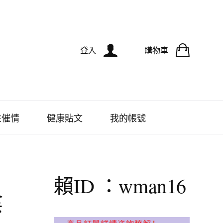
登入
購物車
性催情
健康貼文
我的帳號
賴ID ：wman16
陰