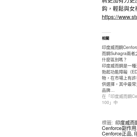
騁更加有力更
鈎，輕鬆與女
https://www.s
相關
印度威而鋼Cenfo
而鋼Suhagra兩
什麼區別嗎？
印度威而鋼是一種
勃起功能障礙（E
物，在市場上有許
供選擇，其中最常
品牌…
在「印度威而鋼Cenf
100」中
標籤:
印度威而
Cenforce副作用
Cenforce正品
,