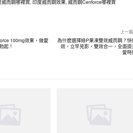
度威而鋼哪裡買
,
印度威而鋼效果
,
威而鋼Cenforce哪裡買
上一
orce 100mg效果，做愛
為什麽選擇綠P果凍雙效威而鋼？快
勃起！
效，立竿見影，雙效合一，全面提
愛時