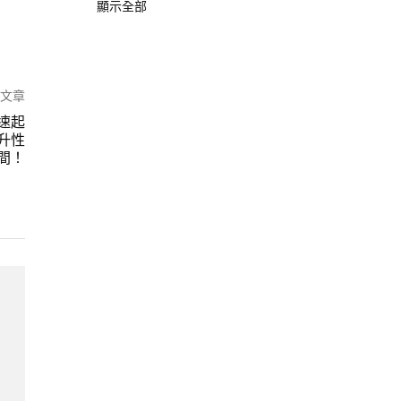
顯示全部
篇文章
速起
升性
間！