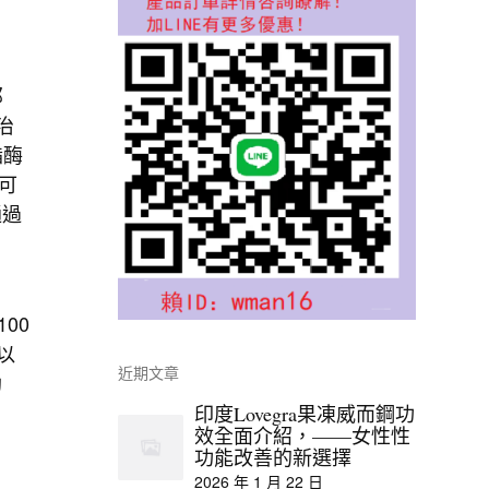
那
治
酯酶
可
通過
00
以
近期文章
勃
印度Lovegra果凍威而鋼功
效全面介紹，——女性性
功能改善的新選擇
2026 年 1 月 22 日