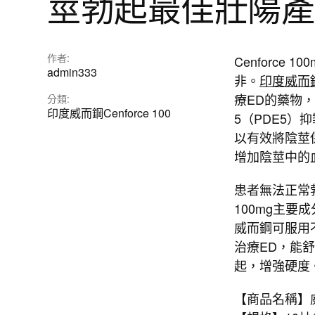
莖勃起最佳壯陽產
作者:
Cenforc
admin333
非。
印度威而鋼C
療ED的藥物，
分類:
印度威而鋼Cenforce 100
5（PDE5
以有效將陰莖
增加陰莖中的
患者無法正常勃
100mg主要
威而鋼可服用
治療ED，能
起，增強硬度
【商品名稱】威而