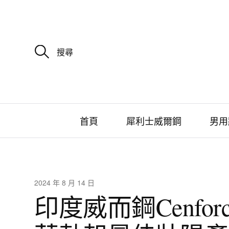
搜
尋
關
鍵
字
:
首頁
犀利士威爾鋼
男用
2024 年 8 月 14 日
印度威而鋼Cenfor