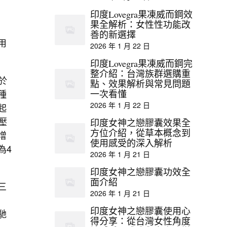
印度Lovegra果凍威而鋼效
果全解析：女性性功能改
善的新選擇
用
2026 年 1 月 22 日
印度Lovegra果凍威而鋼完
整介紹：台灣族群選購重
於
點、效果解析與常見問題
種
一次看懂
2026 年 1 月 22 日
起
壓
印度女神之戀膠囊效果全
方位介紹，從草本概念到
增
使用感受的深入解析
為4
2026 年 1 月 21 日
印度女神之戀膠囊功效全
面介紹
三
2026 年 1 月 21 日
印度女神之戀膠囊使用心
馳
得分享：從台灣女性角度