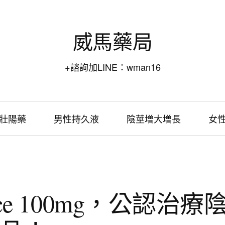
威馬藥局
+諮詢加LINE：wman16
壯陽藥
男性持久液
陰莖增大增長
女
ce 100mg，公認治療