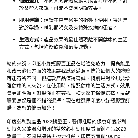
個體差異
：不同人的身體反應可能會有所不同，對
於某些人來說，可能不會有明顯效果。
服用建議
：建議在專業醫生的指導下使用，特別是
對於孕婦、哺乳期婦女及有特殊疾病的患者。
生活方式
：產品效果的最佳體現離不開健康的生活
方式，包括均衡飲食和適度運動。
總的來說，
印度小綠瓶膠囊正品
在增強免疫力、提高能量
和改善消化方面的效果讓我感到滿意。儘管每個人的體驗
可能有所不同，但這款產品值得嘗試，特別是對於想要增
強健康的人來說。在使用時，搭配健康的生活方式，效果
會更加明顯。如果你正在尋找一種天然的保健選擇，這款
膠囊無疑是個不錯的選擇。現在就選擇
印度小綠瓶膠囊訂
購
，為您的健康加分！
印度必利勁產品2022銷量王：醫師推薦的保養
印度必利
勁
持久又能溫和增硬的
雙效必利勁
印度威而鋼產品2023
銷量王：
泰國果凍
猛男極力推薦，
印度威而鋼100mg
，