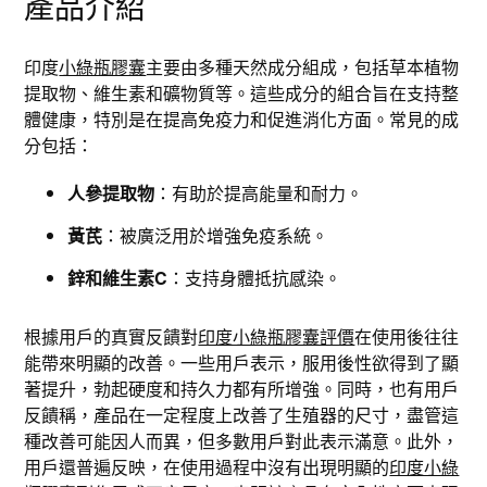
產品介紹
印度
小綠瓶膠囊
主要由多種天然成分組成，包括草本植物
提取物、維生素和礦物質等。這些成分的組合旨在支持整
體健康，特別是在提高免疫力和促進消化方面。常見的成
分包括：
人參提取物
：有助於提高能量和耐力。
黃芪
：被廣泛用於增強免疫系統。
鋅和維生素C
：支持身體抵抗感染。
根據用戶的真實反饋對
印度小綠瓶膠囊評價
在使用後往往
能帶來明顯的改善。一些用戶表示，服用後性欲得到了顯
著提升，勃起硬度和持久力都有所增強。同時，也有用戶
反饋稱，產品在一定程度上改善了生殖器的尺寸，盡管這
種改善可能因人而異，但多數用戶對此表示滿意。此外，
用戶還普遍反映，在使用過程中沒有出現明顯的
印度小綠