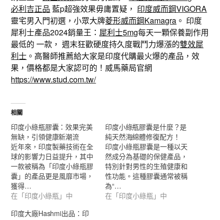
必利吉正品
藍p超強效果毋庸置疑，
印度威而鋼VIGORA
靈宅男入門初選，小眾大牌
菱形威而鋼Kamagra
。 印度
犀利士產品2024銷量王：
犀利士5mg
每天一顆保養副作用
最低的 一款， 週末狂歡硬度持久度戰鬥力爆漲的
雙效犀
利士
。高醫師推薦給大家是印度代購最火爆的產品，效
果，價格都是大家認可的！威馬藥局官網
https://www.stud.com.tw/
相關
印度小綠瓶膠囊：效果完美
印度小綠瓶膠囊是什麼？是
無缺，引領健康新潮流
純天然海綿體修復配方！
近年來，印度製藥技術在全
印度小綠瓶膠囊是一種以天
球的影響力日益提升，其中
然成分為基礎的保健產品，
一款被稱為「印度小綠瓶膠
特別針對男性的生殖健康和
囊」的產品更是風靡市場，
性功能。這種膠囊通常被稱
獲得…
為“…
在「印度小綠瓶」中
在「印度小綠瓶」中
印度大廠Hashmi出品：印