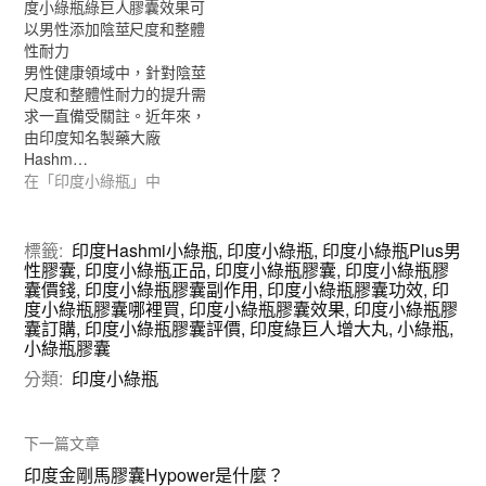
度小綠瓶綠巨人膠囊效果可
以男性添加陰莖尺度和整體
性耐力
男性健康領域中，針對陰莖
尺度和整體性耐力的提升需
求一直備受關註。近年來，
由印度知名製藥大廠
Hashm…
在「印度小綠瓶」中
標籤:
印度Hashmi小綠瓶
,
印度小綠瓶
,
印度小綠瓶Plus男
性膠囊
,
印度小綠瓶正品
,
印度小綠瓶膠囊
,
印度小綠瓶膠
囊價錢
,
印度小綠瓶膠囊副作用
,
印度小綠瓶膠囊功效
,
印
度小綠瓶膠囊哪裡買
,
印度小綠瓶膠囊效果
,
印度小綠瓶膠
囊訂購
,
印度小綠瓶膠囊評價
,
印度綠巨人增大丸
,
小綠瓶
,
小綠瓶膠囊
分類:
印度小綠瓶
下一篇文章
印度金剛馬膠囊Hypower是什麼？