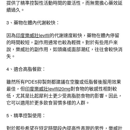
提供了精準控製性活動時間的靈活性，而無需擔心藥效延
續過久。
3、藥物在體內代謝較快：
因為
印度樂威壯levifil
的代謝速度較快，藥物在體內停留
的時間較短，副作用通常也較為輕微。對於有些用戶來
說，樂威壯的副作用，如頭痛或面部潮紅，往往會較快消
失。
4、適合高脂餐飲：
雖然所有PDE5抑製劑都建議在空腹或低脂餐後服用效果
最佳，但
印度樂威壯levifil20mg
對食物的敏感性相對較
低，尤其是比起犀利士更少受高脂肪食物的影響。因此，
它可以適用於更多飲食習慣多樣的人群。
5、精準控製使用：
對於那些希望在特定時間段內提高性表現的男性，樂威壯