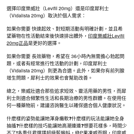
選擇印度樂威壯（Levifil 20mg）還是印度犀利士
（Vidalista 20mg）取決於個人需求：
如果你需要 快速起效、對短期活動有明確計劃，並且希
望藥物在性活動結束後快速排出體外，
印度樂威壯Levifil
20mg正品
是更好的選擇。
如果你需要 長效藥物，希望在 36小時內無需擔心勃起問
題，或者有經常進行性活動的計劃，印度犀利士
（Vidalista 20mg）則更為合適。此外，如果你有前列腺
增生問題，犀利士的效果也會幫助改善。
總之，樂威壯適合那些追求短效、靈活用藥的男性，而犀
利士則適合頻繁性生活和長期治療的男性群體。在使用任
何一種藥物前，建議咨詢醫生以確保適合個人健康狀況。
什麽樣的姿勢能讓她渾身癱軟❓什麽樣的玩法能讓她全身
抽搐❓什麽樣的技巧能讓她高潮連連❓想要花樣多，時間少
不了❗️多重任君選擇
超級藍蝌蚪
，
綠P果凍威而鋼
，
印度威