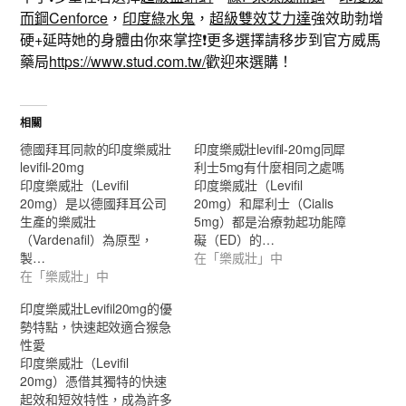
而鋼Cenforce
，
印度綠水鬼
，
超級雙效艾力達
強效助勃增
硬+延時她的身體由你來掌控❗️更多選擇請移步到官方威馬
藥局
https://www.stud.com.tw/
歡迎來選購！
相關
德國拜耳同款的印度樂威壯
印度樂威壯levifil-20mg同犀
levifil-20mg
利士5mg有什麼相同之處嗎
印度樂威壯（Levifil
印度樂威壯（Levifil
20mg）是以德國拜耳公司
20mg）和犀利士（Cialis
生產的樂威壯
5mg）都是治療勃起功能障
（Vardenafil）為原型，
礙（ED）的…
製…
在「樂威壯」中
在「樂威壯」中
印度樂威壯Levifil20mg的優
勢特點，快速起效適合猴急
性愛
印度樂威壯（Levifil
20mg）憑借其獨特的快速
起效和短效特性，成為許多