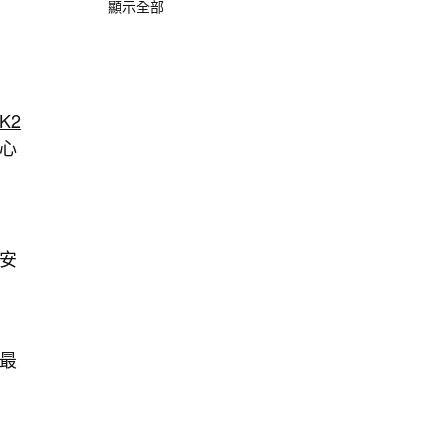
顯示全部
K2
心
安
最