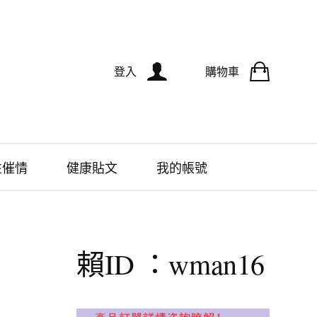
登入
購物車
性催情
健康貼文
我的帳號
賴ID ：wman16
、