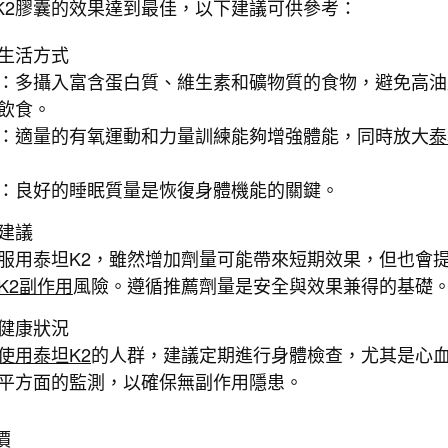
K2膠囊的效果達到最佳，以下建議可供參考：
生活方式
：多攝入富含蛋白質、維生素和礦物質的食物，避免高油
飲食。
：適量的有氧運動和力量訓練能夠增強體能，同時放大
泰
。
：良好的睡眠質量是恢復身體機能的關鍵。
建議
服用泰坦K2，雖然增加劑量可能帶來短期效果，但也會
K2副作用
風險。遵循推薦劑量是安全與效果兼得的基礎
健康狀況
使用泰坦K2
的人群，建議定期進行身體檢查，尤其是心
平方面的監測，以確保無副作用隱患。
價