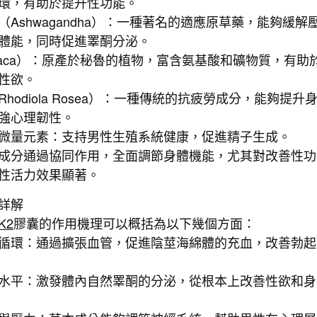
環，有助於提升性功能。
（Ashwagandha）：一種著名的適應原草藥，能夠緩解
體能，同時促進睪酮分泌。
aca）：原產於秘魯的植物，富含氨基酸和礦物質，有助
性欲。
hodiola Rosea）：一種傳統的抗疲勞成分，能夠提升
強心理韌性。
微量元素：支持男性生殖系統健康，促進精子生成。
成分通過協同作用，全面調節身體機能，尤其對改善性功
性活力效果顯著。
詳解
K2
膠囊的作用機理可以概括為以下幾個方面：
循環：通過擴張血管，促進陰莖海綿體的充血，改善勃起
水平：激發體內自然睪酮的分泌，從根本上改善性欲和身