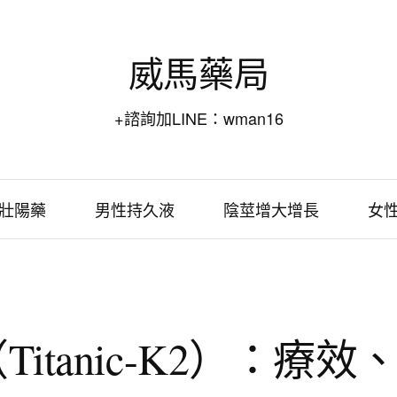
威馬藥局
+諮詢加LINE：wman16
壯陽藥
男性持久液
陰莖增大增長
女
itanic-K2）：療效