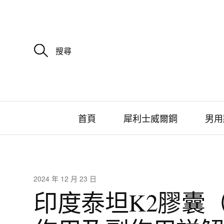
搜
尋
關
鍵
字
:
首頁
犀利士威爾鋼
男用
2024 年 12 月 23 日
印度泰坦K2膠囊（T