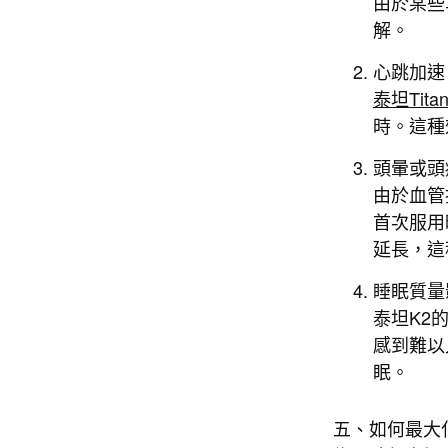
由於某些
解。
心跳加速
泰坦Tita
時。這種
頭暈或頭
由於血管
首次服用
延長，這
睡眠質量
泰坦K2
感到難以
眠。
五、如何最大