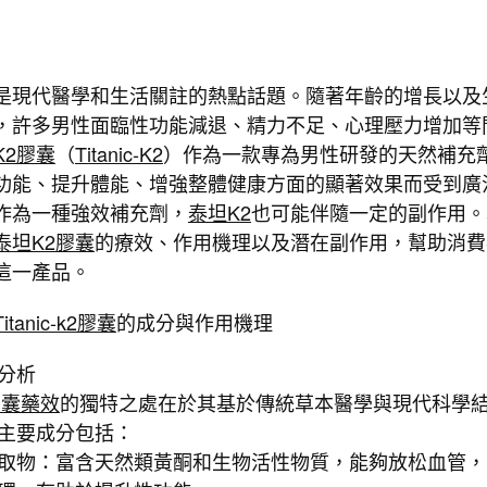
是現代醫學和生活關註的熱點話題。隨著年齡的增長以及
，許多男性面臨性功能減退、精力不足、心理壓力增加等
K2膠囊
（
Titanic-K2
）作為一款專為男性研發的天然補充
功能、提升體能、增強整體健康方面的顯著效果而受到廣
作為一種強效補充劑，
泰坦K2
也可能伴隨一定的副作用。
泰坦K2膠囊
的療效、作用機理以及潛在副作用，幫助消費
這一產品。
tanic-k2膠囊
的成分與作用機理
分析
膠囊藥效
的獨特之處在於其基於傳統草本醫學與現代科學
主要成分包括：
取物：富含天然類黃酮和生物活性物質，能夠放松血管，