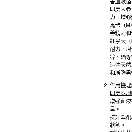
善血液循
印度人參
力、增強
馬卡（M
善精力和
紅景天（R
耐力，增
鋅、硒等
這些天然
和增強男
作用機理
印度泰坦
增強血液
量。
提升睪酮
狀態。