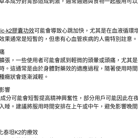
草本成分對胃部造成刺激，通常通過與食物一起服用可以
nic-k2膠囊功效
可能會導致心跳加快，尤其是在血液循環
效果通常是短暫的，但患有心血管疾病的人需特別註意。
痛
擴張，一些使用者可能會感到輕微的頭暈或頭痛，尤其是
時。這通常是由於身體對藥效的適應過程，隨著使用時間
種癥狀會逐漸減輕。
影響
的成分可能會短暫提高精神興奮性，部分用戶可能因此在
入睡。建議將服用時間安排在上午或中午，避免影響晚間
化泰坦K2的療效