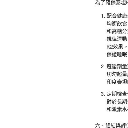
為了確保泰坦
配合健康
均衡飲食
和高糖分
規律運動
K2效果
保證睡眠
遵循劑量
切勿超量
印度泰坦
定期檢查
對於長期
和激素水
六、總結與評