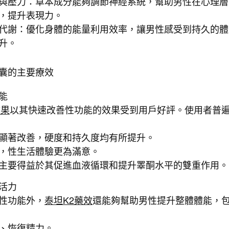
與壓力：草本成分能夠調節神經系統，幫助男性在心理層
，提升表現力。
代謝：優化身體的能量利用效率，讓男性感受到持久的體
升。
膠囊的主要療效
能
效果
以其快速改善性功能的效果受到用戶好評。使用者普
顯著改善，硬度和持久度均有所提升。
，性生活體驗更為滿意。
主要得益於其促進血液循環和提升睪酮水平的雙重作用。
活力
性功能外，
泰坦K2藥效
還能夠幫助男性提升整體體能，
、恢復精力。