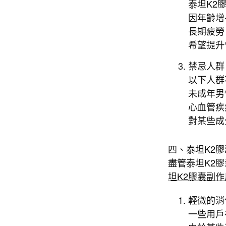
泰坦K2
因年齡增
長期疲勞
希望提升
禁忌人群
以下人群
未成年男
心血管疾
對某些成
四、泰坦K2
盡管泰坦K2
坦K2膠囊副作
輕微的消
一些用戶