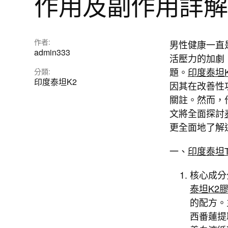
作用及副作用詳解
作者:
男性健康一直
admin333
活壓力的加劇
題。
印度泰坦
分類:
印度泰坦K2
因其在改善性
關註。然而，
文將全面探討
更全面地了解
一、
印度泰坦Ti
核心成分
泰坦K2
的配方。
西番蓮提