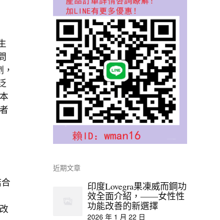
生
問
劑，
泛
本
者
近期文章
結合
印度Lovegra果凍威而鋼功
效全面介紹，——女性性
功能改善的新選擇
改
2026 年 1 月 22 日