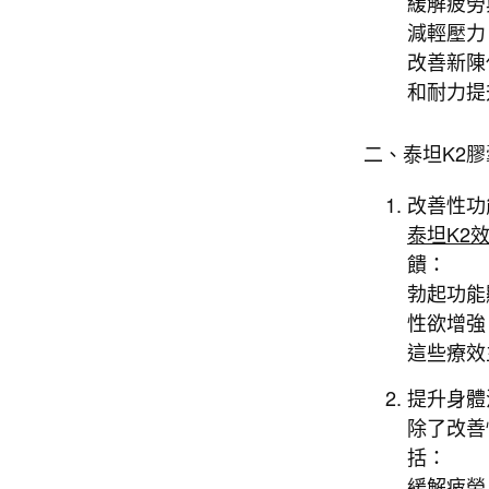
緩解疲勞
減輕壓力
改善新陳
和耐力提
二、泰坦K2
改善性功
泰坦K2
饋：
勃起功能
性欲增強
這些療效
提升身體
除了改善
括：
緩解疲勞