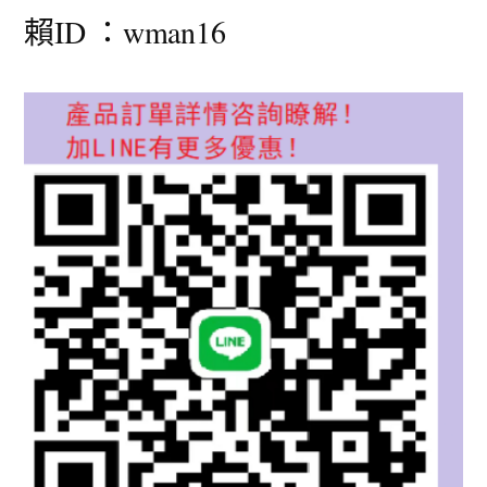
賴ID ：wman16