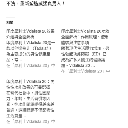
不洩，重新塑造威猛真男人！
相關
印度犀利士Vidalista 20效果
印度犀利士Vidalista 20功效
介紹與全面解析
全面解析：作用原理、使用
印度犀利士Vidalista 20是一
體驗與注意事項
款以他達拉非（Tadalafil）
隨著現代生活壓力增加，男
為主要成分的男性健康產
性勃起功能障礙（ED）已
品，常…
成為許多人關注的健康議
在「犀利士Vidalista 20」中
題。Vidalista 20 …
在「犀利士Vidalista 20」中
印度犀利士Vidalista 20：男
性性功能改善的可靠選擇
在現代社會中，男性因壓
力、年齡、生活習慣等因
素，性功能問題變得越來越
普遍。這類問題不僅影響性
生活質量…
在「犀利士Vidalista 20」中