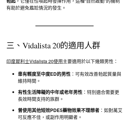
勃起
，它僅在性喚起時發揮作用，這種“自然啟動”的機制
有助於避免尷尬情況的發生。
三、Vidalista 20的適用人群
印度犀利士Vidalista 20使用
主要適用於以下幾類男性：
患有輕度至中度ED的男性
：可有效改善勃起質量與
維持時間。
有性生活障礙的中年或老年男性
：特別適合需要更
長效時間支持的族群。
曾使用其他短效PDE5藥物效果不理想者
：如對萬艾
可反應不佳，或副作用明顯者。