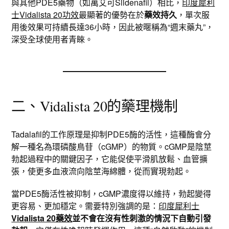
與其他PDE5藥物（如萬艾可Sildenafil）相比，
印度犀利
士Vidalista 20功效
最顯著的優勢在於
藥效持久
，單次服
用後效果可持續長達36小時，因此被暱稱為“週末藥丸”，
深受全球使用者青睞。
二、Vidalista 20的藥理機制
Tadalafil的工作原理是抑制PDE5酶的活性，這種酶會分
解一種名為環磷酸鳥苷（cGMP）的物質。cGMP是陰莖
勃起過程中的關鍵因子，它能促使平滑肌放鬆、血管擴
張，使更多血液流向陰莖海綿體，從而實現勃起。
當PDE5酶活性被抑制，cGMP濃度得以維持，勃起變得
更容易、更加穩定。需要特別強調的是：
印度犀利士
Vidalista 20藥效
並不會在沒有性刺激的情況下自動引發