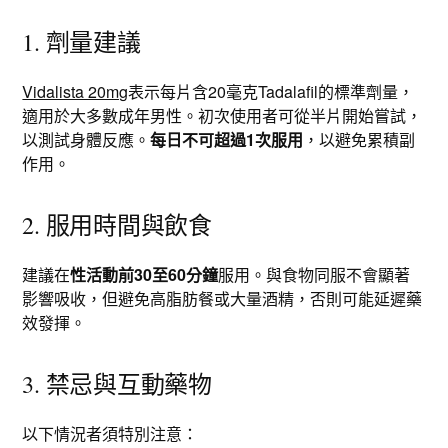
1. 劑量建議
Vidalista 20mg
表示每片含20毫克Tadalafil的標準劑量，
適用於大多數成年男性。初次使用者可從半片開始嘗試，
以測試身體反應。
每日不可超過1次服用
，以避免累積副
作用。
2. 服用時間與飲食
建議在
性活動前30至60分鐘
服用。與食物同服不會顯著
影響吸收，但避免高脂肪餐或大量酒精，否則可能延遲藥
效發揮。
3. 禁忌與互動藥物
以下情況者須特別注意：