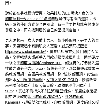
門。
對於正在尋找經濟實惠、效果確切的ED解決方案的你，
印度犀利士Vidalista 20購買
無疑是值得考慮的選擇。透
過正確的使用方式與合理期望，每一位男性都能在健康與
尊嚴之中，再次找到屬於自己的堅挺與自信。
男人硬起來，女人更愛上男人，軟小時間短，是男人的噩
夢，需要硬起來有胸肌女人更愛，威馬藥局提醒您：
https://www.stud.com.tw/
，將會給您帶來更多壯陽持久產
品。全網暢銷火爆新手入門款
超級雙效犀利士
，助勃硬度
十級之王
印度威而鋼Cenforce 100
、超強持久打樁機入選
性愛之路
必利吉p-force
、
超級必利勁
、新穎快速起效果
液
態威威而鋼
、
泰國果凍威而鋼
、
綠P雙效威而鋼
，女性高
潮出水
女用果凍威而鋼
、
女神之戀KS-GOLD
，修復改善
前列腺保養
犀利士5mg每日錠
、助勃低副作用
犀利士
20mg
，真槍不倒持久不射型
印度藍蝌蚪
、
印度綠水鬼
擺
脫中途疲軟的
印度威而鋼VIGORA
、
雙效威而鋼
Kamagra
、
超級雙效樂威壯
、
印度威而鋼
，硬度絕佳久挺