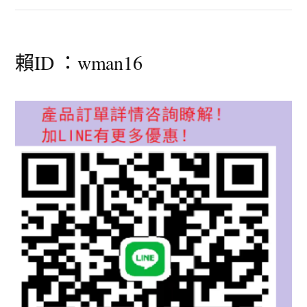
賴ID ：wman16