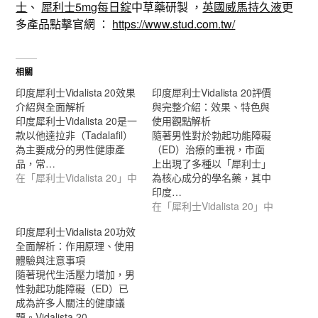
士
、
犀利士5mg每日錠
中草藥研製 ，
英國威馬持久液
更
多產品點擊官網 ：
https://www.stud.com.tw/
相關
印度犀利士Vidalista 20效果
印度犀利士Vidalista 20評價
介紹與全面解析
與完整介紹：效果、特色與
印度犀利士Vidalista 20是一
使用觀點解析
款以他達拉非（Tadalafil）
隨著男性對於勃起功能障礙
為主要成分的男性健康產
（ED）治療的重視，市面
品，常…
上出現了多種以「犀利士」
在「犀利士Vidalista 20」中
為核心成分的學名藥，其中
印度…
在「犀利士Vidalista 20」中
印度犀利士Vidalista 20功效
全面解析：作用原理、使用
體驗與注意事項
隨著現代生活壓力增加，男
性勃起功能障礙（ED）已
成為許多人關注的健康議
題。Vidalista 20 …