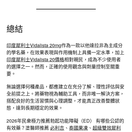
總結
印度犀利士Vidalista 20mg
作為一款以他達拉非為主成分
的學名藥，在效果表現與作用機制上具備一定水準，加上
印度犀利士Vidalista 20價格
相對親民，成為不少使用者
的選擇之一。然而，正確的使用觀念與劑量控制至關重
要。
無論選擇何種產品，都應建立在充分了解、理性評估與安
全前提之上。將藥物視為輔助工具，而非唯一解決方案，
搭配良好的生活習慣與心理調整，才能真正改善整體狀
態，達到長期穩定的效果。
2026年民衆極力推薦勃起功能障礙（ED） 有哪些公認的
有效藥？塗醫師推薦
必利吉
、
泰國果凍
、
超級雙效犀利