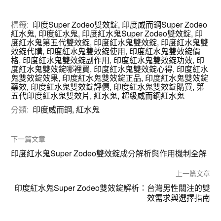
標籤:
印度Super Zodeo雙效錠
,
印度威而鋼Super Zodeo
紅水鬼
,
印度紅水鬼
,
印度紅水鬼Super Zodeo雙效錠
,
印
度紅水鬼第五代雙效錠
,
印度紅水鬼雙效錠
,
印度紅水鬼雙
效錠代購
,
印度紅水鬼雙效錠使用
,
印度紅水鬼雙效錠價
格
,
印度紅水鬼雙效錠副作用
,
印度紅水鬼雙效錠功效
,
印
度紅水鬼雙效錠哪裡買
,
印度紅水鬼雙效錠心得
,
印度紅水
鬼雙效錠效果
,
印度紅水鬼雙效錠正品
,
印度紅水鬼雙效錠
藥效
,
印度紅水鬼雙效錠評價
,
印度紅水鬼雙效錠購買
,
第
五代印度紅水鬼雙效片
,
紅水鬼
,
超級威而鋼紅水鬼
分類:
印度威而鋼
,
紅水鬼
下一篇文章
印度紅水鬼Super Zodeo雙效錠成分解析與作用機制全解
上一篇文章
印度紅水鬼Super Zodeo雙效錠解析：台灣男性關注的雙
效需求與選擇指南