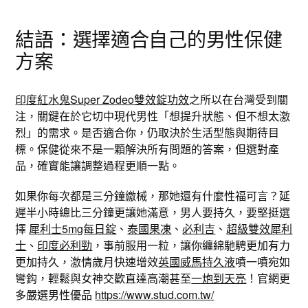
結語：選擇適合自己的男性保健
方案
印度紅水鬼Super Zodeo雙效錠功效
之所以在台灣受到關
注，關鍵在於它切中現代男性「想提升狀態、但不想太激
烈」的需求。是否適合你，仍取決於生活型態與期待目
標。保健從來不是一顆解決所有問題的答案，但選對產
品，確實能讓調整過程更順一點。
如果你每次都是三分鐘繳械，那她還有什麼性福可言？延
遲半小時總比三分鐘更讓她滿意，男人要持久，要堅挺選
擇
犀利士5mg每日錠
、
泰國果凍
、
必利吉
、
超級雙效犀利
士
、
印度必利勁
，事前服用一粒，讓你纏綿馳騁更加有力
更加持久，激情歲月快速增效
英國威馬持久液
噴一噴宛如
彎鈎，輕鬆與女神交歡直達高潮甚至
一炮到天亮
！官網更
多嚴選男性優品
https://www.stud.com.tw/