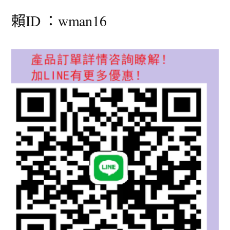
賴ID ：wman16