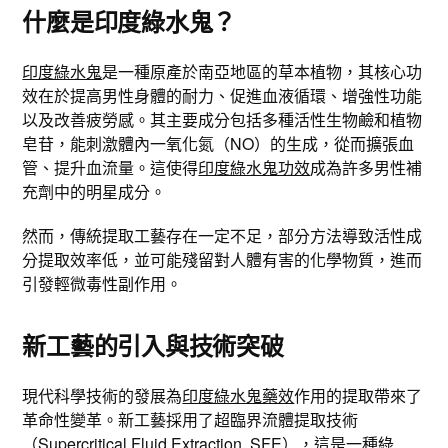
什麼是印度綠水鬼？
印度綠水鬼
是一種原產於南亞地區的草本植物，其核心功
效在於提高男性身體的耐力、促進血液循環、增強性功能
以及改善疲勞感。其主要成分包括多種活性生物鹼和植物
皂苷，能刺激體內一氧化氮（NO）的生成，從而擴張血
管、提升血流量。這使得
印度綠水鬼功效
成為許多男性補
充劑中的明星成分。
然而，傳統提取工藝存在一定不足，部分方法導致活性成
分提取效率低，並可能殘留對人體有害的化學物質，進而
引發輕微毒性副作用。
新工藝的引入與技術突破
現代科學技術的發展為
印度綠水鬼藥效
作用的提取帶來了
革命性變革。新工藝採用了超臨界流體提取技術
（Supercritical Fluid Extraction, SFE），這是一種綠