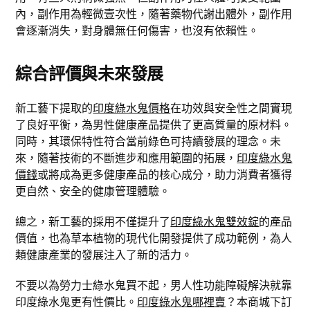
內，副作用為輕微壹次性，隨著藥物代謝出體外，副作用
會逐漸消失，對身體無任何傷害，也沒有依賴性。
綜合評價與未來發展
新工藝下提取的
印度綠水鬼價格
在功效與安全性之間實現
了良好平衡，為男性健康產品提供了更高質量的原材料。
同時，其環保特性符合當前綠色可持續發展的理念。未
來，隨著技術的不斷進步和應用範圍的拓展，
印度綠水鬼
價錢
或將成為更多健康產品的核心成分，助力消費者獲得
更自然、安全的健康管理體驗。
總之，新工藝的採用不僅提升了
印度綠水鬼雙效錠
的產品
價值，也為草本植物的現代化開發提供了成功範例，為人
類健康產業的發展注入了新的活力。
不要以為勞力士綠水鬼買不起，男人性功能障礙解決就靠
印度綠水鬼更有性價比。
印度綠水鬼哪裡賣
？本商城下訂