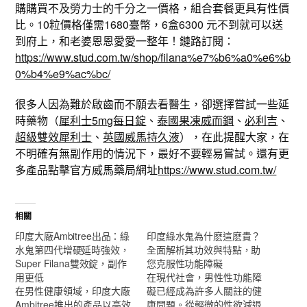
購購買不及勞力士的千分之一價格，組合套餐更具有性價
比。10粒價格僅需1680臺幣，6盒6300 元不到就可以送
到府上，和老婆恩恩愛愛一整年！鏈路訂閱：
https://www.stud.com.tw/shop/filana%e7%b6%a0%e6%b
0%b4%e9%ac%bc/
很多人因為難於啟齒而不願去看醫生，卻選擇嘗試一些延
時藥物（
犀利士5mg每日錠
、
泰國果凍威而鋼
、
必利吉
、
超級雙效犀利士
、
英國威馬持久液
），在此提醒大家，在
不明確有無副作用的情況下，最好不要輕易嘗試。還有更
多產品點擊官方威馬藥局網址
https://www.stud.com.tw/
相關
印度大廠Ambitree出品：綠
印度綠水鬼為什麽這麽貴？
水鬼第四代增硬延時強效，
全面解析其功效與特點，助
Super Filana雙效錠，副作
您克服性功能障礙
用更低
在現代社會，男性性功能障
在男性健康領域，印度大廠
礙已經成為許多人關註的健
Ambitree推出的產品以高效
康問題。從輕微的性欲減退