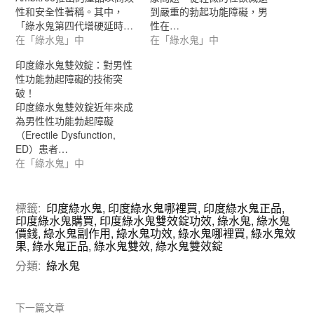
性和安全性著稱。其中，
到嚴重的勃起功能障礙，男
「綠水鬼第四代增硬延時…
性在…
在「綠水鬼」中
在「綠水鬼」中
印度綠水鬼雙效錠：對男性
性功能勃起障礙的技術突
破！
印度綠水鬼雙效錠近年來成
為男性性功能勃起障礙
（Erectile Dysfunction,
ED）患者…
在「綠水鬼」中
標籤:
印度綠水鬼
,
印度綠水鬼哪裡買
,
印度綠水鬼正品
,
印度綠水鬼購買
,
印度綠水鬼雙效錠功效
,
綠水鬼
,
綠水鬼
價錢
,
綠水鬼副作用
,
綠水鬼功效
,
綠水鬼哪裡買
,
綠水鬼效
果
,
綠水鬼正品
,
綠水鬼雙效
,
綠水鬼雙效錠
分類:
綠水鬼
下一篇文章