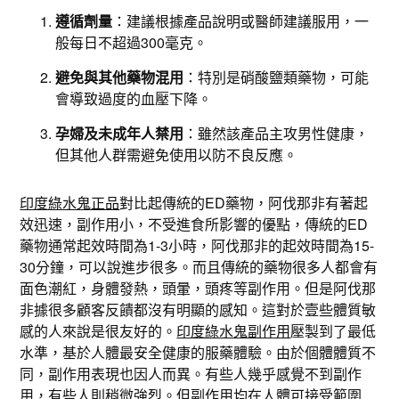
遵循劑量
：建議根據產品說明或醫師建議服用，一
般每日不超過300毫克。
避免與其他藥物混用
：特別是硝酸鹽類藥物，可能
會導致過度的血壓下降。
孕婦及未成年人禁用
：雖然該產品主攻男性健康，
但其他人群需避免使用以防不良反應。
印度綠水鬼正品
對比起傳統的ED藥物，阿伐那非有著起
效迅速，副作用小，不受進食所影響的優點，傳統的ED
藥物通常起效時間為1-3小時，阿伐那非的起效時間為15-
30分鐘，可以說進步很多。而且傳統的藥物很多人都會有
面色潮紅，身體發熱，頭暈，頭疼等副作用。但是阿伐那
非據很多顧客反饋都沒有明顯的感知。這對於壹些體質敏
感的人來說是很友好的。
印度綠水鬼副作用
壓製到了最低
水準，基於人體最安全健康的服藥體驗。由於個體體質不
同，副作用表現也因人而異。有些人幾乎感覺不到副作
用，有些人則稍微強烈。但副作用均在人體可接受範圍