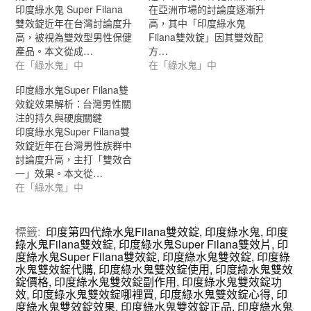
印度綠水鬼 Super Filana
在亞洲市場的討論度逐漸升
雙效錠近年在台灣討論度升
高，其中「印度綠水鬼
高，被視為雙效型男性保健
Filana雙效錠」因其雙效配
產品。本文從成…
方…
在「綠水鬼」中
在「綠水鬼」中
印度綠水鬼Super Filana雙
效錠效果解析：台灣男性關
注的持久與硬度關鍵
印度綠水鬼Super Filana雙
效錠近年在台灣男性族群中
討論度升高，主打「雙效合
一」效果。本文從…
在「綠水鬼」中
標籤:
印度第四代綠水鬼Filana雙效錠
,
印度綠水鬼
,
印度
綠水鬼Filana雙效錠
,
印度綠水鬼Super Filana雙效片
,
印
度綠水鬼Super Filana雙效錠
,
印度綠水鬼雙效錠
,
印度綠
水鬼雙效錠代購
,
印度綠水鬼雙效錠使用
,
印度綠水鬼雙效
錠價格
,
印度綠水鬼雙效錠副作用
,
印度綠水鬼雙效錠功
效
,
印度綠水鬼雙效錠哪裡買
,
印度綠水鬼雙效錠心得
,
印
度綠水鬼雙效錠效果
,
印度綠水鬼雙效錠正品
,
印度綠水鬼