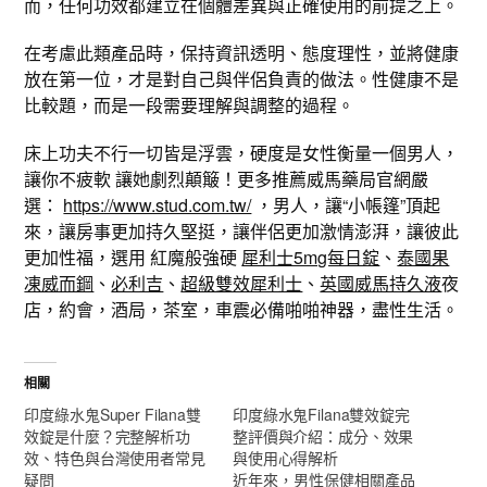
而，任何功效都建立在個體差異與正確使用的前提之上。
在考慮此類產品時，保持資訊透明、態度理性，並將健康
放在第一位，才是對自己與伴侶負責的做法。性健康不是
比較題，而是一段需要理解與調整的過程。
床上功夫不行一切皆是浮雲，硬度是女性衡量一個男人，
讓你不疲軟 讓她劇烈顛簸！更多推薦威馬藥局官網嚴
選：
https://www.stud.com.tw/
，男人，讓“小帳篷”頂起
來，讓房事更加持久堅挺，讓伴侶更加激情澎湃，讓彼此
更加性福，選用 紅魔般強硬
犀利士5mg每日錠
、
泰國果
凍威而鋼
、
必利吉
、
超級雙效犀利士
、
英國威馬持久液
夜
店，約會，酒局，茶室，車震必備啪啪神器，盡性生活。
相關
印度綠水鬼Super Filana雙
印度綠水鬼Filana雙效錠完
效錠是什麼？完整解析功
整評價與介紹：成分、效果
效、特色與台灣使用者常見
與使用心得解析
疑問
近年來，男性保健相關產品