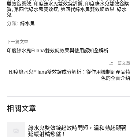
雙效錠藥效
,
印度綠水鬼雙效錠評價
,
印度綠水鬼雙效錠購
買
,
第四代綠水鬼雙效錠
,
第四代綠水鬼雙效錠效果
,
綠水
鬼
分類:
綠水鬼
下一篇文章
印度綠水鬼Filana雙效錠效果與使用認知全解析
上一篇文章
印度綠水鬼Filana雙效錠成分解析：從作用機制到產品特
色的全面介紹
相關文章
綠水鬼雙效錠起效時間短，溫和勃起顯著
延緩射精慾望！