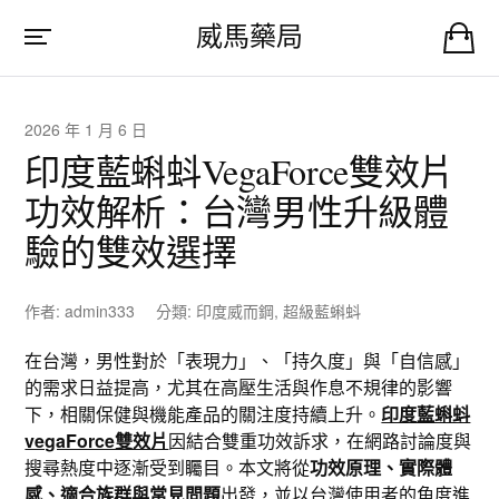
威馬藥局
2026 年 1 月 6 日
印度藍蝌蚪VegaForce雙效片
功效解析：台灣男性升級體
驗的雙效選擇
作者:
admin333
分類:
印度威而鋼
,
超級藍蝌蚪
在台灣，男性對於「表現力」、「持久度」與「自信感」
的需求日益提高，尤其在高壓生活與作息不規律的影響
下，相關保健與機能產品的關注度持續上升。
印度藍蝌蚪
vegaForce雙效片
因結合雙重功效訴求，在網路討論度與
搜尋熱度中逐漸受到矚目。本文將從
功效原理、實際體
感、適合族群與常見問題
出發，並以台灣使用者的角度進