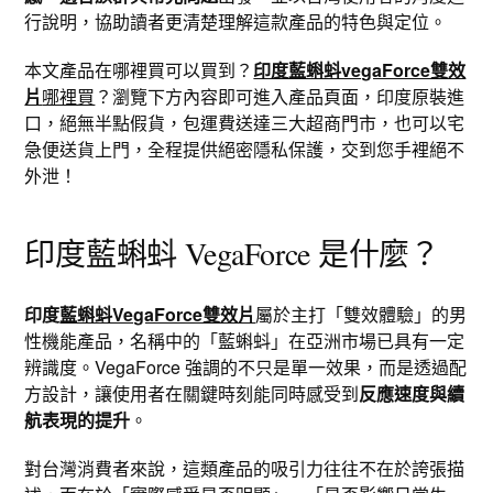
行說明，協助讀者更清楚理解這款產品的特色與定位。
本文產品在哪裡買可以買到？
印度藍蝌蚪vegaForce雙效
片
哪裡買
？瀏覽下方內容即可進入產品頁面，印度原裝進
口，絕無半點假貨，包運費送達三大超商門市，也可以宅
急便送貨上門，全程提供絕密隱私保護，交到您手裡絕不
外泄！
印度藍蝌蚪 VegaForce 是什麼？
印度
藍蝌蚪VegaForce雙效片
屬於主打「雙效體驗」的男
性機能產品，名稱中的「藍蝌蚪」在亞洲市場已具有一定
辨識度。VegaForce 強調的不只是單一效果，而是透過配
方設計，讓使用者在關鍵時刻能同時感受到
反應速度與續
航表現的提升
。
對台灣消費者來說，這類產品的吸引力往往不在於誇張描