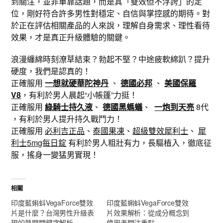
到關注，並非單靠話題，而是其「雙效但不浮誇」的定
位，剛好符合許多男性對穩定、自信與掌控感的期待。對
於正在評估相關產品的人來說，理解自身需求、理性看待
效果，才是真正升級體驗的關鍵。
浪漫纏綿時刻潦草結束？勃起不堅？中途疲軟綿趴？提升
硬度，我們是認真的！
正確服用
一想就硬華陀神丹
、
德國必邦
、
美國保羅
V8
，有利於男人晨起“小帳篷”力挺！
正確服用
綠騎士持久液
、
德國黑螞蟻
、
一炮到天亮
8代
，有利於男人提升持久戰鬥力！
正確服用
必利吉正品
、
泰國果凍
、
超級雙效犀利士
、
犀
利士5mg每日錠
有利於男人粗壯有力，長驅植入，徹底征
服，搖身一變猛男實現！
相關
印度藍蝌蚪VegaForce雙效
印度藍蝌蚪VegaForce雙效
片是什麼？台灣男性升級表
片效果解析：從成分概念到
現的熱門關鍵字解析
使用者關注重點