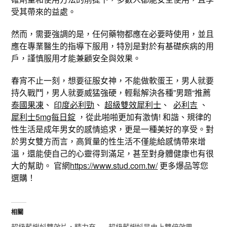
受其帶來的益處。
然而，需要強調的是，任何藥物都應在必要時使用，並且
應在專業醫生的指導下服用，特別是對於有基礎疾病的用
戶，謹慎服用才能兼顧安全與效果。
春宵不止一刻，想要征服女神，不能做軟蛋王，男人就要
持久戰鬥，男人就要威猛強硬，輕鬆解決各種”男題“推薦
泰國果凍
、
印度必利勁
、
超級雙效犀利士
、
必利吉
、
犀利士5mg每日錠
，從此啪啪更加有激情! 和諧、規律的
性生活是成年男女的感情追求，更是一種美好的享受。對
於男女雙方而言，高質量的性生活不僅能給感情帶來增
溫，還能使自己的心靈得到滿足，甚至對身體健康也有很
大的幫助。 官網
https://www.stud.com.tw/
更多爆品等您
選購！
相關
超級藍蝌蚪雙效片，精力充
超級藍蝌蚪是史上雙倍效果