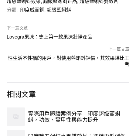
超級藍蝌蚪效果
,
超級藍蝌蚪正品
,
超級藍蝌蚪雙效片
分類:
印度威而鋼
,
超級藍蝌蚪
下一篇文章
Lovegra果凍：史上第一款果凍壯陽產品
上一篇文章
性生活不性福的用戶，對使用藍蝌蚪評價，其效果堪比王
者
相關文章
實際用戶體驗案例分享：印度超級藍蝌
蚪，功效、實用性與能力提升