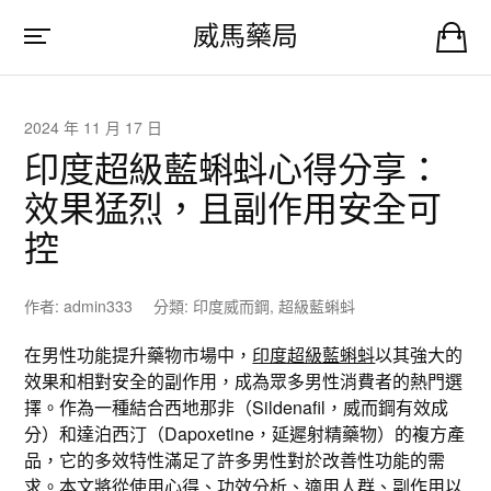
威馬藥局
2024 年 11 月 17 日
印度超級藍蝌蚪心得分享：
效果猛烈，且副作用安全可
控
作者:
admin333
分類:
印度威而鋼
,
超級藍蝌蚪
在男性功能提升藥物市場中，
印度超級藍蝌蚪
以其強大的
效果和相對安全的副作用，成為眾多男性消費者的熱門選
擇。作為一種結合西地那非（Sildenafil，威而鋼有效成
分）和達泊西汀（Dapoxetine，延遲射精藥物）的複方產
品，它的多效特性滿足了許多男性對於改善性功能的需
求。本文將從使用心得、功效分析、適用人群、副作用以