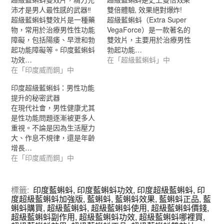
沛才是男人最性感的武器‼
雙倍體驗, 效果絕對爆炸!
超級藍蝌蚪雙效片是一種藥
超級藍蝌蚪（Extra Super
物，常用於治療男性性功能
VegaForce）是一款著名的
障礙，包括陽痿、早泄和勃
雙效片，主要用於治療男性
起功能障礙等。印度藍蝌蚪
勃起功能…
功效…
在「超級藍蝌蚪」中
在「印度威而鋼」中
印度超級藍蝌蚪：男性功能
提升的秘密武器
在現代社會，男性健康尤其
是性功能問題逐漸被更多人
重視。不論是因為生活壓力
大、作息不規律，還是年齡
增長…
在「印度威而鋼」中
標籤:
印度藍蝌蚪
,
印度藍蝌蚪功效
,
印度超級藍蝌蚪
,
印
度超級藍蝌蚪加強版
,
藍蝌蚪
,
藍蝌蚪效果
,
藍蝌蚪正品
,
藍
蝌蚪購買
,
超級藍蝌蚪
,
超級藍蝌蚪使用
,
超級藍蝌蚪價錢
,
超級藍蝌蚪副作用
,
超級藍蝌蚪功效
,
超級藍蝌蚪哪裡買
,