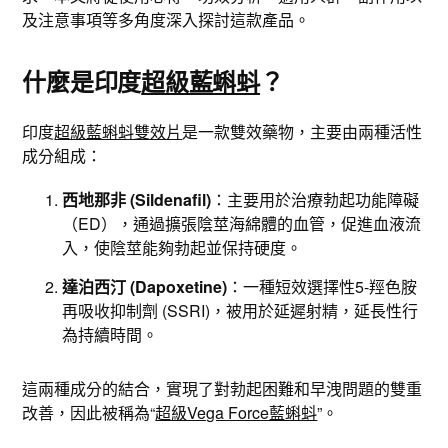
及注意事項等多角度深入探討這款產品。
什麼是印度
超級藍蝌蚪
？
印度
超級藍蝌蚪雙效片
是一款雙效藥物，主要由兩種活性
成分組成：
西地那非 (Sildenafil)
：主要用於治療勃起功能障礙
（ED），通過擴張陰莖海綿體的血管，促進血液流
入，使陰莖能夠勃起並保持硬度。
達泊西汀 (Dapoxetine)
：一種短效選擇性5-羥色胺
再吸收抑制劑 (SSRI)，被用於延遲射精，延長性行
為持續時間。
這兩種成分的結合，實現了對勃起困難和早洩問題的雙重
改善，因此被稱為“
超級Vega Force藍蝌蚪
”。