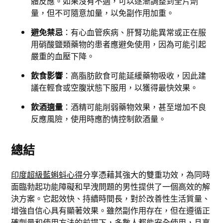
體反應。如果沒有不適，可以逐漸調整到全片劑
量，但不可隨意加量，以免副作用加重。
避免禁忌
：有心血管疾病、肝腎功能異常或正在服
用硝酸鹽類藥物的患者應避免使用，因為可能引起
嚴重的血壓下降。
飲食影響
：高脂肪飲食可能延緩藥物吸收，因此建
議在輕食或空腹狀態下服用，以獲得最快效果。
飲酒適量
：酒精可能削弱藥物效果，甚至增加不良
反應風險，使用時應酌情控制飲酒量。
總結
印度超級藍蝌蚪心得
分享憑藉其強大的雙重功效，為同時
面臨勃起功能障礙和早洩問題的男性提供了一個高效的解
決方案。它起效快、持續時間長，對於改善性生活質量、
增強自信心具有顯著效果。雖然副作用存在，但在遵循正
確劑量和使用方法的前提下，多數人都能安全使用，且享