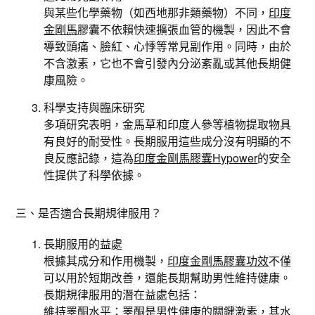
與某些化學藥物（如西地那非類藥物）不同，
印度
金剛馬
膠囊不依賴快速擴張血管的機製，因此不會
導致頭痛、臉紅、心悸等常見副作用。同時，由於
不含激素，它也不會引發內分泌紊亂或其他長期健
康風險。
科學支持與臨床研究
多項研究表明，金馬草和印度人參等植物提取物具
有良好的耐受性。長期服用這些成分沒有明顯的不
良反應記錄，這為
印度金剛馬膠囊Hypower
的安全
性提供了科學依據。
三、是否適合長期規律服用？
長期服用的益處
根據其成分和作用機製，
印度金剛馬膠囊功效
不僅
可以用於短期改善，還能長期幫助男性維持健康。
長期規律服用的潛在益處包括：
維持睪酮水平：睪酮是男性健康的關鍵激素，其水