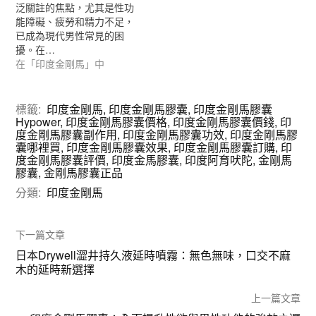
泛關註的焦點，尤其是性功
能障礙、疲勞和精力不足，
已成為現代男性常見的困
擾。在…
在「印度金剛馬」中
標籤:
印度金剛馬
,
印度金剛馬膠囊
,
印度金剛馬膠囊
Hypower
,
印度金剛馬膠囊價格
,
印度金剛馬膠囊價錢
,
印
度金剛馬膠囊副作用
,
印度金剛馬膠囊功效
,
印度金剛馬膠
囊哪裡買
,
印度金剛馬膠囊效果
,
印度金剛馬膠囊訂購
,
印
度金剛馬膠囊評價
,
印度金馬膠囊
,
印度阿育吠陀
,
金剛馬
膠囊
,
金剛馬膠囊正品
分類:
印度金剛馬
下一篇文章
日本Drywell澀井持久液延時噴霧：無色無味，口交不麻
木的延時新選擇
上一篇文章