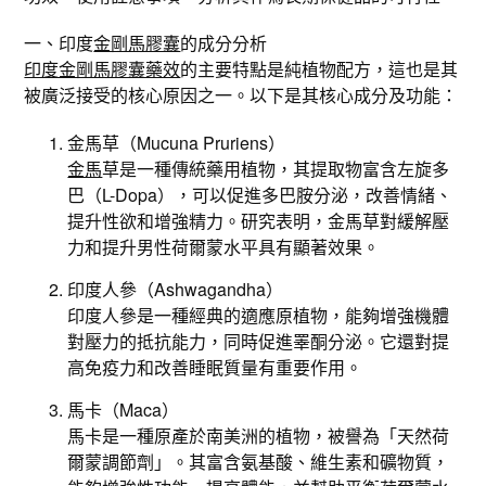
一、印度
金剛馬膠囊
的成分分析
印度金剛馬膠囊藥效
的主要特點是純植物配方，這也是其
被廣泛接受的核心原因之一。以下是其核心成分及功能：
金馬草（Mucuna Pruriens）
金馬
草是一種傳統藥用植物，其提取物富含左旋多
巴（L-Dopa），可以促進多巴胺分泌，改善情緒、
提升性欲和增強精力。研究表明，金馬草對緩解壓
力和提升男性荷爾蒙水平具有顯著效果。
印度人參（Ashwagandha）
印度人參是一種經典的適應原植物，能夠增強機體
對壓力的抵抗能力，同時促進睪酮分泌。它還對提
高免疫力和改善睡眠質量有重要作用。
馬卡（Maca）
馬卡是一種原產於南美洲的植物，被譽為「天然荷
爾蒙調節劑」。其富含氨基酸、維生素和礦物質，