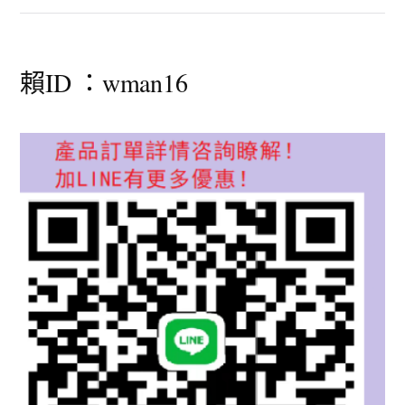
賴ID ：wman16