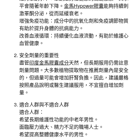
平會隨著年齡下降。
金馬Hypower膠囊
能夠持續刺
激睪酮分泌，從而延緩衰老。
增強免疫功能：成分中的抗氧化劑和免疫調節物質
有助於提升身體的抗病能力。
改善血液循環：持續優化血液流動，有助於維護心
血管健康。
安全劑量的重要性
盡管
印度金馬膠囊成分
天然，但長期服用仍需註意
劑量問題。大多數植物提取物在推薦劑量內是安全
的，但過量可能會增加肝腎負擔。因此，建議嚴格
按照產品說明或醫生建議服用，不宜擅自增加劑
量。
適合人群與不適合人群
適合人群：
希望長期維護性功能的中老年男性。
面臨壓力過大、精力不足的職場人士。
希望提高整體健康水平的男性。