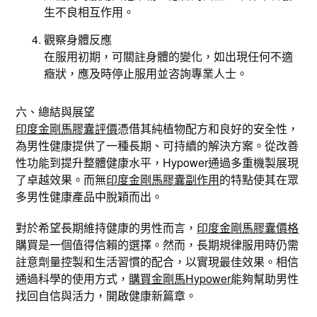
生不良相互作用。
觀察身體反應
在服用初期，可關註身體的變化，如出現任何不適
癥狀，應及時停止服用並咨詢專業人士。
六、總結與展望
印度金剛馬膠囊評價
憑借其純植物配方和良好的安全性，
為男性健康提供了一種長期、可持續的解決方案。從改善
性功能到提升整體健康水平，Hypower通過多重機製展現
了卓越效果。而無
印度金剛馬膠囊副作用
的特點使其在眾
多男性健康產品中脫穎而出。
對於希望長期維持健康的男性而言，
印度金剛馬膠囊價格
購買是一個值得信賴的選擇。然而，長期規律服用時仍需
註意劑量控製和生活習慣的配合，以實現最佳效果。相信
通過科學的使用方式，
購買金剛馬Hypower
能夠幫助男性
找回自信與活力，開啟健康新篇章。