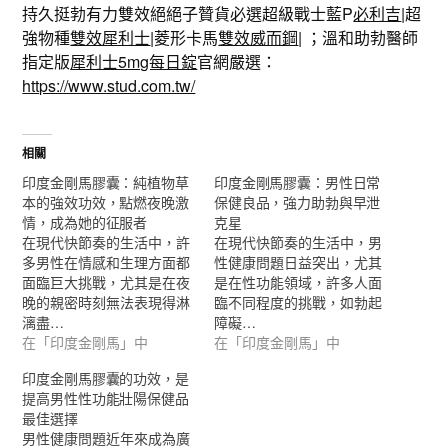
持久挺勃有力雙效絕絕子贊貨必選超級戰士藍P
必利吉
|超
強物種
雙效犀利士
|菱形卡馬
雙效威而鋼
| ；溫和助勃醫師
指定版
犀利士5mg每日錠
官網嚴選：
https://www.stud.com.tw/
相關
印度金剛馬膠囊：純植物草
印度金剛馬膠囊：男性日常
本的強效功效，點燃夜晚激
保健良品，強力助勃與早泄
情，成為她的征服者
克星
在現代快節奏的生活中，許
在現代快節奏的生活中，男
多男性在情感和生理方面都
性健康問題日益突出，尤其
面臨巨大挑戰，尤其是在夜
是在性功能領域，許多人面
晚的親密時刻無法表現得淋
臨不同程度的挑戰，如勃起
漓盡…
障礙…
在「印度金剛馬」中
在「印度金剛馬」中
印度金剛馬膠囊的功效，是
提高男性性功能壯陽保健品
最佳選擇
男性健康問題近年來成為廣