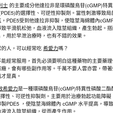
利士
的主要成分他達拉非是環磷酸鳥苷(cGMP)特
(PDE5)的選擇性、可逆性抑製劑。當性刺激導致局
，PDE5受到他達拉非抑製，使陰莖海綿體內cGM
導致平滑肌松弛，血液流入陰莖組織，產生勃起。搭
片，用於早泄治療時，也有不錯的效果。
的人，可以經常吃
希愛力
嗎？
經常服用，首先必須要明白這種藥物的主要藥理
應癥，會有哪些副作用等。千萬不要人雲亦雲，帶著
風才是真。
效希愛力
是一種環磷酸鳥苷(cGMP)特異性磷酸二酯
)的選擇性、可逆性抑製劑。主要用於治療勃起功能障礙
製PDE5 ，使陰莖海綿體內 cGMP 水平提高，導
血液流入陰莖組織，從而產生作用。