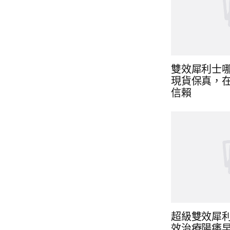
雙效犀利士哪
現貨保真，
信賴
超級雙效犀
效治療陽痿