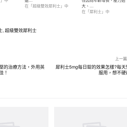
士」中
還…
性因為年齡增長、壓力過
在「超級雙效犀利士」中
大、…
在「犀利士」中
士
,
超級雙效犀利士
上一
堅的治療方法，外用英
犀利士5mg每日錠的效果怎樣?每天
佳！
服用，想不硬