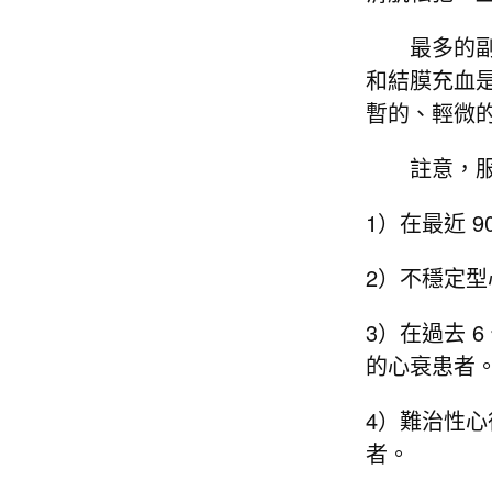
最多的副反
和結膜充血
暫的、輕微
註意，服用
1）在最近 
2）不穩定
3）在過去 
的心衰患者
4）難治性心律
者。