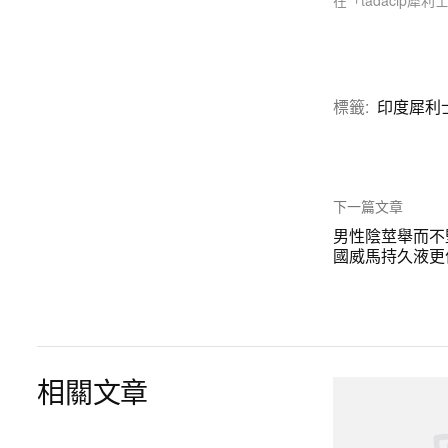
在「tadacip犀利
標籤:
印度犀利
下一篇文章
男性陰莖舉而不
國威馬持久液更
相關文章