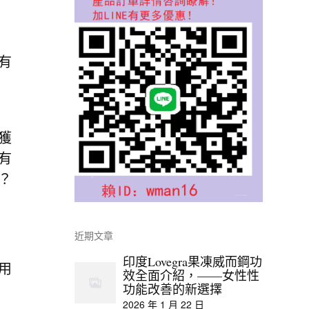
有
獲
有
？
近期文章
印度Lovegra果凍威而鋼功
用
效全面介紹，——女性性
功能改善的新選擇
2026 年 1 月 22 日