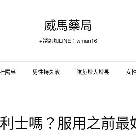
威馬藥局
+諮詢加LINE：wman16
壯陽藥
男性持久液
陰莖增大增長
女
利士嗎？服用之前最