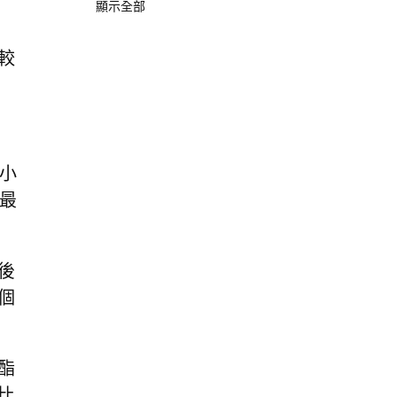
顯示全部
較
小
最
後
個
酯
比