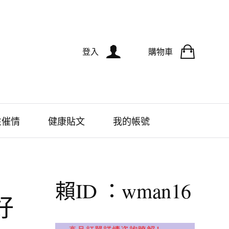
登入
購物車
性催情
健康貼文
我的帳號
賴ID ：wman16
好