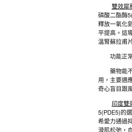
雙效犀
磷酸二酯酶5
釋放一氧化氮
平提高。這
溫腎蘇拉甫
功能正常
藥物能不能
用，主要適
奇心盲目跟
印度雙
5(PDE5
希愛力通過抑
滑肌松弛，