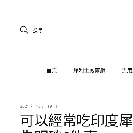
搜
尋
關
鍵
字
:
首頁
犀利士威爾鋼
男用
2021 年 10 月 19 日
可以經常吃印度犀