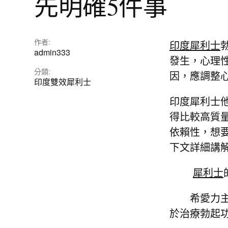
先明確5件事
作者:
印度犀利士
admin333
發生，心理
分類:
因，應調整
印度雙效犀利士
印度犀利士
得比較高質
依賴性，想
下文詳細講
犀利士
希愛力主要
於治療勃起