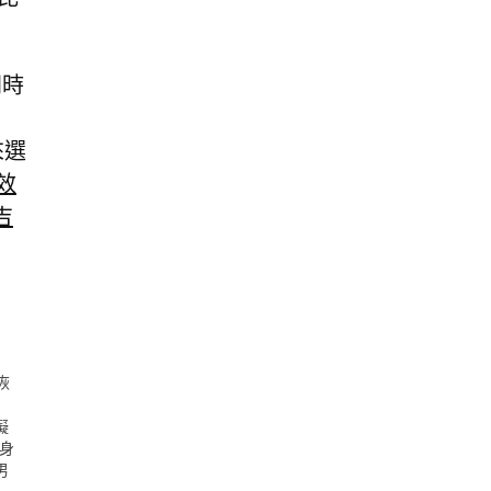
同時
來選
效
吉
恢
礙
性身
男