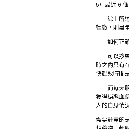
5）最近 6
綜上所述，
輕微，則盡
如何正確
可以按需服
時之內只有
快起效時間是
而每天服用
獲得穩態血
人的自身情
需要註意的
類藥物一起