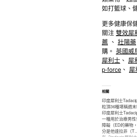
如打籃球、
更多健康保健
關注
雙效犀
薦
、
壯陽藥
購。
英國威
犀利士
、
犀
p-force
、
犀
相關
印度犀利士Tadaci
粒頂36種堪稱週
印度犀利士Tadaci
一種用於治療男性
障礙（ED的藥物
分是他達拉非（T