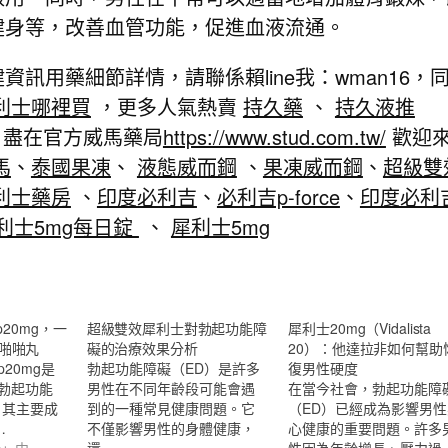
健身等，改善血管功能，促進血液流通。
資訊用藥細節詳情，請聯係賴line我：wman16，
利士哪裡買
，更多人氣熱賣
持久藥
、
持久液推
盡在官方威馬藥局
https://www.stud.com.tw/
歡迎
馬
、
泰國果凍
、
液態威而鋼
、
果凍威而鋼
、
超級雙
利士藥房
、
印度必利吉
、
必利吉p-force
、
印度必利
利士5mg每日錠
、
犀利士5mg
p20mg，一
超級雙效犀利士對勃起功能障
犀利士20mg（Vidalista
末啪啪丸
礙的治療效果分析
20）：他達拉非如何幫助
p20mg是
勃起功能障礙（ED）是許多
復男性硬度
勃起功能
男性在不同年齡段可能會遇
在當今社會，勃起功能障
，其主要成
到的一種常見健康問題。它
（ED）已經成為影響男
…
不僅影響男性的身體健康，
心健康的重要問題。許多