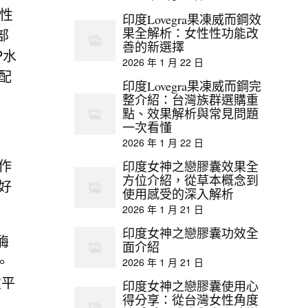
異性
印度Lovegra果凍威而鋼效
果全解析：女性性功能改
部
善的新選擇
P水
2026 年 1 月 22 日
配
印度Lovegra果凍威而鋼完
整介紹：台灣族群選購重
點、效果解析與常見問題
一次看懂
2026 年 1 月 22 日
作
印度女神之戀膠囊效果全
方位介紹，從草本概念到
好
使用感受的深入解析
2026 年 1 月 21 日
印度女神之戀膠囊功效全
酶
面介紹
。
2026 年 1 月 21 日
致平
印度女神之戀膠囊使用心
得分享：從台灣女性角度