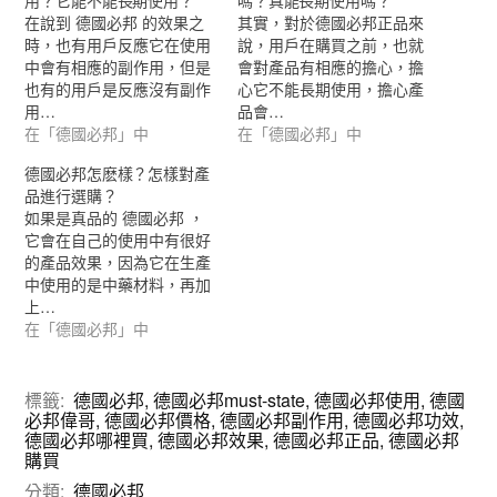
用？它能不能長期使用？
嗎？真能長期使用嗎？
在說到 德國必邦 的效果之
其實，對於德國必邦正品來
時，也有用戶反應它在使用
說，用戶在購買之前，也就
中會有相應的副作用，但是
會對產品有相應的擔心，擔
也有的用戶是反應沒有副作
心它不能長期使用，擔心產
用…
品會…
在「德國必邦」中
在「德國必邦」中
德國必邦怎麽樣？怎樣對產
品進行選購？
如果是真品的 德國必邦 ，
它會在自己的使用中有很好
的產品效果，因為它在生產
中使用的是中藥材料，再加
上…
在「德國必邦」中
標籤:
德國必邦
,
德國必邦must-state
,
德國必邦使用
,
德國
必邦偉哥
,
德國必邦價格
,
德國必邦副作用
,
德國必邦功效
,
德國必邦哪裡買
,
德國必邦效果
,
德國必邦正品
,
德國必邦
購買
分類:
德國必邦