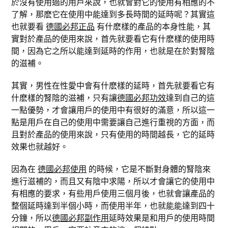
於沒有使用過的用戶來說，也就會對它的使用有相應的不
了解，那麽它在使用中能達到多長時間的延時呢？其實這
也就要看
德國必邦正品
有什麽樣的產品的本身性能，其
實對於產品的使用來說，首先就要看它有什麽樣的使用時
間，因為它之所以能達到延時的作用，也就是在於對腎陰
的滋補。
其實，男性在性愛中會有什麽樣的延時，首先就要看它有
什麽樣的腎陰的滋補，只有讓
德國必邦功效
達到自己的這
一點優勢，才會讓用戶的使用中有很好的滿意，所以這一
點是用戶在自己的使用中需要讓自己進行重視的方面，而
且對於產品的使用來說，只有使用的時間越長，它的延時
效果也就越好。
因為在
德國必邦使用
的時候，它是不斷對身體的腎陰來
進行滋補的，而且又有陰中求陽，所以才會讓它的使用中
有相應的要求，有些用戶使用三個月後，也就會讓產品的
整個延時達到半個小時，而使用半年，也就能能達到四十
分鐘，所以
德國必邦副作用
延時效果是和用戶的使用時間