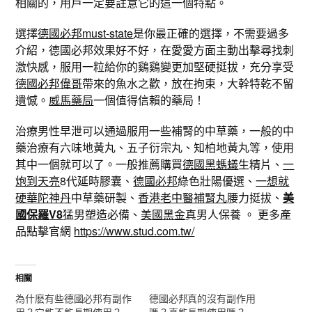
相關的，用戶一定要註意它的這一個特點。
選擇
德國必邦must-state
是你最正確的選擇，不需要過多
介紹，德國必邦效果好不好，在愛愛方面主動出擊尋找刺
激快感，服用一粒給你的鷄鷄變更加堅硬挺拔，充分享受
德國必邦偉哥
帶來的魚水之歡，放在拘束，大幹特乾不留
遺憾。
威馬藥局
一個值得信賴的藥局！
治療男性早泄可以通過服用一些補腎的中草藥，一般的中
藥治療有六味地黃丸、五子衍宗丸、知柏地黃丸等，使用
其中一個就可以了。一般推薦購買
德國黑螞蟻
生精片、
一
炮到天亮
8代延時膠囊、
德國必邦
綠色壯陽優選、
一想就
硬華陀神丹
中草藥研製、
香港老中醫補腎丸
腰力挺拔、
美
國保羅V8
猛男塑造必備、
美國黑金
真男人保養 。 更多產
品點擊官網
https://www.stud.com.tw/
相關
為什麽有些德國必邦有副作
德國必邦真的沒有副作用