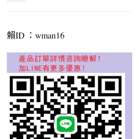
賴ID ：wman16