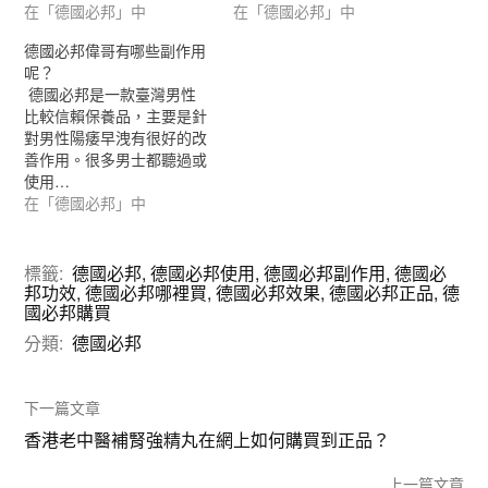
在「德國必邦」中
在「德國必邦」中
德國必邦偉哥有哪些副作用
呢？
德國必邦是一款臺灣男性
比較信賴保養品，主要是針
對男性陽痿早洩有很好的改
善作用。很多男士都聽過或
使用…
在「德國必邦」中
標籤:
德國必邦
,
德國必邦使用
,
德國必邦副作用
,
德國必
邦功效
,
德國必邦哪裡買
,
德國必邦效果
,
德國必邦正品
,
德
國必邦購買
分類:
德國必邦
下一篇文章
香港老中醫補腎強精丸在網上如何購買到正品？
上一篇文章