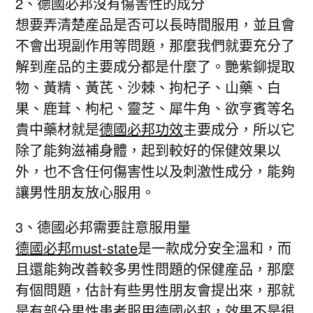
2、德國必邦沒有傷害性的成分
想要弄清楚産品是否可以長時間服用，並且會
不會出現副作用等問題，那麼我們就要充分了
解到産品的主要成分都是什麼了。艷紫鉚提取
物、黃精、黃芪、沙棘、拘杞子、山藥、白
果、鹿茸、枸杞、靈芝、犀牛角、欲亨賓等名
貴中藥材就是
德國必邦功效
主要成分，所以它
除了能夠滋補身體，起到較好的保健效果以
外，也不含任何傷害性以及刺激性成分，能夠
讓男性朋友放心服用。
3、德國必邦需要註意服用量
德國必邦must-state
是一款成分安全溫和，而
且還能夠改善較多男性問題的保健産品，那麼
有個問題，估計有些男性朋友會提出來，那就
是有部分男性患者服用德國必邦，效果不是很