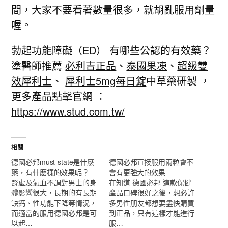
間，大家不要看著數量很多，就胡亂服用劑量
喔。
勃起功能障礙（ED） 有哪些公認的有效藥？
塗醫師推薦
必利吉正品
、
泰國果凍
、
超級雙
效犀利士
、
犀利士5mg每日錠
中草藥研製 ，
更多產品點擊官網 ：
https://www.stud.com.tw/
相關
德國必邦must-state是什麽
德國必邦直接服用兩粒會不
藥，有什麽樣的效果呢？
會有更強大的效果
腎虛及氣血不調對男士的身
在知道 德國必邦 這款保健
體影響很大，長期的有長期
產品口碑很好之後，想必許
缺鈣、性功能下降等情況，
多男性朋友都想要盡快購買
而適當的服用德國必邦是可
到正品，只有這樣才能進行
以起…
服…