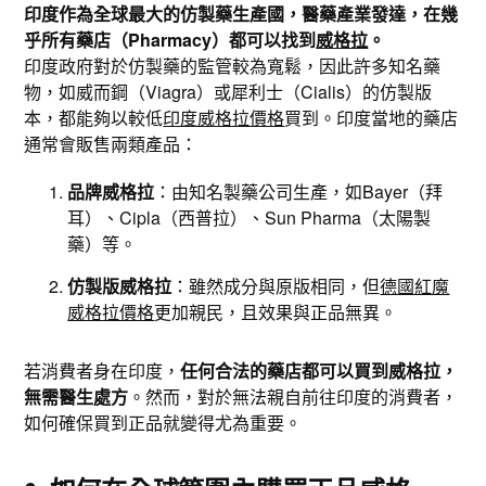
印度作為全球最大的仿製藥生產國，醫藥產業發達，在幾
乎所有藥店（Pharmacy）都可以找到
威格拉
。
印度政府對於仿製藥的監管較為寬鬆，因此許多知名藥
物，如威而鋼（Viagra）或犀利士（Cialis）的仿製版
本，都能夠以較低
印度威格拉價格
買到。印度當地的藥店
通常會販售兩類產品：
品牌威格拉
：由知名製藥公司生產，如Bayer（拜
耳）、Cipla（西普拉）、Sun Pharma（太陽製
藥）等。
仿製版威格拉
：雖然成分與原版相同，但
德國紅魔
威格拉價格
更加親民，且效果與正品無異。
若消費者身在印度，
任何合法的藥店都可以買到威格拉，
無需醫生處方
。然而，對於無法親自前往印度的消費者，
如何確保買到正品就變得尤為重要。