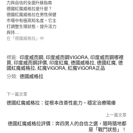
力與自信的全面升級指南
德國紅魔威格拉是什麼？
德國紅魔威格拉在男性保健
市場中有極高知名度。它主
打調整生理狀態、提升活力
與持…
在「德國威格拉」中
標籤:
印度威而鋼
,
印度威而鋼VIGORA
,
印度威而鋼哪裡
買
,
印度威而鋼評價
,
印度紅魔
,
德國威格拉
,
德國紅魔
,
德
國紅魔威格拉
,
紅魔VIGORA
,
紅魔VIGORA正品
分類:
德國威格拉
下一篇文章
德國紅魔威格拉：從根本改善性能力，穩定治療陽痿
上一篇文章
德國紅魔威格拉評價：奔四男人的自信之選，隨時隨地都
是「戰鬥狀態」！