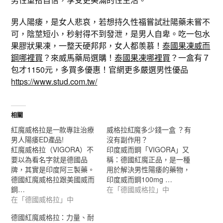
男人陽痿，是女人悲哀，若想持久性福嘗試壯陽藥未嘗不
可，陰莖短小，秒射得不到發泄，是男人自卑。吃一包水
果膠狀果凍，一整天硬邦邦，女人都羡慕！
泰國果凍威而
鋼哪裡買
？來威馬藥局選購！
泰國果凍哪裡買
？一盒有７
包才1150元，多買多優惠！官網更多嚴選男性優品
https://www.stud.com.tw/
相關
紅魔威格拉是一款專註治療
威格拉紅魔多少錢一盒 ？有
男人陽痿ED產品!
沒有副作用？
紅魔威格拉（VIGORA）不
印度威而鋼「VIGORA」又
要以為看名字就是德國品
稱：德國紅魔正品，是一種
牌，其實是印度阿三製藥。
用於解決男性陽痿的藥物，
德國紅魔威格拉跟美國威而
印度威而鋼100mg …
鋼…
在「德國威格拉」中
在「德國威格拉」中
德國紅魔威格拉：力量、耐