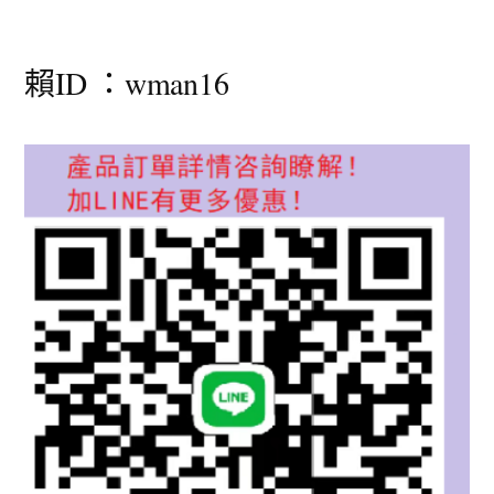
賴ID ：wman16