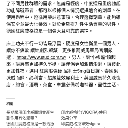
了不同男性群體的需求。無論是輕度、中度還是重度勃起
功能障礙患者，都可以根據個人情況選擇適合的劑量。在
使用過程中，遵循用藥註意事項，合理選擇劑量，能夠確
保安全並最大化藥效。對於希望提升性生活質量的男性，
德國紅魔威格拉是一個強大且可靠的選擇。
床上功夫不行一切皆是浮雲，硬度是女性衡量一個男人，
讓你不疲軟 讓她劇烈顛簸！更多推薦威馬藥局官網嚴
選：
https://www.stud.com.tw/
，男人，讓“小帳篷”頂起
來，讓房事更加持久堅挺，讓伴侶更加激情澎湃，讓彼此
更加性福，選用 紅魔般強硬
犀利士5mg每日錠
、
泰國果
凍威而鋼
、
必利吉
、
超級雙效犀利士
、
英國威馬持久液
夜
店，約會，酒局，茶室，車震必備啪啪神器，盡性生活。
相關
長期服用印度威而鋼會產生
印度威格拉(VIGORA)使用
副作用有依賴嗎？
效果分享
德國紅魔威格拉是一款治療
印度威格拉單效vigora-