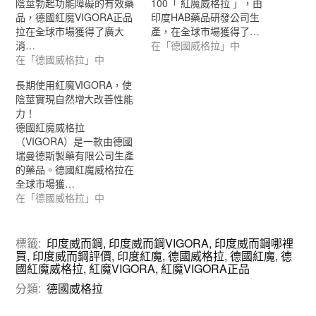
陰莖勃起功能障礙的有效藥
100「 紅魔威格拉 」，由
品，德國紅魔VIGORA正品
印度HAB藥品研發公司生
拉在全球市場獲得了廣大
產，在全球市場獲得了…
消…
在「德國威格拉」中
在「德國威格拉」中
長期使用紅魔VIGORA，使
陰莖實現自然增大改善性能
力！
德國紅魔威格拉
（VIGORA）是一款由德國
瑞曼德斯製藥有限公司生產
的藥品。德國紅魔威格拉在
全球市場獲…
在「德國威格拉」中
標籤:
印度威而鋼
,
印度威而鋼VIGORA
,
印度威而鋼哪裡
買
,
印度威而鋼評價
,
印度紅魔
,
德國威格拉
,
德國紅魔
,
德
國紅魔威格拉
,
紅魔VIGORA
,
紅魔VIGORA正品
分類:
德國威格拉