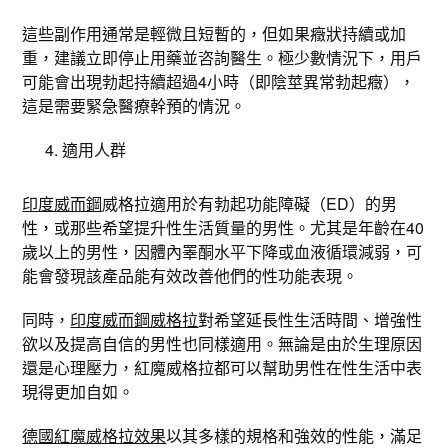
這些副作用通常是輕微且短暫的，但如果癥狀持續或加
重，建議立即停止用藥並咨詢醫生。極少數情況下，用戶
可能會出現勃起持續超過4小時（即陰莖異常勃起癥），
這是需要緊急醫療幹預的情況。
適用人群
印度威而鋼
威格拉適用於有勃起功能障礙（ED）的男
性，或那些希望提升性生活質量的男性。尤其是年齡在40
歲以上的男性，因體內睪酮水平下降或血液循環減弱，可
能會發現該產品能有效改善他們的性功能表現。
同時，
印度威而鋼威格拉
對希望延長性生活時間、增強性
欲以及提高自信的男性也同樣適用。無論是由於生理原因
還是心理壓力，紅魔威格拉都可以幫助男性在性生活中表
現得更加自如。
德國紅魔威格拉效果
以其多樣的規格和強效的性能，滿足