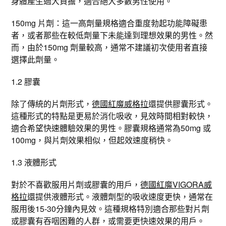
身體產生過大負擔，適合絕大多數男性使用。
150mg 片劑：這一高劑量規格適合重度勃起功能障礙患
者，或者那些在較低劑量下未能達到理想效果的男性。然
而，由於150mg 劑量較高，通常不建議初次使用者直接
選擇此劑量。
1.2 膠囊
除了傳統的片劑形式，
德國紅魔威格拉
還提供膠囊形式。
這種形式的特點是更易於消化吸收，見效時間相對較快，
適合希望快速體驗效果的男性。膠囊規格通常為50mg 或
100mg，與片劑效果相似，但起效速度稍快。
1.3 液體形式
對於不喜歡服用片劑或膠囊的用戶，
德國紅魔VIGORA威
格拉
還提供液體形式。液體劑型的吸收速度更快，通常在
服用後15-30分鐘內見效。這種規格特別適合那些對片劑
或膠囊有吞咽困難的人群，或需要更快速效果的用戶。