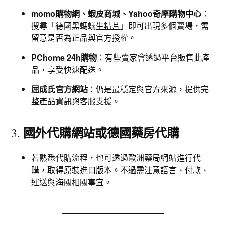
momo購物網、蝦皮商城、Yahoo奇摩購物中心
：
搜尋「德國黑螞蟻
生精片
」即可出現多個賣場，需
留意是否為正品與官方授權。
PChome 24h購物
：有些賣家會透過平台販售此產
品，享受快速配送。
屈成氏官方網站
：仍是最穩定與官方來源，提供完
整產品資訊與客服支援。
國外代購網站或德國藥房代購
3.
若熟悉代購流程，也可透過歐洲藥局網站進行代
購，取得原裝進口版本。不過需注意語言、付款、
運送與海關相關事宜。