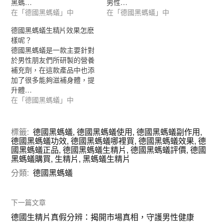
黑螞…
男性…
在「德國黑螞蟻」中
在「德國黑螞蟻」中
德國黑螞蟻生精片效果怎麽
樣呢？
德國黑螞蟻是一款主要針對
於男性朋友們所研製的營養
補充劑，在這款產品中也添
加了很多能夠滋補身體，提
升體…
在「德國黑螞蟻」中
標籤:
德國黑螞蟻
,
德國黑螞蟻使用
,
德國黑螞蟻副作用
,
德國黑螞蟻功效
,
德國黑螞蟻哪裡買
,
德國黑螞蟻效果
,
德
國黑螞蟻正品
,
德國黑螞蟻生精片
,
德國黑螞蟻評價
,
德國
黑螞蟻購買
,
生精片
,
黑螞蟻生精片
分類:
德國黑螞蟻
下一篇文章
德國生精片真假分辨：揭開市場真相，守護男性健康