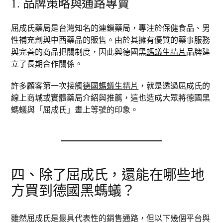
1. 品牌策略與通路專賣
屈成氏藥局是台灣知名的連鎖藥局，專注於保健食品、男
性補充劑與中西藥品的販售。由於其擁有優質的藥事服務
與完善的商品把關制度，因此與德國黑
螞蟻生精片
品牌建
立了長期合作關係。
許多顧客第一次接觸
德國螞蟻生精片
，就是透過屈成氏的
線上商城或實體藥局介紹與推薦，這也造成大眾將德國黑
螞蟻與「屈成氏」畫上等號的印象。
四、除了屈成氏，還能在哪些地
方買到德國黑螞蟻？
雖然屈成氏是最具代表性的銷售通路，但以下幾個平台與