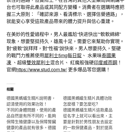
台也可取得此產品或其同配方變種。消費者在選購時應把
握三大原則：「確認來源、看清標示、選擇信譽通路」，
就能安心享受這款產品帶來的體力提升與信心重建。
在美妙的性愛過程中，男人最尷尬“快进快出”“軟軟綿綿”
现象，想要堅挺持久，雄風十足，需要它來幫助你實現。
對“疲軟”說拜拜，對“性福”說快來，男人想要持久，堅硬
的戰鬥力推薦使用
犀利士5mg每日錠
、 水果味
泰國果
凍
、超級
雙效犀利士
混合片、 紅魔般強硬
印度威而鋼
！
官網
https://www.stud.com.tw/
更多爆品等您選購！
相關
德國黑螞蟻生精片說明書，
德國黑螞蟻生精片具體功效
認清使用的效果功效！
怎麼樣？要怎麼吃?
不同的身體問題，使用的產
德國黑螞蟻生精片這款產品
品自然是有所不同的，能夠
從名字上就可以看出來，主
保障生殖健康以及保障腎臟
要是針對於男性朋友去設定
健康的產品就有很多。德國
的一款保健產品，對於提高