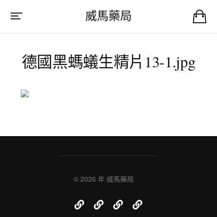
威馬藥局
德國黑螞蟻生精片13-1.jpg
© 2026 年
威馬藥局