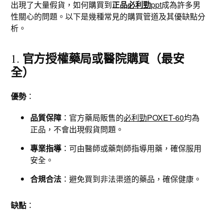
出現了大量假貨，如何購買到
正品
必利勁
ppt
成為許多男
性關心的問題。以下是幾種常見的購買管道及其優缺點分
析。
官方授權藥局或醫院購買（最安
1.
全）
優勢
：
品質保障
：官方藥局販售的
必利勁POXET-60
均為
正品，不會出現假貨問題。
專業指導
：可由醫師或藥劑師指導用藥，確保服用
安全。
合規合法
：避免買到非法渠道的藥品，確保健康。
缺點
：