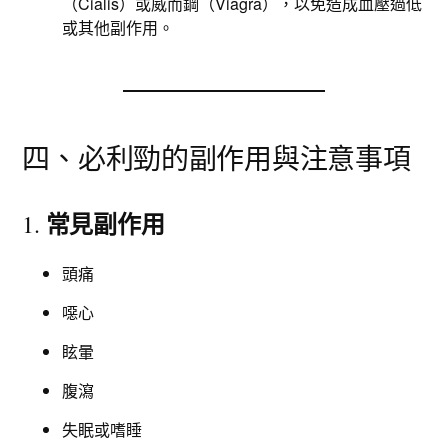
（Cialis）或威而鋼（Viagra），以免造成血壓過低
或其他副作用。
四、必利勁的副作用與注意事項
常見副作用
1.
頭痛
噁心
眩暈
腹瀉
失眠或嗜睡