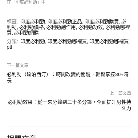
在「印度必利勁」中
標籤:
印度必利勁
,
印度必利勁正品
,
印度必利勁購買
,
必
利勁
,
必利勁價格
,
必利勁副作用
,
必利勁功效
,
必利勁哪裡
買
,
必利勁網購
分類:
印度必利勁
,
印度必利勁哪裡買
,
印度必利勁哪裡買
ptt
下一篇文章
必利勁（達泊西汀）：時間改變的關鍵，輕鬆掌控30+時
長
上一篇文章
必利勁效果：從十來分鐘到三十多分鐘，全面提升男性持
久力