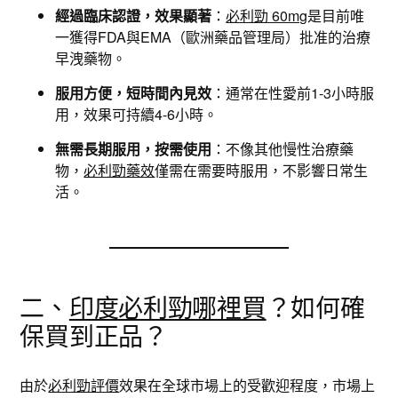
經過臨床認證，效果顯著
：
必利勁 60mg
是目前唯
一獲得FDA與EMA（歐洲藥品管理局）批准的治療
早洩藥物。
服用方便，短時間內見效
：通常在性愛前1-3小時服
用，效果可持續4-6小時。
無需長期服用，按需使用
：不像其他慢性治療藥
物，
必利勁藥效
僅需在需要時服用，不影響日常生
活。
二、
印度必利勁哪裡買
？如何確
保買到正品？
由於
必利勁評價
效果在全球市場上的受歡迎程度，市場上