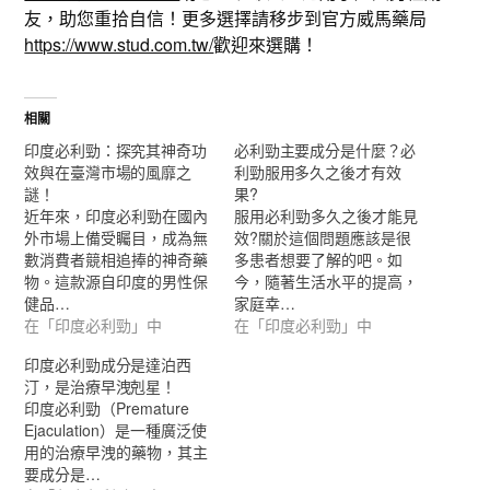
友，助您重拾自信！更多選擇請移步到官方威馬藥局
https://www.stud.com.tw/
歡迎來選購！
相關
印度必利勁：探究其神奇功
必利勁主要成分是什麼？必
效與在臺灣市場的風靡之
利勁服用多久之後才有效
謎！
果?
近年來，印度必利勁在國內
服用必利勁多久之後才能見
外市場上備受矚目，成為無
效?關於這個問題應該是很
數消費者競相追捧的神奇藥
多患者想要了解的吧。如
物。這款源自印度的男性保
今，隨著生活水平的提高，
健品…
家庭幸…
在「印度必利勁」中
在「印度必利勁」中
印度必利勁成分是達泊西
汀，是治療早洩剋星！
印度必利勁（Premature
Ejaculation）是一種廣泛使
用的治療早洩的藥物，其主
要成分是…