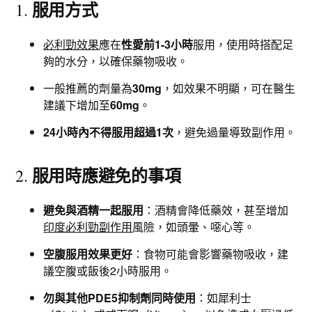
服用方式
1.
必利勁效果
應在
性愛前1-3小時
服用，使用時搭配足
夠的水分，以確保藥物吸收。
一般推薦的劑量為
30mg
，如效果不明顯，可在醫生
建議下增加至
60mg
。
24小時內不得服用超過1次
，避免過量導致副作用。
服用時應避免的事項
2.
避免與酒精一起服用
：酒精會降低藥效，甚至增加
印度必利勁副作用
風險，如頭暈、噁心等。
空腹服用效果更好
：食物可能會影響藥物吸收，建
議空腹或飯後2小時服用。
勿與其他PDE5抑制劑同時使用
：如犀利士