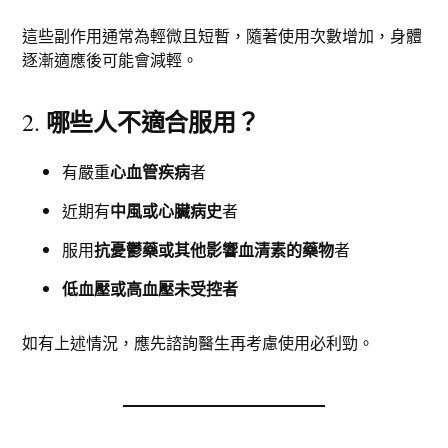
這些副作用通常為輕微且短暫，隨著使用次數增加，身體
逐漸適應後可能會減輕。
哪些人不適合服用？
2.
有嚴重
心血管疾病
者
近期有
中風或心臟病史
者
服用
抗憂鬱藥或其他影響血清素的藥物
者
低血壓或高血壓未受控者
如有上述情況，應先諮詢醫生再考慮使用必利勁。