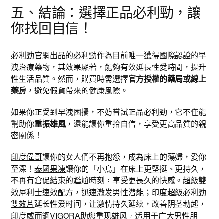
五、結論：選擇正品必利勁，讓
你找回自信！
必利勁官網
出品的必利勁作為目前唯一獲得國際認證的早
洩治療藥物，其效果顯著，能夠有效延長性愛時間，提升
性生活品質。然而，購買時需選擇
官方授權的藥局或線上
藥房
，避免假貨帶來的健康風險。
如果你正受到早洩困擾，不妨嘗試正品必利勁，它不僅能
幫助你
重振雄風
，還能讓你重拾自信，享受更高品質的親
密關係！
印度偉哥
讓你的女人們不再抱怨，成為床上的蕩婦，愛你
至深！
泰國果凍
讓你的「小鳥」在床上更堅挺、更持久，
不再有倉促結束的尷尬時刻，享受更長久的快感。
超級雙
效犀利士
速效配方，迅速激发男性潜能；
印度超級必利勁
雙效片
延长性爱时间，让激情持久延续，改善阴茎勃起，
印度威而鋼VIGORA
助您重现雄风，适用于广大男性朋