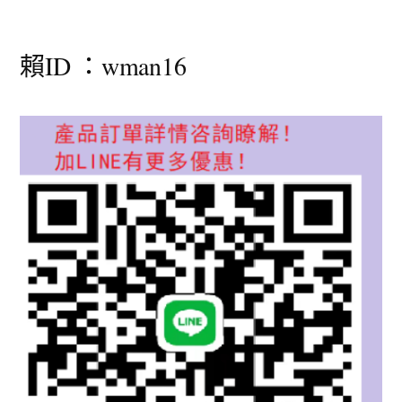
賴ID ：wman16