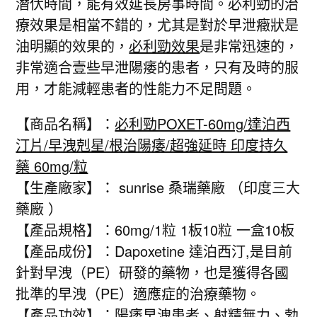
潛伏時間，能有效延長房事時間。必利勁的治
療效果是相當不錯的，尤其是對於早泄癥狀是
油明顯的效果的，
必利勁效果
是非常迅速的，
非常適合壹些早泄陽痿的患者，只有及時的服
用，才能減輕患者的性能力不足問題。
【商品名稱】：
必利勁POXET-60mg/達泊西
汀片/早洩剋星/根治陽痿/超強延時 印度持久
藥 60mg/粒
【生產廠家】： sunrise 桑瑞藥廠 （印度三大
藥廠 ）
【產品規格】：60mg/1粒 1板10粒 一盒10板
【產品成份】：Dapoxetine 達泊西汀,是目前
針對早洩（PE）研發的藥物，也是獲得各國
批準的早洩（PE）適應症的治療藥物。
【產品功效】：陽痿早洩患者、射精無力、勃