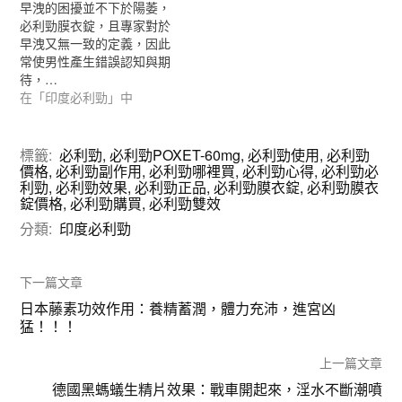
早洩的困擾並不下於陽萎，
必利勁膜衣錠，且專家對於
早洩又無一致的定義，因此
常使男性產生錯誤認知與期
待，…
在「印度必利勁」中
標籤:
必利勁
,
必利勁POXET-60mg
,
必利勁使用
,
必利勁
價格
,
必利勁副作用
,
必利勁哪裡買
,
必利勁心得
,
必利勁必
利勁
,
必利勁效果
,
必利勁正品
,
必利勁膜衣錠
,
必利勁膜衣
錠價格
,
必利勁購買
,
必利勁雙效
分類:
印度必利勁
下一篇文章
日本藤素功效作用：養精蓄潤，體力充沛，進宮凶
猛！！！
上一篇文章
德國黑螞蟻生精片效果：戰車開起來，淫水不斷潮噴