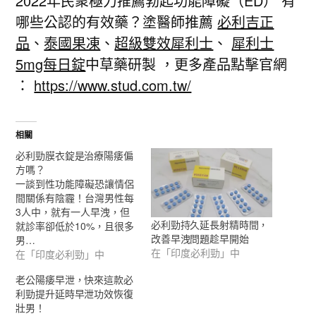
2022年民衆極力推薦勃起功能障礙（ED） 有
哪些公認的有效藥？塗醫師推薦
必利吉正
品
、
泰國果凍
、
超級雙效犀利士
、
犀利士
5mg每日錠
中草藥研製 ，更多產品點擊官網
：
https://www.stud.com.tw/
相關
必利勁膜衣錠是治療陽痿偏
方嗎？
一談到性功能障礙恐讓情侶
間關係有陰霾！台灣男性每
3人中，就有一人早洩，但
必利勁持久延長射精時間，
就診率卻低於10%，且很多
改善早洩問題趁早開始
男…
在「印度必利勁」中
在「印度必利勁」中
老公陽痿早泄，快來這款必
利勁提升延時早泄功效恢復
壯男！