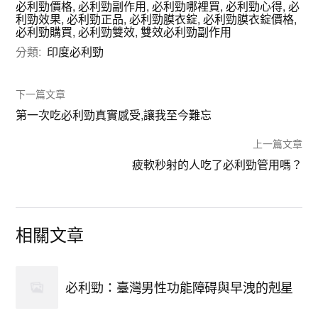
必利勁價格
,
必利勁副作用
,
必利勁哪裡買
,
必利勁心得
,
必
利勁效果
,
必利勁正品
,
必利勁膜衣錠
,
必利勁膜衣錠價格
,
必利勁購買
,
必利勁雙效
,
雙效必利勁副作用
分類:
印度必利勁
下一篇文章
第一次吃必利勁真實感受,讓我至今難忘
上一篇文章
疲軟秒射的人吃了必利勁管用嗎？
相關文章
必利勁：臺灣男性功能障碍與早洩的剋星