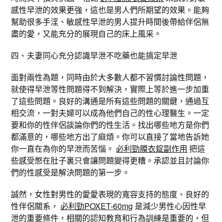
感性早泄的效果更強，這也是男人們所期望的效果。能夠
幫助很多手淫、敏感性早泄的男人提升時間後帶給伴侶無
盡的愛，又能充分的展現自己的床上風采。
四、夫妻同心充分認識早泄不吃藥也能搞定早泄
面對兩性為題，同時由於大多數人都不習慣討論性問題，
就使得早泄等性問題得不到解決，實際上等於進一步加重
了這些問題。良好的溝通是所有這些問題的關鍵，通過互
相交流，一對夫婦可以成為他們自己的性心理醫生。一定
要和你的性伴侶談論你們的性生活。找出哪些地方是你們
都滿意的，哪些地方出了麻煩。你可以直接了當地告訴她
你一直在為你的早泄而苦惱。
必利勁膜衣錠副作用
把這
些感受憋在肚子裏只會讓問題變得更糟。承認並且討論你
們的性感受是解決問題的第一步。
誠然，女性對男性的愛愛表現的寬容支持的態度、良好的
性伴侶關系，
必利勁POXET-60mg
是減少男性心因性早
泄的重要條件，相關的認知教育和行為訓練是重要的，但