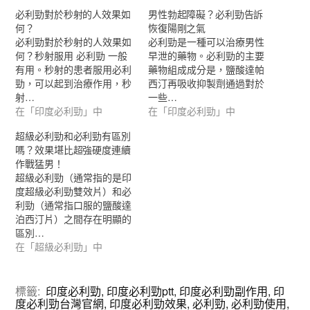
必利勁對於秒射的人效果如
男性勃起障礙？必利勁告訴
何？
恢復陽剛之氣
必利勁對於秒射的人效果如
必利勁是一種可以治療男性
何？秒射服用 必利勁 一般
早泄的藥物。必利勁的主要
有用。秒射的患者服用必利
藥物組成成分是，鹽酸達帕
勁，可以起到治療作用，秒
西汀再吸收抑製劑通過對於
射…
一些…
在「印度必利勁」中
在「印度必利勁」中
超級必利勁和必利勁有區別
嗎？效果堪比超強硬度連續
作戰猛男！
超級必利勁（通常指的是印
度超級必利勁雙效片）和必
利勁（通常指口服的鹽酸達
泊西汀片）之間存在明顯的
區別…
在「超級必利勁」中
標籤:
印度必利勁
,
印度必利勁ptt
,
印度必利勁副作用
,
印
度必利勁台灣官網
,
印度必利勁效果
,
必利勁
,
必利勁使用
,