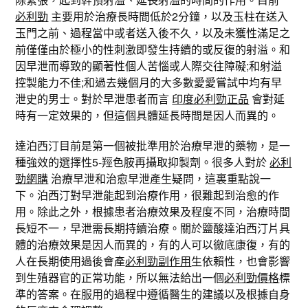
必利勁
主要用於治療長時間低於2分鐘，以及玉柱在送入
玉門之前、過程當中或者送入後不久，以及未獲性滿足之
前僅僅由於極小的性刺激即發生持續的或反復的射溢。和
因早泄而導致的顯著性個人苦惱或人際交往障礙;和射溢
控製能力不佳;和過去幾個月的大多數愛愛嘗試中均有早
泄史的男士。對於早泄患者而言
印度必利勁正品
會對延
時有一定效果的，但這個具體延長時間是因人而異的。
達泊西汀目前是第一個被批準用於治療早泄的藥物，是一
種強效的選擇性5-羥色胺再攝取抑製劑。很多人對於
必利
勁網購
治療早泄和治愈早泄產生疑問，這裏重點說一
下。泊西汀對早泄能起到治療作用，很難起到治愈的作
用。除此之外，根據患者治療效果及程度不同，治療時間
長短不一，早泄需長期持續治療。關於鹽酸達泊西汀片具
體的治療效果是因人而異的，有的人可以徹底康復，有的
人在長期使用過後會產
必利勁副作用
生依賴性，也會影響
到生殖器官的正常功能，所以無法給出一個
必利勁價格
標
準的答案。在服用的過程中遵循醫生的建議以及根據自身