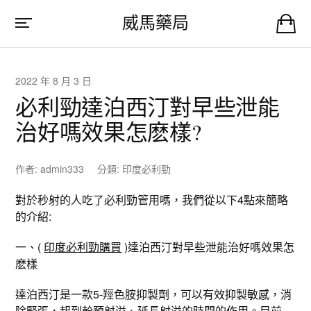
威馬藥局
2022 年 8 月 3 日
必利勁達泊西汀對早些泄能
治好嗎效果怎麽樣?
作者:
admin333
分類:
印度必利勁
對於秒射的人吃了必利勁管用嗎，我們從以下4點來簡略
的介紹:
一、(
印度必利勁購買
)達泊西汀對早些泄能治好嗎效果怎
麽樣
達泊西汀是一款5-羥色胺抑製劑，可以有效抑製敏感，消
除緊張，起到幹預射溢、延長射溢的時間的作用。目前