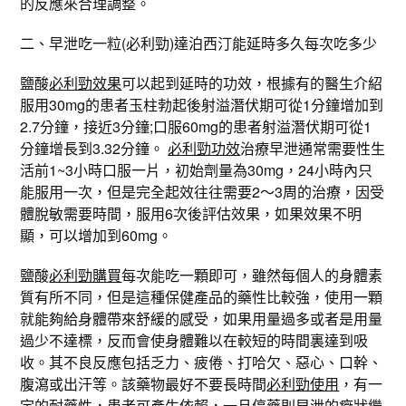
的反應來合理調整。
二、早泄吃一粒(必利勁)達泊西汀能延時多久每次吃多少
鹽酸
必利勁效果
可以起到延時的功效，根據有的醫生介紹
服用30mg的患者玉柱勃起後射溢潛伏期可從1分鐘增加到
2.7分鐘，接近3分鐘;口服60mg的患者射溢潛伏期可從1
分鐘增長到3.32分鐘。
必利勁功效
治療早泄通常需要性生
活前1~3小時口服一片，初始劑量為30mg，24小時內只
能服用一次，但是完全起效往往需要2～3周的治療，因受
體脫敏需要時間，服用6次後評估效果，如果效果不明
顯，可以增加到60mg。
鹽酸
必利勁購買
每次能吃一顆即可，雖然每個人的身體素
質有所不同，但是這種保健產品的藥性比較強，使用一顆
就能夠給身體帶來舒緩的感受，如果用量過多或者是用量
過少不達標，反而會使身體難以在較短的時間裏達到吸
收。其不良反應包括乏力、疲倦、打哈欠、惡心、口幹、
腹瀉或出汗等。該藥物最好不要長時間
必利勁使用
，有一
定的耐藥性，患者可產生依賴，一旦停藥則早泄的癥狀繼