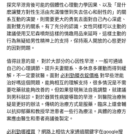
探究早泄背後可能的個體性心理動力學因果、以及「是什
麽讓雙方對性生活由充滿憧憬到失去信心和耐性的」的關
系互動的演變，則需要更大的勇氣去面對自己內心深處、
面對雙方的關系。有了充分的認識，女性同樣可以主動的
建議使用艾尼森噴劑這樣的情趣用品來延時，這樣主動的
行為無疑給男性精神上的支持，保持兩人開放的心態更好
的因對問題。
值得註意的是， 對於大部分的心因性早泄，一般可通過
自己的心理調節、提升夫妻關系、多休息多運動而得到緩
解，不一定要就醫。面對
必利勁膜衣錠價格
​​​​​​​對早些泄能
治好嗎這個問題，能夠相互的理解支持，很多情況是不需
要吃藥就能夠改善的。但如果發現無法自我調整，就建議
到男科就診。對於器質性病變導致的早泄，到醫院治療無
疑是更好的辦法。傳統的治療方式是服藥，臨床上還會輔
以抗抑郁藥和教授早泄患者一些行為療法。具體的治療方
案應由醫生和患者商議後製定。
必利勁哪裡買
？網路上相信大家通過關鍵字在google搜