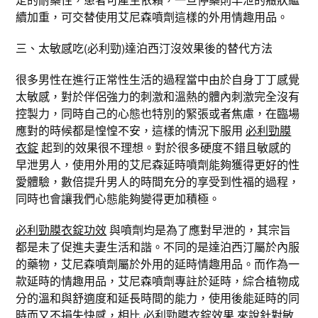
續加重，可交替使用艾尼森噴劑這樣的外用情趣用品。
三、太敏感吃(必利勁)達泊西汀沒效果後的替代方法
很多男性在進行正常性生活的過程當中由於自身丁丁感覺
太敏感，對於伴侶強力的刺激和溫熱的體內刺激完全沒有
控製力，同時自己的心態也特別的緊張或者焦慮，在臨場
應對的時候都是惶惶不安，這樣的情況下服用
必利勁膜
衣錠
起到的效果很不理想。對於很多硬度不錯且敏感的
早泄男人，使用外用的艾尼森延時噴劑能夠獲得更好的性
愛體驗，數倍提升男人的時間充分的享受到性福的過程，
同時也會讓我們心態能夠變得更加積極。
必利勁膜衣錠功效
與噴劑均是為了應對早泄的，其宗旨
都是未了促進夫妻生活和諧。不同的是達泊西汀屬於內服
的藥物，艾尼森噴劑屬於外用的延時情趣用品。而作為一
款延時的情趣用品，艾尼森噴劑專註於延時，綜合植物成
分的溫和與舒適度和延長時間的能力，使用後能延時的同
時而又不損失快感，相比
必利勁膜衣錠效果
來說針對敏