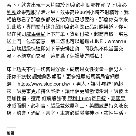
索下，就會出現一大片關於
印度必利勁哪裡買
？
印度必
利勁
效果剋服早泄之星，效果高達36個小時不射精等。我
相信您看了那麽多都沒有找到自己想要的，那麽你有幸來
到此貼，專門給有緣介紹
印度必利勁
正品訂購渠道，你可
以在我司
威馬藥局
上下訂單，貨到付款，超商自取，宅急
送上門，包您滿意！第二您也可以通過+LINE：wman16
上訂購超級快速即刻下單安排出貨！問我能不能當面交
易，不能當面交易！這是爲了保護雙方隱私！
床上功夫不行一切皆是浮雲，硬度是女性衡量一個男人，
讓你不疲軟 讓她劇烈顛簸！更多推薦威馬藥局官網嚴
選：
https://www.stud.com.tw/
，男人，讓“小帳篷”頂起
來，讓房事更加持久堅挺，讓伴侶更加激情澎湃，讓彼此
更加性福，選用 紅魔般強硬
犀利士5mg每日錠
、
泰國果
凍威而鋼
、
必利吉
、
超級雙效犀利士
、
英國威馬持久液
夜
店，約會，酒局，茶室，車震必備啪啪神器，盡性生活。
相關