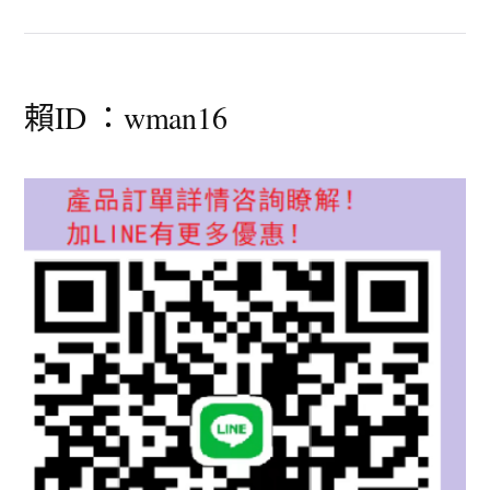
賴ID ：wman16