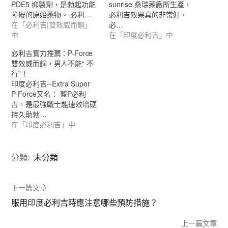
PDE5 抑製劑，是勃起功能
sunrise 桑瑞藥廠所生產，
障礙的原始藥物。 必利…
必利吉效果真的非常好，
在「必利吉|雙效威而鋼」
必…
中
在「印度必利吉」中
必利吉實力推薦：P-Force
雙效威而鋼，男人不能“ 不
行”！
印度必利吉--Extra Super
P-Force又名： 藍P必利
吉，是最強戰士能速效增硬
持久助勃…
在「印度必利吉」中
分類:
未分類
下一篇文章
服用印度必利吉時應注意哪些預防措施？
上一篇文章