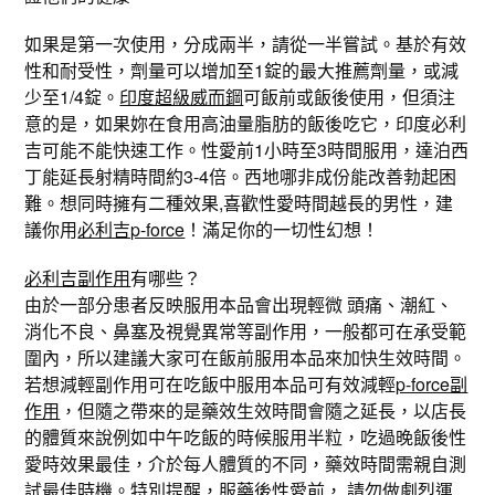
如果是第一次使用，分成兩半，請從一半嘗試。基於有效
性和耐受性，劑量可以增加至1錠的最大推薦劑量，或減
少至1/4錠。
印度超級威而鋼
可飯前或飯後使用，但須注
意的是，如果妳在食用高油量脂肪的飯後吃它，印度必利
吉可能不能快速工作。性愛前1小時至3時間服用，達泊西
丁能延長射精時間約3-4倍。西地哪非成份能改善勃起困
難。想同時擁有二種效果,喜歡性愛時間越長的男性，建
議你用
必利吉p-force
！滿足你的一切性幻想！
必利吉副作用
有哪些？
由於一部分患者反映服用本品會出現輕微 頭痛、潮紅、
消化不良、鼻塞及視覺異常等副作用，一般都可在承受範
圍內，所以建議大家可在飯前服用本品來加快生效時間。
若想減輕副作用可在吃飯中服用本品可有效減輕
p-force副
作用
，但隨之帶來的是藥效生效時間會隨之延長，以店長
的體質來說例如中午吃飯的時候服用半粒，吃過晚飯後性
愛時效果最佳，介於每人體質的不同，藥效時間需親自測
試最佳時機。特別提醒，服藥後性愛前， 請勿做劇烈運