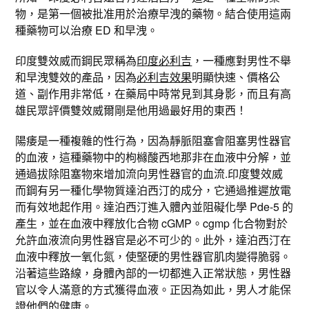
物，是第一個被批准用於治療早洩的藥物。結合使用這兩
種藥物可以治療 ED 和早洩。
印度雙效威而鋼民眾稱為
印度必利吉
，一種應對男性不舉
和早洩雙效的產品，因為
必利吉效果
明顯快速、價格公
道、副作用非常低，在藥局中時常見到其身影，而且有高
雄民眾評價雙效威爾剛是他用過最好用的東西！
陽痿是一種複雜的性行為，因為靜脈阻塞會阻塞男性器官
的血液，這種藥物中的枸櫞酸西地那非在血液中分解，並
通過拔除阻塞物來增加流向男性器官的血流.印度雙效威
而鋼有另一種化學物質達泊西汀的成分，它通過推遲放電
而有效地起作用。達泊西汀進入體內並阻礙化學 Pde-5 的
產生，並在血液中釋放化合物 cGMP。cgmp 化合物對於
允許血液流向男性器官是必不可少的。此外，達泊西汀在
血液中釋放一氧化氮，使堅硬的男性器官肌肉變得脆弱。
沿著這些路線，身體內部的一切都進入正常狀態，男性器
官以令人滿意的方式獲得血液。正因為如此，男人才能保
證他們的健康。