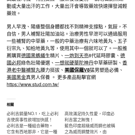
動或大量出汗的工作，大量出汗會導致藥效快速揮發減輕
藥效。
男人早洩、陽痿整個身體都找不到精神支撐點，氣餒，不
自信，男人補腎壯陽加油站。治療男性早泄可以通過服用
一些補腎的中草藥，一般的中藥治療有六味地黃丸、五子
衍宗丸、知柏地黃丸等，使用其中一個就可以了。一般推
薦購買
德國黑螞蟻
生精片、
一炮到天亮
8代延時膠囊、
德
國必邦
綠色壯陽優選、
一想就硬華陀神丹
中草藥研製、
香
港老中醫補腎丸
腰力挺拔、
美國保羅V8
猛男塑造必備、
美國黑金
真男人保養 。 更多產品點擊官網
https://www.stud.com.tw/
相關
必利吉銷量NO.1，吃上必利
高效滿足持久性愛，印度必
吉使房事性欲增加快感！
利吉當之無愧！
必利吉是一種組合藥物。
藍色印度超級威而鋼也被稱
它含有西地那非，它是一種
之為威而鋼雙效片，由