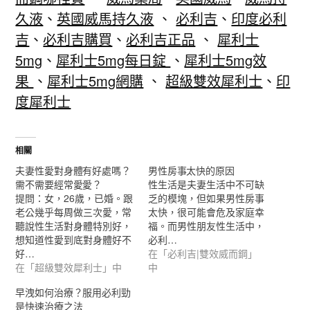
久液
、
英國威馬持久液
、
必利吉
、
印度必利
吉
、
必利吉購買
、
必利吉正品
、
犀利士
5mg
、
犀利士5mg每日錠
、
犀利士5mg效
果
、
犀利士5mg網購
、
超級雙效犀利士
、
印
度犀利士
相關
夫妻性愛對身體有好處嗎？
男性房事太快的原因
需不需要經常愛愛？
性生活是夫妻生活中不可缺
提問：女，26歲，已婚。跟
乏的模塊，但如果男性房事
老公幾乎每周做三次愛，常
太快，很可能會危及家庭幸
聽說性生活對身體特別好，
福。而男性朋友性生活中，
想知道性愛到底對身體好不
必利…
好…
在「必利吉|雙效威而鋼」
在「超級雙效犀利士」中
中
早洩如何治療？服用必利勁
是快速治療之法