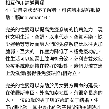
相互作用請遵醫囑
4、對自身狀況不了解者，可咨詢本站客服協
助，賴line:wman16。
完美的性愛可以提高免疫系統的抗病能力。現
代文明生活，空調、以車代步、空氣污染、缺
少運動等等反而讓人們的免疫系統比以往更加
脆弱，巨大的工作壓力降低了人體免疫功能。
性生活可以使腎上腺均衡分泌，
必利吉雙效
使
免疫系統能保持在較好的狀態，這個與濫交患
上愛滋病(獲得性免疫缺陷)相對立。
完美的性愛可以有助於男女雙方壽命的延長。
在俄羅斯車臣、外高加索地區，有很多長壽的
人。一位90歲的男子與37歲的女子結婚，生
下5個小孩，其中最小的孩子是父親96歲時才