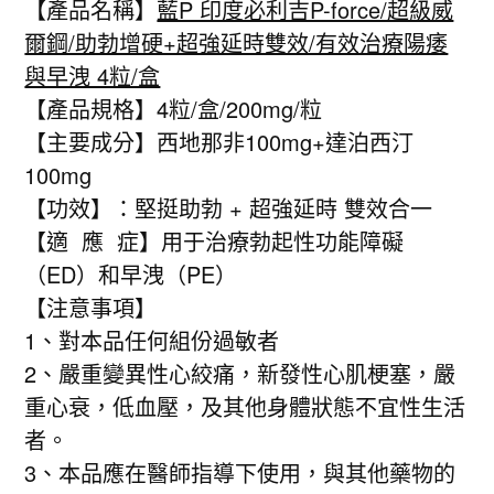
【產品名稱】
藍P 印度必利吉P-force/超級威
爾鋼/助勃增硬+超強延時雙效/有效治療陽痿
與早洩 4粒/盒
【產品規格】4粒/盒/200mg/粒
【主要成分】西地那非100mg+達泊西汀
100mg
【功效】：堅挺助勃 + 超強延時 雙效合一
【適 應 症】用于治療勃起性功能障礙
（ED）和早洩（PE）
【注意事項】
1、對本品任何組份過敏者
2、嚴重變異性心絞痛，新發性心肌梗塞，嚴
重心衰，低血壓，及其他身體狀態不宜性生活
者。
3、本品應在醫師指導下使用，與其他藥物的