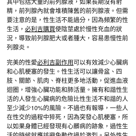
其中包括大量的前列腺液，如果長期沒有射
精，前列腺內就會堆積陳舊的前列腺液。但需
要注意的是，性生活不能過分，因為頻繁的性
生活，
必利吉購買
使陰莖處於慢性充血的狀
況，導致前列腺肥大或者腫大，容易患慢性前
列腺炎。
完美的性愛
必利吉副作用
可以有效減少心臟病
和心肌梗塞的發生。性生活可以讓骨盆、四
肢、關節、肌肉、脊柱更多地活動，促進血液
迴圈，增強心臟功能和肺活量。擁有和諧性生
活的人發生心臟病的危險比性生活不和諧的人
至少減少10%的風險。不過也有報導，一些人
在性交的過程中猝死，因為突發心肌梗塞，所
以如果身體已經發現有心髒病的跡象，過性生
活的時候就應該避免動作過於激烈。另外性生