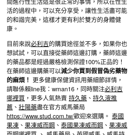
間進行性生活這是很正常的事情，所以在性生
活的過程中，可以充分享受，讓性生活盡可能
的和諧完美，這樣才更有利於雙方的身體健
康。
目前來說
必利吉
的購買途徑並不多，如果你也
想試試，可以直接從藥師這邊訂購，藥師這邊
的藥品都是經過嚴格檢測保證100%正品的！
在藥師這邊購藥可以
減少你買到假冒偽劣藥物
的麻煩！
更多健康保健資訊用藥細節詳情，
請聯係賴line我：wman16，同時關注
必利吉
哪裡買
，更多人氣熱賣
持久藥
、
持久液推
薦
、
壯陽藥
盡在官方威馬藥局
https://www.stud.com.tw/
歡迎來選購。
泰國
果凍
、
果凍威而鋼
、
泰國果凍威而鋼
、
果凍威
而鋼哪裡買
、
威馬藥局
、
英國威馬
、
威馬持