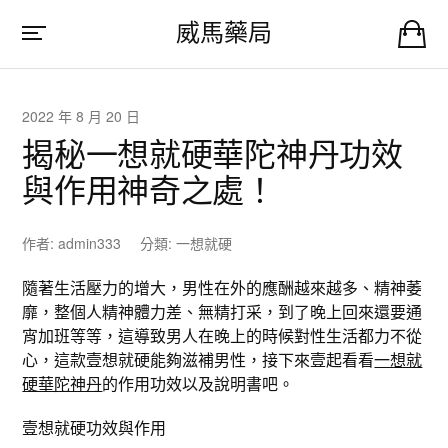
威馬藥局
2022 年 8 月 20 日
揭秘一想就硬華陀神丹功效
與作用神奇之處！
作者:
admin333
分類:
一想就硬
隨著生活壓力的增大，男性在外的應酬越來越多、精神萎
靡，整個人精神體力差、無精打采，到了晚上回來還要通
宵加班等等，這導致男人在晚上的時候對性生活都力不從
心，這款壹想就硬能夠滋補男性，接下來壹起看看
一想就
硬華陀神丹
的作用功效以及說明書吧。
壹想就硬功效與作用