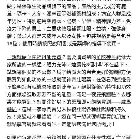
硬；是保羅生物品牌旗下的產品；產品的主要成分有鹿
茸、瑪卡、人參、淫羊藿等滋補藥材組成；適宜人群是成
年男性，特別適用與腎虛、陽痿、早泄、精神體力差、免
疫力下降的男士；主要功效是補腎壯陽、益精、強健身
體；禁忌人群是未成年人以及女性。包裝規格是每盒包含
16粒；使用時請按照說明書或是藥師的指導下使用。
一想就硬華陀神丹哪裏買
？需要購買到的
華陀神丹
能像大
家所説的一樣猛，體力充沛，連續乾8個小時不在話下，
試想哪個女的不喜歡？爲了給廣大的患者更好的體驗方便
購買到如此功效的
一想就硬
神奇壯陽藥，在您看到這邊分
享説明您有就機會獲取到此產品，絕對從藥品特性和功效
方面讓您獲取源源不斷的能量，滿足一夜雙飛體驗。去哪
裏才能買到？您關注好以下的藥局即可能購買到——
威馬
藥局
，這是一家專門賣男人恢復壯陽各種壯陽藥和持久
液！來過就不要錯過了，還在問
一想就硬哪裏買
的朋友，
就點擊官網就來看看吧，定能讓您滿足您所需要！
如果你每次都是三分鐘繳械，那她還有什麼性福可言？延