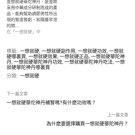
壹想就硬華佗神丹，是壹款
采用中藥成分研制而成的產
品，能夠幫助調節男性所出
現的腎虛腎虧，和陽痿早泄
的問…
在「一想就硬」中
標籤:
一想就硬
,
一想就硬副作用
,
一想就硬功效
,
一想就
硬哪裏買
,
一想就硬效果
,
一想就硬正品
,
一想就硬華陀神
丹
,
一想就硬華陀神丹功效
,
一想就硬華陀神丹吃法
,
一想
就硬華陀神丹哪裏買
分類:
一想就硬
下一篇文章
一想就硬華佗神丹補腎嗎?有什麽功效嗎？
上一篇文章
為什麽要選擇購買一想就硬華陀神丹？