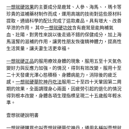
一想就硬效果
的主要成分是鹿茸、人參、海馬、，瑪卡等
珍貴的滋補藥材制作而成，運用高端的技術對這些原材料
提取，通過科學的配比完成了這款產品。具有增大、改善
早泄的作用。 其中
一想就硬功效
含有鹿茸是能夠補氣
血、壯陽，對男性來說以後走過不錯的保健成分，加上海
馬溫腎的滋補的作用，讓男性朋友恢復精神體力，提高性
生活質量，讓夫妻生活更幸福。
一想就硬正品
的服用療效身體的現象，服用五至十天氣色
變好力與反應力加強，的情況，得到有效改變，服用十至
二十天發膚光澤心態積極、身體病能力，消除後的疲乏
感。
一想就硬華陀神丹吃法
服用二十至四十天鞏固第二周
期的效果，全面調理身心兩面，因疲勞引起的退化的情況
得到根本改變，身體各項生理指標呈現二十五歲般年輕水
準。
壹想就硬說明書
一想就硬購買
也叫壹想就硬華佗神丹，通用名稱叫壹想就