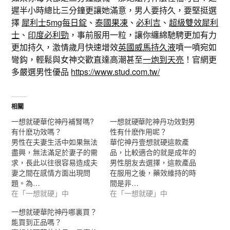
遲半小時總比三分鐘更讓她滿意，男人要持久，要堅挺選
擇
犀利士5mg每日錠
、
泰國果凍
、
必利吉
、
超級雙效犀利
士
、
印度必利勁
，事前服用一粒，讓你纏綿馳騁更加有力
更加持久，激情歲月快速增效
英國威馬持久液
噴一噴宛如
彎鈎，輕鬆與女神交歡直達高潮甚至
一炮到天亮
！官網更
多嚴選男性優品
https://www.stud.com.tw/
相關
一想就硬華佗神丹補腎嗎?
一想就硬華陀神丹功效對男
有什麽功效嗎？
性有什麽作用呢？
男性在夫妻生活中如果無法
華佗神丹壹想就硬這款產
盡興，無法滿足於妻子的需
品，比較適合的就是成年的
求，長此以往很容易造成夫
男性朋友去選擇，這款產品
妻之間在感情方面出現問
在服用之後，藥效維持的時
題。為…
間是非…
在「一想就硬」中
在「一想就硬」中
一想就硬華陀神丹哪裏買？
能買到正品嗎？