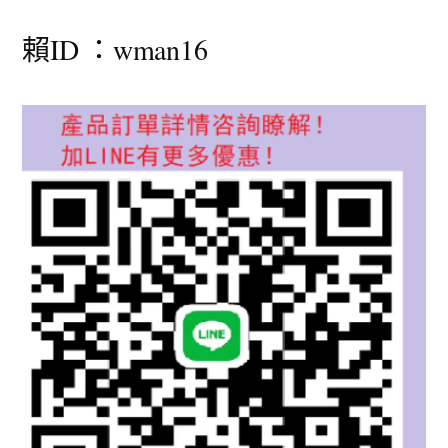
賴ID ：wman16