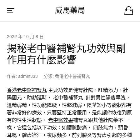
威馬藥局
2022 年 10 月 8 日
揭秘老中醫補腎丸功效與副
作用有什麽影響
作者:
admin333
分類:
香港老中醫補腎丸
香港老中醫補腎丸
主要功效是健腎壯陽、旺精添力、壯
陽固元、助勃延時，
老中醫補腎丸
針對男性陽痿早洩，
遺精弱精，性功能障礙，性慾減弱，陰莖短小等癥狀都有
著非常好的療效，只要堅持正常服用，是能讓你恢復到原
有的性生活狀態。
老中醫效果
補腎丸跟其他壯陽藥不一
樣，它還包括以下功效：如腰膝酸痛， 四肢無力，頭昏
耳鳴，體虛盜汗，夜尿頻多，前列腺炎等腎虛引起的多種