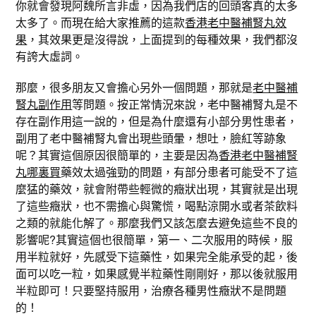
你就會發現阿魏所言非虛，因為我們店的回頭客真的太多
太多了。而現在給大家推薦的這款
香港老中醫補腎丸效
果
，其效果更是沒得說，上面提到的每種效果，我們都沒
有誇大虛詞。
那麼，很多朋友又會擔心另外一個問題，那就是
老中醫補
腎丸副作用
等問題。按正常情況來說，老中醫補腎丸是不
存在副作用這一說的，但是為什麼還有小部分男性患者，
副用了老中醫補腎丸會出現些頭暈，想吐，臉紅等跡象
呢？其實這個原因很簡單的，主要是因為
香港老中醫補腎
丸哪裏買
藥效太過強勁的問題，有部分患者可能受不了這
麼猛的藥效，就會附帶些輕微的癥狀出現，其實就是出現
了這些癥狀，也不需擔心與驚慌，喝點涼開水或者茶飲料
之類的就能化解了。那麼我們又該怎麼去避免這些不良的
影響呢?其實這個也很簡單，第一、二次服用的時候，服
用半粒就好，先感受下這藥性，如果完全能承受的起，後
面可以吃一粒，如果感覺半粒藥性剛剛好，那以後就服用
半粒即可！只要堅持服用，治療各種男性癥狀不是問題
的！