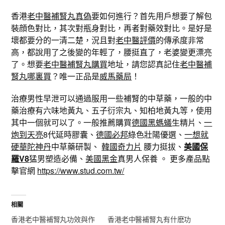
香港
老中醫補腎丸真偽
要如何進行？首先用戶想要了解包
裝顔色對比，其次對瓶身對比，再者對藥效對比。是好是
壞都要分的一清二楚，況且對
老中醫評價
的傳承度非常
高，都說用了之後變的年輕了，腰挺直了，老婆變更漂亮
了。想要
老中醫補腎丸購買
地址，請您認真記住
老中醫補
腎丸哪裏買
？唯一正品是
威馬藥局
！
治療男性早泄可以通過服用一些補腎的中草藥，一般的中
藥治療有六味地黃丸、五子衍宗丸、知柏地黃丸等，使用
其中一個就可以了。一般推薦購買
德國黑螞蟻
生精片、
一
炮到天亮
8代延時膠囊、
德國必邦
綠色壯陽優選、
一想就
硬華陀神丹
中草藥研製、
韓國奇力片
腰力挺拔、
美國保
羅V8
猛男塑造必備、
美國黑金
真男人保養 。 更多產品點
擊官網
https://www.stud.com.tw/
相關
香港老中醫補腎丸功效與作
香港老中醫補腎丸有什麽功