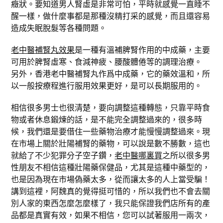
癥狀。要知道男人腎虛是非常可怕，平時就感覺一直睡不
醒一樣，做什麼事都是那種沒精打采的感覺，而且還容易
造成失眠脫髮等各種問題。
老中醫補腎丸效果
是一種有溫補脾腎作用的中成藥，主要
可用於脾腎虛寒、食減神疲、腰酸體倦等的調理治療。
另外，香港老中醫補腎丸作爲中成藥，它的藥效溫和，所
以一般按療程進行服用效果更好，是可以長期服用的。
相信很多男士也很清楚，要向調整這種轉態，只靠平時食
物或者休息鍛煉的話，是不能完全調整過來的，很多時
候，我們還是要借住一些藥物治療才能慢慢調整過來。現
在市場上關於壯陽補腎的藥物，可以說是數不勝數，這也
就給了不少犯罪分子空子鑽，
老中醫哪裏買
之所以很多男
性朋友不相信這種壯陽藥保健品，尤其是這種中藥型的，
也是因為現在市場偽藥太多，從而讓太多的人上當受騙！
講到這裡，阿魏真的覺得挺可惜的，所以我們也不會去關
別人家的東西怎麼怎麼樣了，我只能保證我們店所有的產
品都是真實有效，如果不相信，您可以試著服用一兩次，