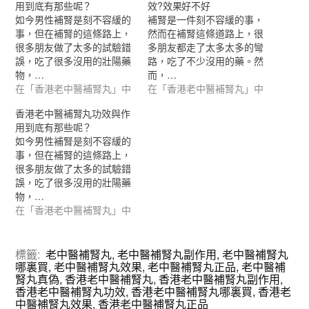
用到底有那些呢？
效?效果好不好
如今男性補腎是刻不容緩的
補腎是一件刻不容緩的事，
事，但在補腎的這條路上，
然而在補腎這條道路上，很
很多朋友做了太多的試驗錯
多朋友都走了太多太多的彎
誤，吃了很多沒用的壯陽藥
路，吃了不少沒用的藥。然
物，…
而，…
在「香港老中醫補腎丸」中
在「香港老中醫補腎丸」中
香港老中醫補腎丸功效與作
用到底有那些呢？
如今男性補腎是刻不容緩的
事，但在補腎的這條路上，
很多朋友做了太多的試驗錯
誤，吃了很多沒用的壯陽藥
物，…
在「香港老中醫補腎丸」中
標籤:
老中醫補腎丸
,
老中醫補腎丸副作用
,
老中醫補腎丸
哪裏買
,
老中醫補腎丸效果
,
老中醫補腎丸正品
,
老中醫補
腎丸真偽
,
香港老中醫補腎丸
,
香港老中醫補腎丸副作用
,
香港老中醫補腎丸功效
,
香港老中醫補腎丸哪裏買
,
香港老
中醫補腎丸效果
,
香港老中醫補腎丸正品