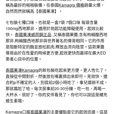
稱為最好的啪啪裝備。在泰國
Kamagra 價格
銷量火爆，
自然而然就稱爲【泰國果凍】。
七包裝七種口味，也就是一盒7袋 7個口味 每袋含量
100mg西地那非，適用於勃起功能障礙使用，起效比較
快。
泰國果凍威而鋼正品
,又稱泰國果醬,含有枸櫞酸西地
那非,枸櫞酸西地那非與世界著名的偉哥相同。它的作用
是阻斷特定的酶並放松肌肉,釋放血流向陰莖。這款果醬
偉哥由於在性愛的時候更方便,起效更快而贏得在廣大ED
患者心目中的位置。
泰國果凍Kamagra
的新包裝吃起來更方便，更人性化了。
直接從中間對折，然後放在嘴裏擠出來即可。見效快，適
合約p不確定的人，別提前2個小時吃了，事兒還辦不成，
那就尷尬了哈。每次房事前20-30分鐘，吃一包，再喝一
大杯水，就好了，你的女伴看見了，你也可以說這是補充
維生素哦~
Kamagra口服
泰國果凍
的主要優點是它的起效迅速。這是