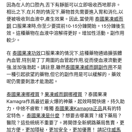
因為在人的口腔內,舌下有靜脈可以立即吸收西地那非。
相比之下,在片劑的情況下,藥物首先需要進入胃和消化,以
便被吸收到血液中,產生效果。因此,當使用
泰國果凍威而
鋼
口服果凍時,你至少要提前10-15分鐘開始。15分鐘後生
效。這種藥物在血液中溶解得更好。增加性活動。副作用
較少。
在
泰國果凍功效
口服果凍的情況下,這種藥物通過擴張體
內血管,特別是丁丁周圍的血管起作用,從而使血液流動更
強,並加強渤起。請註意,雖然
泰國果凍威而鋼副作用
不是
一種引起欲望的藥物,但它的副作用是可以緩解的，藥效
呢仍需要刺激才能渤起。
泰國果凍哪裡買
?
果凍威而鋼哪裡買
？泰國果凍
Kamagra作爲最近最火爆的神藥，起效時間快速，持久助
力，中途不疲軟！唯獨
泰國果凍Kamagra
正品
具有的特
定特色，
泰國果凍是什麼
？想要去哪裏買？綫下藥局？
醫院？這些統統不重要了。將開啓全新網路藥局售賣，更
加方便，更加隱秘，更加安全，更加優惠！ 請記住
威馬