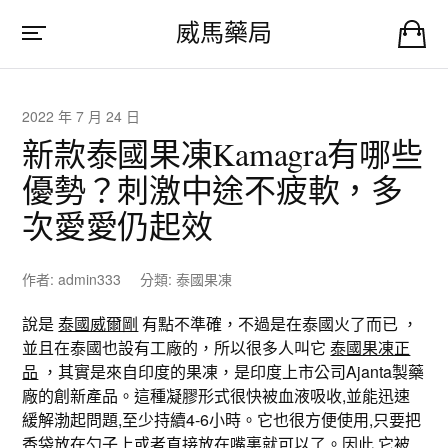
威馬藥局
2022 年 7 月 24 日
新款泰國果凍Kamagra有哪些
優勢？刺激中途不疲軟，多
次愛愛仍起效
作者:
admin333
分類:
泰國果凍
說是
泰國威爾剛
有點不準確，不過是在泰國火了而已 ，
並且在泰國也設有工廠的，所以很多人叫它
泰國果凍正
品
，其實是來自印度的果凍，是印度上市公司Ajanta製藥
廠的創新產品。這種凝膠形式很快被血液吸收,並能迅速
緩解渤起問題,至少持續4-6小時。它也很方便使用,只要把
香袋放在勺子上或者直接放在嘴裏就可以了。因此,它被