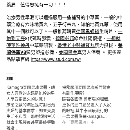
藥局
！值得您擁有一切！！！
治療男性早泄可以通過服用一些補腎的中草藥，一般的中
藥治療有六味地黃丸、五子衍宗丸、知柏地黃丸等，使用
其中一個就可以了。一般推薦購買
德國黑螞蟻
生精片、
一
炮到天亮
8代延時膠囊、
德國必邦
綠色壯陽優選、
一想就
硬華陀神丹
中草藥研製、
香港老中醫補腎丸
腰力挺拔、
美
國保羅V8
猛男塑造必備、
美國黑金
真男人保養 。 更多產
品點擊官網
https://www.stud.com.tw/
相關
Kamagra泰國果凍果醬，讓
揭秘服用泰國果凍威而鋼會
女人喜歡的永遠是能幹的男
有副作用嗎?
人享受更長久的快感！
隨著各國偉 哥市場的崛起,
床笫之歡的滿足是每對已婚
更多的進口產品進入了大家
夫婦的基本需求，如果夫妻
的眼裡,其中泰國最流行的
生活不和諧，那麽婚姻生活
一款果醬偉哥kamagra…
就會出現裂痕甚至最終導致
在「泰國果凍」中
離婚…