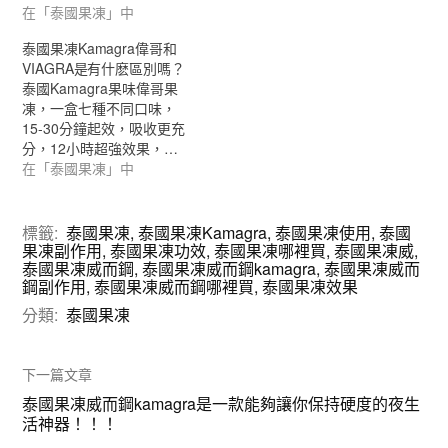
在「泰國果凍」中
泰國果凍Kamagra偉哥和
VIAGRA是有什麽區別嗎？
泰國Kamagra果味偉哥果
凍，一盒七種不同口味，
15-30分鐘起效，吸收更充
分，12小時超強效果，…
在「泰國果凍」中
標籤:
泰國果凍
,
泰國果凍Kamagra
,
泰國果凍使用
,
泰國
果凍副作用
,
泰國果凍功效
,
泰國果凍哪裡買
,
泰國果凍威
,
泰國果凍威而鋼
,
泰國果凍威而鋼kamagra
,
泰國果凍威而
鋼副作用
,
泰國果凍威而鋼哪裡買
,
泰國果凍效果
分類:
泰國果凍
下一篇文章
泰國果凍威而鋼kamagra是一款能夠讓你保持硬度的夜生
活神器！！！