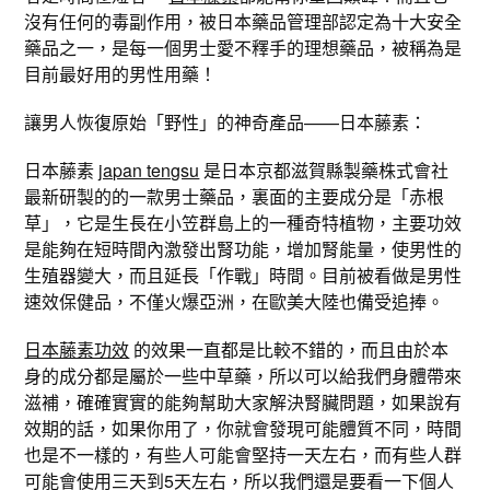
沒有任何的毒副作用，被日本藥品管理部認定為十大安全
藥品之一，是每一個男士愛不釋手的理想藥品，被稱為是
目前最好用的男性用藥！
讓男人恢復原始「野性」的神奇產品——日本藤素：
日本藤素
japan tengsu
是日本京都滋賀縣製藥株式會社
最新研製的的一款男士藥品，裏面的主要成分是「赤根
草」，它是生長在小笠群島上的一種奇特植物，主要功效
是能夠在短時間內激發出腎功能，增加腎能量，使男性的
生殖器變大，而且延長「作戰」時間。目前被看做是男性
速效保健品，不僅火爆亞洲，在歐美大陸也備受追捧。
日本藤素功效
的效果一直都是比較不錯的，而且由於本
身的成分都是屬於一些中草藥，所以可以給我們身體帶來
滋補，確確實實的能夠幫助大家解決腎臟問題，如果說有
效期的話，如果你用了，你就會發現可能體質不同，時間
也是不一樣的，有些人可能會堅持一天左右，而有些人群
可能會使用三天到5天左右，所以我們還是要看一下個人