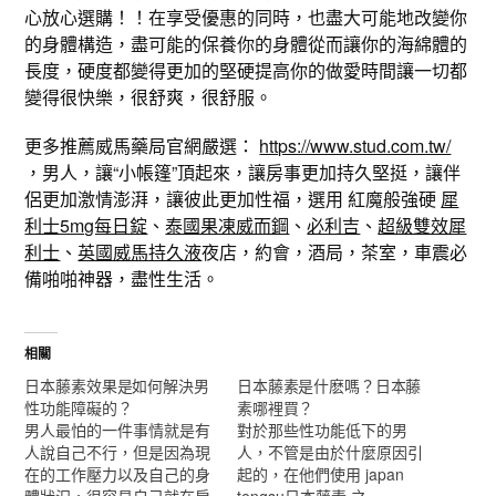
心放心選購！！在享受優惠的同時，也盡大可能地改變你
的身體構造，盡可能的保養你的身體從而讓你的海綿體的
長度，硬度都變得更加的堅硬提高你的做愛時間讓一切都
變得很快樂，很舒爽，很舒服。
更多推薦威馬藥局官網嚴選：
https://www.stud.com.tw/
，男人，讓“小帳篷”頂起來，讓房事更加持久堅挺，讓伴
侶更加激情澎湃，讓彼此更加性福，選用 紅魔般強硬
犀
利士5mg每日錠
、
泰國果凍威而鋼
、
必利吉
、
超級雙效犀
利士
、
英國威馬持久液
夜店，約會，酒局，茶室，車震必
備啪啪神器，盡性生活。
相關
日本藤素效果是如何解決男
日本藤素是什麽嗎？日本藤
性功能障礙的？
素哪裡買？
男人最怕的一件事情就是有
對於那些性功能低下的男
人說自己不行，但是因為現
人，不管是由於什麼原因引
在的工作壓力以及自己的身
起的，在他們使用 japan