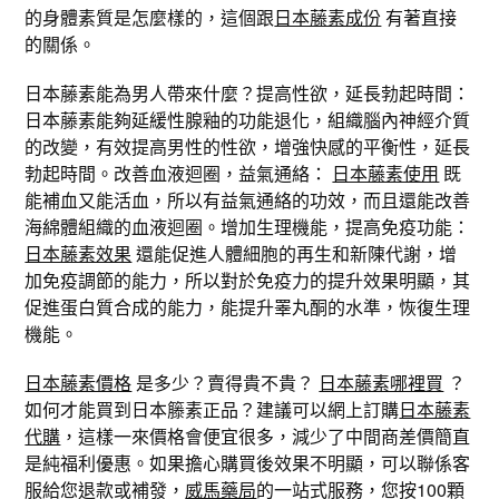
的身體素質是怎麼樣的，這個跟
日本藤素成份
有著直接
的關係。
日本藤素能為男人帶來什麼？提高性欲，延長勃起時間：
日本藤素能夠延緩性腺釉的功能退化，組織腦內神經介質
的改變，有效提高男性的性欲，增強快感的平衡性，延長
勃起時間。改善血液迴圈，益氣通絡：
日本藤素使用
既
能補血又能活血，所以有益氣通絡的功效，而且還能改善
海綿體組織的血液迴圈。增加生理機能，提高免疫功能：
日本藤素效果
還能促進人體細胞的再生和新陳代謝，增
加免疫調節的能力，所以對於免疫力的提升效果明顯，其
促進蛋白質合成的能力，能提升睪丸酮的水準，恢復生理
機能。
日本藤素價格
是多少？賣得貴不貴？
日本藤素哪裡買
？
如何才能買到日本籐素正品？建議可以網上訂購
日本藤素
代購
，這樣一來價格會便宜很多，減少了中間商差價簡直
是純福利優惠。如果擔心購買後效果不明顯，可以聯係客
服給您退款或補發，
威馬藥局
的一站式服務，您按100顆