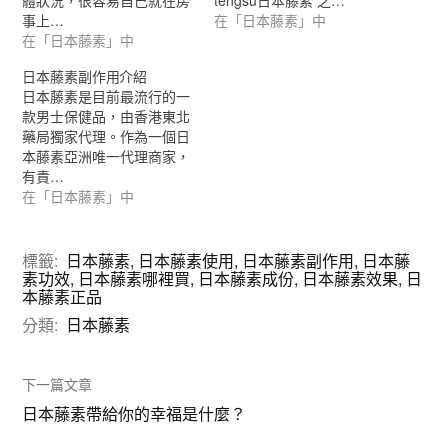
體狀況，很容易自己就在房
tengsu日本藤素 之…
事上…
在「日本藤素」中
在「日本藤素」中
日本藤素副作用介紹
日本藤素是目前最流行的一
款男士保健品，由香港東北
藥局獨家代理。作為一個日
本藤素亞洲唯一代理商家，
有責…
在「日本藤素」中
標籤:
日本藤素
,
日本藤素使用
,
日本藤素副作用
,
日本藤
素功效
,
日本藤素哪裡買
,
日本藤素成份
,
日本藤素效果
,
日
本藤素正品
分類:
日本藤素
下一篇文章
日本藤素帶給你的幸福是什麼？