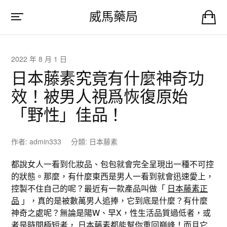
威馬藥局
2022 年 8 月 1 日
日本藤素究竟有什麼神奇功
效！被男人視爲恢復原始
「野性」佳品！
作者:
admin333
分類:
日本藤素
都說女人一看到化妝品、包包就會完全呈現出一種不可控
的狀態。那麼，有什麼東西是男人一看到就會迅速愛上，
控製不住自己的呢？最近有一款產品叫做「
日本藤素正
品
」，真的是被數萬男人追捧，它到底是什麼？有什麼
神奇之處呢？無論是陽W、早X，性生活品質過低者，或
者是時間極短者，
日本藤素
都能幫你重回巔峰！而且它