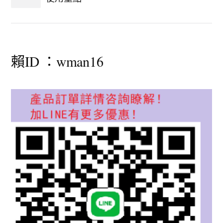
賴ID ：wman16