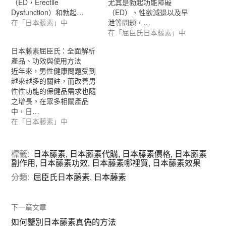
（ED，Erectile
尤其是勃起功能障礙
Dysfunction）和勃起…
（ED）、性欲減退以及早
在「日本藤素」中
泄等問題，…
在「屈臣氏日本藤素」中
日本藤素屈臣氏：全面解析
產品、功效與使用方法
近年來，男性健康問題受到
越來越多的關註，而改善男
性性功能的保健品需求也隨
之增長。在眾多相關產品
中，日…
在「日本藤素」中
標籤:
日本藤素
,
日本藤素代購
,
日本藤素價格
,
日本藤素
副作用
,
日本藤素功效
,
日本藤素哪裡買
,
日本藤素效果
分類:
屈臣氏日本藤素
,
日本藤素
下一篇文章
如何鑒別日本藤素真偽的方法