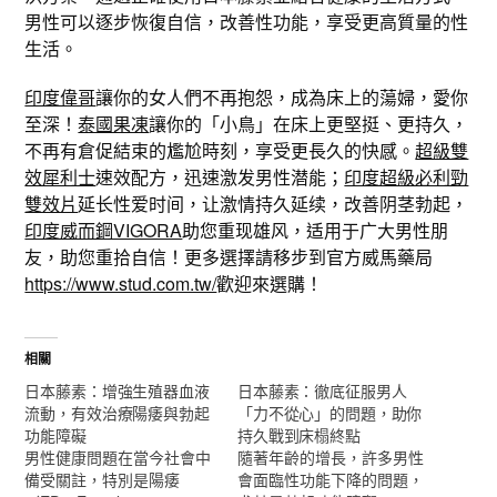
男性可以逐步恢復自信，改善性功能，享受更高質量的性
生活。
印度偉哥
讓你的女人們不再抱怨，成為床上的蕩婦，愛你
至深！
泰國果凍
讓你的「小鳥」在床上更堅挺、更持久，
不再有倉促結束的尷尬時刻，享受更長久的快感。
超級雙
效犀利士
速效配方，迅速激发男性潜能；
印度超級必利勁
雙效片
延长性爱时间，让激情持久延续，改善阴茎勃起，
印度威而鋼VIGORA
助您重现雄风，适用于广大男性朋
友，助您重拾自信！更多選擇請移步到官方威馬藥局
https://www.stud.com.tw/
歡迎來選購！
相關
日本藤素：增強生殖器血液
日本藤素：徹底征服男人
流動，有效治療陽痿與勃起
「力不從心」的問題，助你
功能障礙
持久戰到床榻終點
男性健康問題在當今社會中
隨著年齡的增長，許多男性
備受關註，特別是陽痿
會面臨性功能下降的問題，