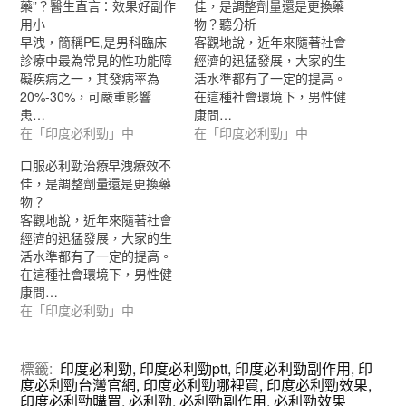
藥”？醫生直言：效果好副作
佳，是調整劑量還是更換藥
用小
物？聽分析
早洩，簡稱PE,是男科臨床
客觀地說，近年來隨著社會
診療中最為常見的性功能障
經濟的迅猛發展，大家的生
礙疾病之一，其發病率為
活水準都有了一定的提高。
20%-30%，可嚴重影響
在這種社會環境下，男性健
患…
康問…
在「印度必利勁」中
在「印度必利勁」中
口服必利勁治療早洩療效不
佳，是調整劑量還是更換藥
物？
客觀地說，近年來隨著社會
經濟的迅猛發展，大家的生
活水準都有了一定的提高。
在這種社會環境下，男性健
康問…
在「印度必利勁」中
標籤:
印度必利勁
,
印度必利勁ptt
,
印度必利勁副作用
,
印
度必利勁台灣官網
,
印度必利勁哪裡買
,
印度必利勁效果
,
印度必利勁購買
,
必利勁
,
必利勁副作用
,
必利勁效果