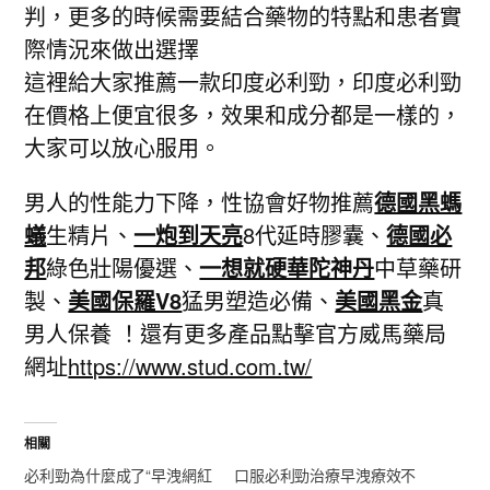
判，更多的時候需要結合藥物的特點和患者實
際情況來做出選擇
這裡給大家推薦一款印度必利勁，印度必利勁
在價格上便宜很多，效果和成分都是一樣的，
大家可以放心服用。
男人的性能力下降，性協會好物推薦
德國黑螞
蟻
生精片、
一炮到天亮
8代延時膠囊、
德國必
邦
綠色壯陽優選、
一想就硬華陀神丹
中草藥研
製、
美國保羅V8
猛男塑造必備、
美國黑金
真
男人保養 ！還有更多產品點擊官方威馬藥局
網址
https://www.stud.com.tw/
相關
必利勁為什麼成了“早洩網紅
口服必利勁治療早洩療效不