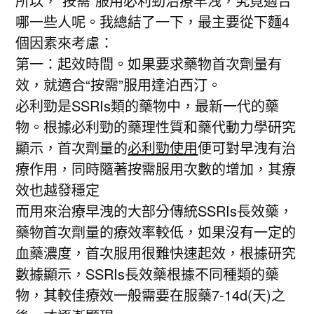
所以，“按需”服用必利勁治療早洩，究竟適合
哪一些人呢。我總結了一下，最主要從下麵4
個因素來考慮：
第一：起效時間。如果要求藥物首次劑量有
效，就適合“按需”服用達泊西汀。
必利勁是SSRIs類的藥物中，最新一代的藥
物。根據必利勁的藥理性質和藥代動力學研究
顯示，首次劑量的
必利勁使用
便可對早洩有治
療作用，同時隨著按需服用次數的增加，其療
效也越發穩定
而用來治療早洩的大部分傳統SSRIs長效藥，
藥物首次劑量的療效率較低，如果沒有一定的
血藥濃度，首次服用很難快速起效，根據研究
數據顯示，SSRIs長效藥根據不同種類的藥
物，其較佳療效一般需要在服藥7-14d(天)之