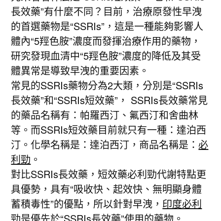
長效藥”有什麼不同？目前，治療原發性早洩
的首選藥物是“SSRIs”，這是一種能夠影響人
體內“5羥色胺”濃度而發揮治療作用的藥物，
研究發現血清中“5羥色胺”濃度的降低及其受
體異常是導致早洩的重要因素。
常見的SSRIs藥物分為2大類，分別是“SSRIs
長效藥”和“SSRIs短效藥”， SSRIs長效藥常見
的藥品名稱有：帕羅西汀、氟西汀和舍曲林
等。而SSRIs短效藥目前就只有一種：達泊西
汀。化學名稱是：達泊西汀，商品名稱是：
必
利勁
。
對比SSRIs長效藥，短效藥必利勁代謝特點更
具優勢，具有“吸收快、起效快、無明顯身體
蓄積毒性”的優點，所以針對早洩，
印度必利
勁
是優先於“SSRIs長效藥”使用的藥物。