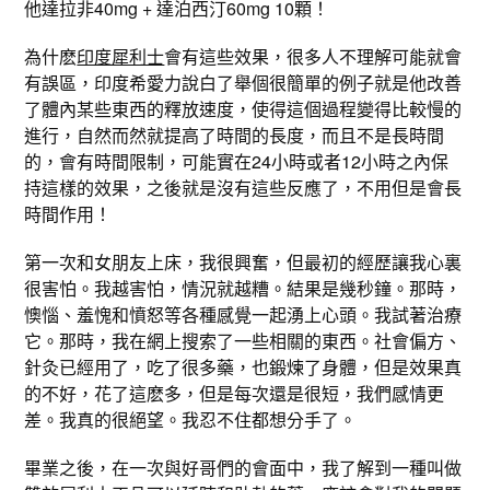
他達拉非40mg + 達泊西汀60mg 10顆！
為什麽
印度犀利士
會有這些效果，很多人不理解可能就會
有誤區，印度希愛力說白了舉個很簡單的例子就是他改善
了體內某些東西的釋放速度，使得這個過程變得比較慢的
進行，自然而然就提高了時間的長度，而且不是長時間
的，會有時間限制，可能實在24小時或者12小時之內保
持這樣的效果，之後就是沒有這些反應了，不用但是會長
時間作用！
第一次和女朋友上床，我很興奮，但最初的經歷讓我心裏
很害怕。我越害怕，情況就越糟。結果是幾秒鐘。那時，
懊惱、羞愧和憤怒等各種感覺一起湧上心頭。我試著治療
它。那時，我在網上搜索了一些相關的東西。社會偏方、
針灸已經用了，吃了很多藥，也鍛煉了身體，但是效果真
的不好，花了這麽多，但是每次還是很短，我們感情更
差。我真的很絕望。我忍不住都想分手了。
畢業之後，在一次與好哥們的會面中，我了解到一種叫做