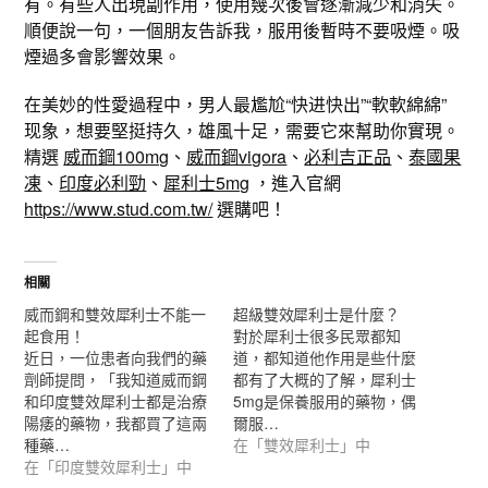
有。有些人出現副作用，使用幾次後會逐漸減少和消失。
順便說一句，一個朋友告訴我，服用後暫時不要吸煙。吸
煙過多會影響效果。
在美妙的性愛過程中，男人最尷尬“快进快出”“軟軟綿綿”
现象，想要堅挺持久，雄風十足，需要它來幫助你實現。
精選
威而鋼100mg
、
威而鋼vigora
、
必利吉正品
、
泰國果
凍
、
印度必利勁
、
犀利士5mg
，進入官網
https://www.stud.com.tw/
選購吧！
相關
威而鋼和雙效犀利士不能一
超級雙效犀利士是什麼？
起食用！
對於犀利士很多民眾都知
近日，一位患者向我們的藥
道，都知道他作用是些什麼
劑師提問，「我知道威而鋼
都有了大概的了解，犀利士
和印度雙效犀利士都是治療
5mg是保養服用的藥物，偶
陽痿的藥物，我都買了這兩
爾服…
種藥…
在「雙效犀利士」中
在「印度雙效犀利士」中