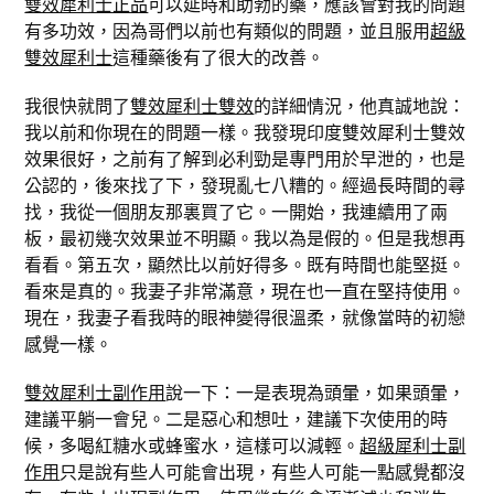
雙效犀利士正品
可以延時和助勃的藥，應該會對我的問題
有多功效，因為哥們以前也有類似的問題，並且服用
超級
雙效犀利士
這種藥後有了很大的改善。
我很快就問了
雙效犀利士雙效
的詳細情況，他真誠地說：
我以前和你現在的問題一樣。我發現印度雙效犀利士雙效
效果很好，之前有了解到必利勁是專門用於早泄的，也是
公認的，後來找了下，發現亂七八糟的。經過長時間的尋
找，我從一個朋友那裏買了它。一開始，我連續用了兩
板，最初幾次效果並不明顯。我以為是假的。但是我想再
看看。第五次，顯然比以前好得多。既有時間也能堅挺。
看來是真的。我妻子非常滿意，現在也一直在堅持使用。
現在，我妻子看我時的眼神變得很溫柔，就像當時的初戀
感覺一樣。
雙效犀利士副作用
說一下：一是表現為頭暈，如果頭暈，
建議平躺一會兒。二是惡心和想吐，建議下次使用的時
候，多喝紅糖水或蜂蜜水，這樣可以減輕。
超級犀利士副
作用
只是說有些人可能會出現，有些人可能一點感覺都沒