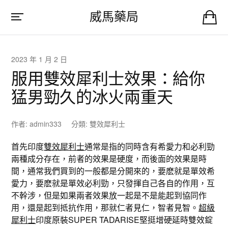
威馬藥局
2023 年 1 月 2 日
服用雙效犀利士效果：給你
猛男勁久的冰火兩重天
作者:
admin333
分類:
雙效犀利士
首先印度
雙效犀利士
通常是指的同時含有希愛力和必利勁
兩種成分存在，前者的效果是硬度，而後面的效果是時
間，通常我們買到的一般都是分開來的，要麽就是單效希
愛力，要麽就是單效必利勁，只發揮自己各自的作用，互
不幹涉，但是如果兩者效果放一起是不是能起到協同作
用，還是起到抵抗作用，那就仁者見仁，智者見智。
超級
犀利士
印度原裝SUPER TADARISE堅挺增硬延時雙效錠