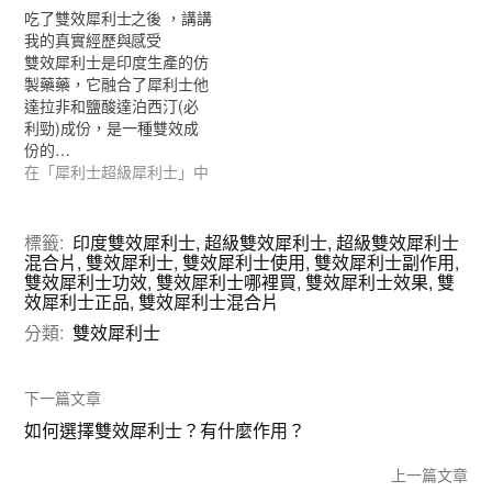
吃了雙效犀利士之後 ，講講
我的真實經歷與感受
雙效犀利士是印度生產的仿
製藥藥，它融合了犀利士他
達拉非和鹽酸達泊西汀(必
利勁)成份，是一種雙效成
份的…
在「犀利士超級犀利士」中
標籤:
印度雙效犀利士
,
超級雙效犀利士
,
超級雙效犀利士
混合片
,
雙效犀利士
,
雙效犀利士使用
,
雙效犀利士副作用
,
雙效犀利士功效
,
雙效犀利士哪裡買
,
雙效犀利士效果
,
雙
效犀利士正品
,
雙效犀利士混合片
分類:
雙效犀利士
下一篇文章
如何選擇雙效犀利士？有什麼作用？
上一篇文章