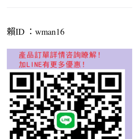
賴ID ：wman16