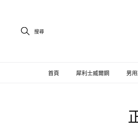
搜
尋
關
鍵
字
:
首頁
犀利士威爾鋼
男用