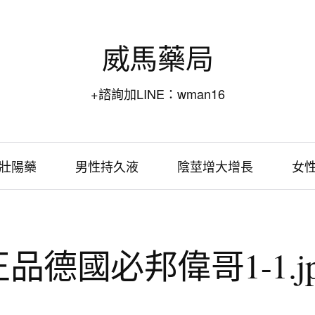
威馬藥局
+諮詢加LINE：wman16
壯陽藥
男性持久液
陰莖增大增長
女
正品德國必邦偉哥1-1.jp