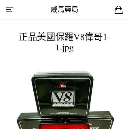
威馬藥局
正品美國保羅V8偉哥1-
1.jpg