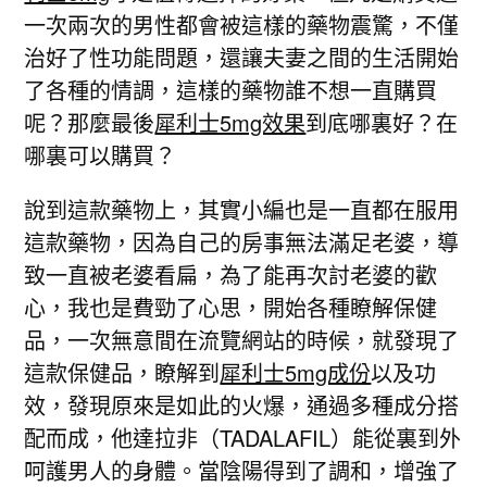
一次兩次的男性都會被這樣的藥物震驚，不僅
治好了性功能問題，還讓夫妻之間的生活開始
了各種的情調，這樣的藥物誰不想一直購買
呢？那麼最後
犀利士5mg效果
到底哪裏好？在
哪裏可以購買？
說到這款藥物上，其實小編也是一直都在服用
這款藥物，因為自己的房事無法滿足老婆，導
致一直被老婆看扁，為了能再次討老婆的歡
心，我也是費勁了心思，開始各種瞭解保健
品，一次無意間在流覽網站的時候，就發現了
這款保健品，瞭解到
犀利士5mg成份
以及功
效，發現原來是如此的火爆，通過多種成分搭
配而成，他達拉非（TADALAFIL）能從裏到外
呵護男人的身體。當陰陽得到了調和，增強了