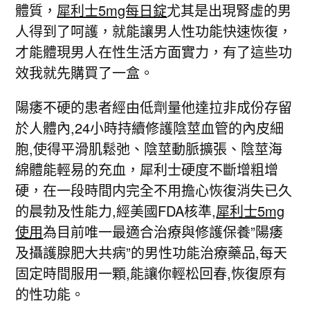
體質，
犀利士5mg每日錠
尤其是出現腎虛的男
人得到了呵護，就能讓男人性功能快速恢復，
才能體現男人在性生活方面實力，有了這些功
效我就先購買了一盒。
陽痿不硬的患者經由低劑量他達拉非成份存留
於人體內,24小時持續修護陰莖血管的內皮細
胞,使得平滑肌鬆弛、陰莖動脈擴張、陰莖海
綿體能輕易的充血，犀利士硬度不斷增粗增
硬，在一段時間内完全不用擔心恢復消失已久
的晨勃及性能力,經美國FDA核準,
犀利士5mg
使用
為目前唯一最適合治療與修護保養”陽痿
及攝護腺肥大共病”的男性功能治療藥品,每天
固定時間服用一顆,能讓你輕松回春,恢復原有
的性功能。