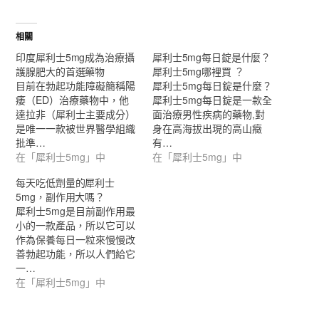
相關
印度犀利士5mg成為治療攝
犀利士5mg每日錠是什麼？
護腺肥大的首選藥物
犀利士5mg哪裡買 ？
目前在勃起功能障礙簡稱陽
犀利士5mg每日錠是什麼？
痿（ED）治療藥物中，他
犀利士5mg每日錠是一款全
達拉非（犀利士主要成分）
面治療男性疾病的藥物,對
是唯一一款被世界醫學組織
身在高海拔出現的高山癥
批準…
有…
在「犀利士5mg」中
在「犀利士5mg」中
每天吃低劑量的犀利士
5mg，副作用大嗎？
犀利士5mg是目前副作用最
小的一款產品，所以它可以
作為保養每日一粒來慢慢改
善勃起功能，所以人們給它
一…
在「犀利士5mg」中