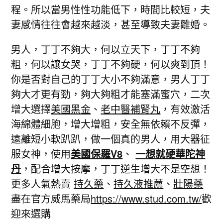
程。所以當男性性功能低下，時間比較短，夫
妻感情往往會越來越淡，甚至導致夫妻離婚。
男人，丁丁不夠大，何以立天下，丁丁不夠
粗，何以讓女哭，丁丁不夠硬，何以爽到頂！
你是否對自己的丁丁大小不夠滿意，男人丁丁
夠大才更有勁，夠大夠粗才能塞滿蜜穴，二次
增大選擇
美國黑金
、
老中醫補腎丸
，有效激活
海綿體細胞，增大增粗，安全無依賴不反彈，
遠離短小軟趴趴，做一個真的男人，用大器征
服女神，使用
美國保羅V8
、
一想就硬華陀神
丹
，配合增大按摩，丁丁逆生增大不是空想！
更多人氣熱賣
持久藥
、
持久液推薦
、
壯陽藥
盡在官方威馬藥局
https://www.stud.com.tw/
歡
迎來選購