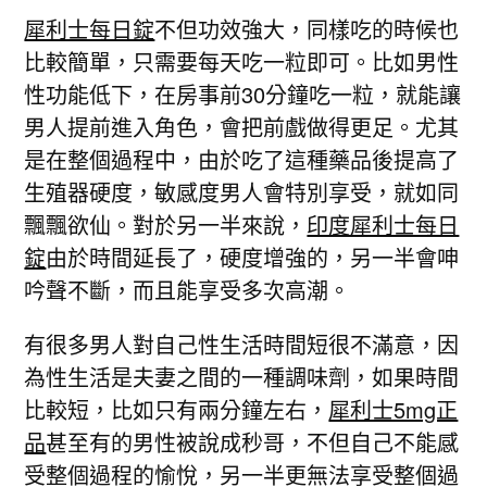
犀利士每日錠
不但功效強大，同樣吃的時候也
比較簡單，只需要每天吃一粒即可。比如男性
性功能低下，在房事前30分鐘吃一粒，就能讓
男人提前進入角色，會把前戲做得更足。尤其
是在整個過程中，由於吃了這種藥品後提高了
生殖器硬度，敏感度男人會特別享受，就如同
飄飄欲仙。對於另一半來說，
印度犀利士每日
錠
由於時間延長了，硬度增強的，另一半會呻
吟聲不斷，而且能享受多次高潮。
有很多男人對自己性生活時間短很不滿意，因
為性生活是夫妻之間的一種調味劑，如果時間
比較短，比如只有兩分鐘左右，
犀利士5mg正
品
甚至有的男性被說成秒哥，不但自己不能感
受整個過程的愉悅，另一半更無法享受整個過