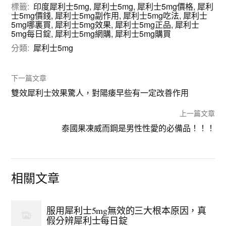
標籤:
印度犀利士5mg
,
犀利士5mg
,
犀利士5mg價格
,
犀利
士5mg價錢
,
犀利士5mg副作用
,
犀利士5mg吃法
,
犀利士
5mg哪裏買
,
犀利士5mg效果
,
犀利士5mg正品
,
犀利士
5mg每日錠
,
犀利士5mg網購
,
犀利士5mg購買
分類:
犀利士5mg
下一篇文章
雙效犀利士效果驚人，對陽痿早些有一定改善作用
上一篇文章
泰國果凍威而鋼是男性性愛的必備品！！！
相關文章
服用犀利士5mg無效的三大根本原因，真
假分辨犀利士每日錠