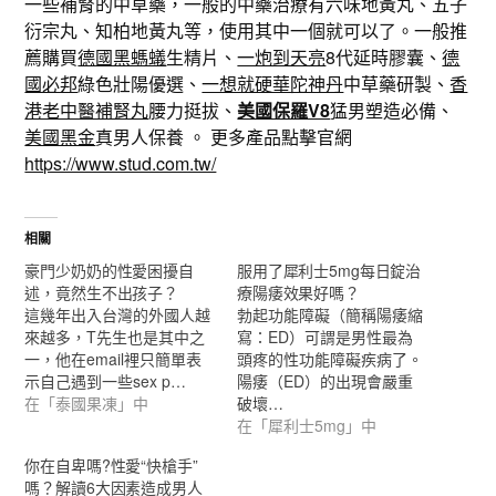
一些補腎的中草藥，一般的中藥治療有六味地黃丸、五子
衍宗丸、知柏地黃丸等，使用其中一個就可以了。一般推
薦購買
德國黑螞蟻
生精片、
一炮到天亮
8代延時膠囊、
德
國必邦
綠色壯陽優選、
一想就硬華陀神丹
中草藥研製、
香
港老中醫補腎丸
腰力挺拔、
美國保羅V8
猛男塑造必備、
美國黑金
真男人保養 。 更多產品點擊官網
https://www.stud.com.tw/
相關
豪門少奶奶的性愛困擾自
服用了犀利士5mg每日錠治
述，竟然生不出孩子？
療陽痿效果好嗎？
這幾年出入台灣的外國人越
勃起功能障礙（簡稱陽痿縮
來越多，T先生也是其中之
寫：ED）可謂是男性最為
一，他在email裡只簡單表
頭疼的性功能障礙疾病了。
示自己遇到一些sex p…
陽痿（ED）的出現會嚴重
在「泰國果凍」中
破壞…
在「犀利士5mg」中
你在自卑嗎?性愛“快槍手”
嗎？解讀6大因素造成男人