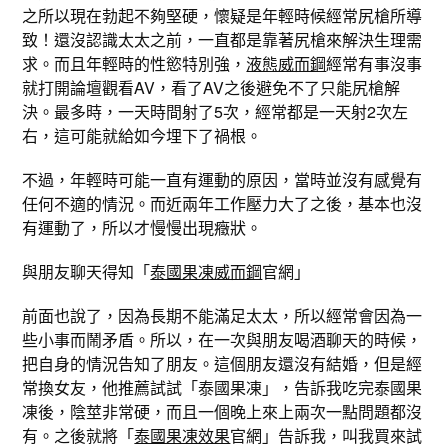
之所以現在勃起不夠堅硬，懷疑是年輕時候經常尻槍所導
致！還沒認識太太之前，一直都是靠著尻槍來解決生理需
求。而且年輕時的性慾特別強，
液態威而鋼
經常有事沒事
就打開論壇觀看AV，看了AV之後避免不了只能尻槍解
決。最多時，一天時間射了5次，經常都是一天射2次左
右，這可能就給如今埋下了禍根。
不過，年輕時可能一直有運動的原因，當時並沒有感覺有
任何不適的情況。而近兩年工作壓力大了之後，基本也沒
有運動了，所以才慢慢出現癥狀。
與朋友聊天得知「
泰國果凍威而鋼
官網」
前面也說了，因為長期不能滿足太太，所以經常會因為一
些小事而鬧矛盾。所以，在一次與朋友喝酒聊天的時候，
把自身的情況告知了朋友。這個朋友還沒有結婚，但是經
常換女友，他推薦試試「泰國果凍」，告訴我吃完泰國果
凍後，陰莖非常硬，而且一個晚上來上兩次一點問題都沒
有。之後就將「
泰國果凍效果
官網」告訴我，叫我買來試