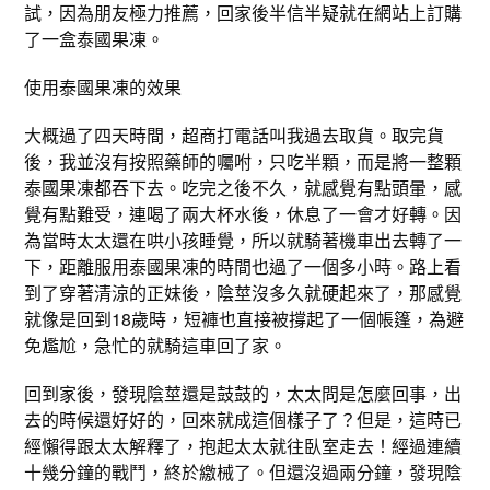
試，因為朋友極力推薦，回家後半信半疑就在網站上訂購
了一盒泰國果凍。
使用泰國果凍的效果
大概過了四天時間，超商打電話叫我過去取貨。取完貨
後，我並沒有按照藥師的囑咐，只吃半顆，而是將一整顆
泰國果凍都吞下去。吃完之後不久，就感覺有點頭暈，感
覺有點難受，連喝了兩大杯水後，休息了一會才好轉。因
為當時太太還在哄小孩睡覺，所以就騎著機車出去轉了一
下，距離服用泰國果凍的時間也過了一個多小時。路上看
到了穿著清涼的正妹後，陰莖沒多久就硬起來了，那感覺
就像是回到18歲時，短褲也直接被撐起了一個帳篷，為避
免尷尬，急忙的就騎這車回了家。
回到家後，發現陰莖還是鼓鼓的，太太問是怎麼回事，出
去的時候還好好的，回來就成這個樣子了？但是，這時已
經懶得跟太太解釋了，抱起太太就往臥室走去！經過連續
十幾分鐘的戰鬥，終於繳械了。但還沒過兩分鐘，發現陰