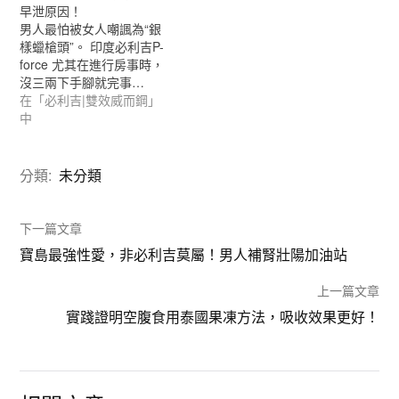
早泄原因！
男人最怕被女人嘲諷為“銀
樣蠟槍頭”。 印度必利吉P-
force 尤其在進行房事時，
沒三兩下手腳就完事…
在「必利吉|雙效威而鋼」
中
分類:
未分類
下一篇文章
寶島最強性愛，非必利吉莫屬！男人補腎壯陽加油站
上一篇文章
實踐證明空腹食用泰國果凍方法，吸收效果更好！