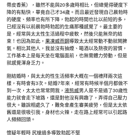
帶皮香蕉），雖然不能與20多歲時相比，但總覺得硬度下
降的有點快，畢竟自己才34歲。而且最近發現自己晨勃時
的硬度、頻率也有所下降，勃起的時間也比以前短的多，
已經沒有以前晨勃時勃起的生痛那種感覺了。最主要的
是，經常與太太性生活過程中疲軟，然後只能無奈的結
束！也因為如此，
果凍威而鋼
導致太太經常動不動就鬧脾
氣。相比其他人，我並沒有抽煙、喝酒以及熬夜的習慣，
工作基本上是每天坐在電腦面前，也無需體力勞動，但是
就感覺渾身乏力。
剛結婚時，與太太的性生活頻率大概在一個禮拜兩次這
樣，有時會有3次。結婚7年來，經常有時候半個月都做不
到一次，太太也常常問我，
液態威
男人是不是過了30歲性
能力就會走下坡路，還是對他沒有興趣了，弄得自己壓力
很大。雖說相處久了，難免會產生審美疲勞，但是太太依
舊還是很吸引我，身材也火辣，走在路上經常可以引起路
人頻頻回頭。
懷疑年輕時 尻槍過多導致勃起不堅