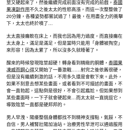
莖又硬起來了，然後繼續完成前面沒有完成的前戲，
泰國
果凍副作用
不久之後太太的性慾高漲，而這一次整整做了
20分鐘，各種姿勢都嘗試過了！最後，在用盡全力的衝擊
下，太太也終於噴了…
太太直接癱軟在床上，而我也因為用力過度，而直接癱在
太太身上，滿足是滿足，但是當時只能用「身體被掏空」
來形容！因為太累了，所以沒多久就睡著了。
醒來的時候發現陰莖超硬！轉身看到精緻的胴體，
泰國果
凍威而鋼心得
又開始了一番激戰……射完之後依舊很硬，
但是沒有繼續刺激的話，不用多久還是會軟下來。此外，
如果不刻意去想某些畫面，或者看到不可描述的畫面，不
會一直勃起，這點倒是很好，不會引起尷尬。但如果想到
某些畫面時，一下子就會硬起來…而太太就一直挑逗它，
導致陰莖一直都是硬邦邦的。
男人早洩、陽痿整個身體都找不到精神支撐點，氣餒，不
自信，男人補腎壯陽加油站。治療男性早泄可以通過服用