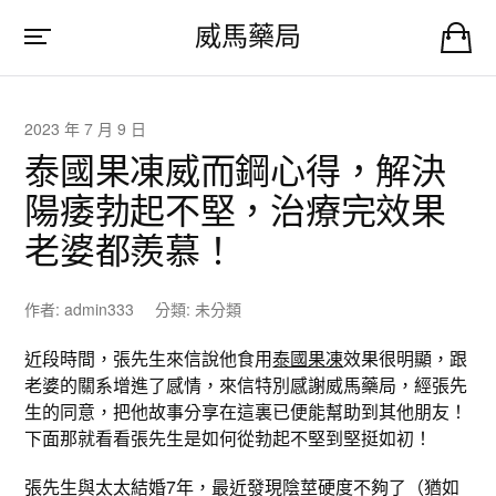
威馬藥局
2023 年 7 月 9 日
泰國果凍威而鋼心得，解決
陽痿勃起不堅，治療完效果
老婆都羨慕！
作者:
admin333
分類:
未分類
近段時間，張先生來信說他食用
泰國果凍
效果很明顯，跟
老婆的關系增進了感情，來信特別感謝威馬藥局，經張先
生的同意，把他故事分享在這裏已便能幫助到其他朋友！
下面那就看看張先生是如何從勃起不堅到堅挺如初！
張先生與太太結婚7年，最近發現陰莖硬度不夠了（猶如