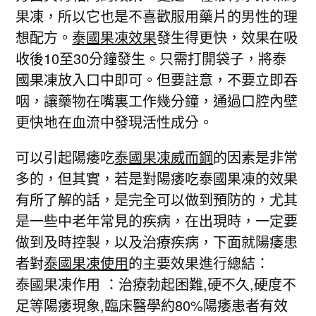
果凍，所以它也是不喜歡服用藥片的男性的理
想配方。
泰國果凍效果
發生得更快，效果在吸
收後10至30分鐘發生。只需打開袋子，將泰
國果凍放入口中即可。但要註意，不要立即吞
咽，讓藥物在嘴裏工作幾分鐘，通過口腔內壁
更快地在血流中發現活性成分。
可以引起陽痿吃
泰國果凍威而鋼
的因素是非常
多的，但其實，若是對陽痿吃泰國果凍的效果
有所了解的話，是完全可以做到預防的，尤其
是一些中老年常見的疾病，在出現時，一定要
做到及時控製，以及治療疾病，下面就陽痿患
者對
泰國果凍使用
的主要效果進行總結：
泰國果凍作用 ：治療勃起困難,硬不久,硬度不
足等陽痿現象,臨床醫學約80%陽痿患者有效