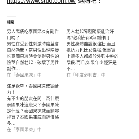
https://www.stud.com.tw/
選購吧！
相關
男人陽痿吃泰國果凍有副作
男人勃起障礙陽痿能治好
用嗎？
嗎?必利吉ppt無副作用
男性在受到性刺激時陰莖會
男性身體雖說很強壯,而且
自然勃起，當男性出現陽痿
抵抗力也比女性強,但事實
吃泰國果凍時會使得男性的
上很多人都處於外強中幹的
陰莖自然勃起，破壞了男性
階段.而且,如果年少輕狂是
副作…
不…
在「泰國果凍」中
在「印度必利吉」中
滿足欲望，泰國果凍確實給
力！
有不少的朋友在問，爲什麽
泰國果凍這麽火？泰國果凍
是什麼？泰國果凍威而鋼哪
裡買？泰國果凍威而鋼價格
多…
在「泰國果凍」中