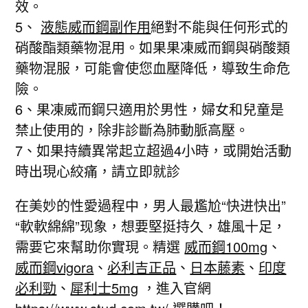
效。
5、
液態威而鋼副作用
絕對不能與任何形式的
硝酸酯類藥物混用。如果果凍威而鋼與硝酸類
藥物混服，可能會使您血壓降低，導致生命危
險。
6、果凍威而鋼只適用於男性，婦女和兒童是
禁止使用的，除非診斷為肺動脈高壓。
7、如果持續異常起立超過4小時，或開始活動
時出現心絞痛，請立即就診
在美妙的性愛過程中，男人最尷尬“快进快出”
“軟軟綿綿”现象，想要堅挺持久，雄風十足，
需要它來幫助你實現。精選
威而鋼100mg
、
威而鋼vigora
、
必利吉正品
、
日本藤素
、
印度
必利勁
、
犀利士5mg
，進入官網