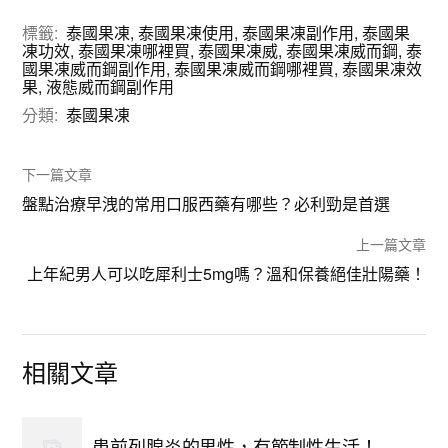
標籤:
泰國果凍
,
泰國果凍使用
,
泰國果凍副作用
,
泰國果
凍功效
,
泰國果凍哪裡買
,
泰國果凍威
,
泰國果凍威而鋼
,
泰
國果凍威而鋼副作用
,
泰國果凍威而鋼哪裡買
,
泰國果凍效
果
,
液態威而鋼副作用
分類:
泰國果凍
下一篇文章
盤點治療早洩的常用口服西藥有哪些？必利勁是首選
上一篇文章
上年紀男人可以吃犀利士5mg嗎？溫和保養絕佳壯陽藥！
相關文章
患前列腺炎的男性，有節制性生活！