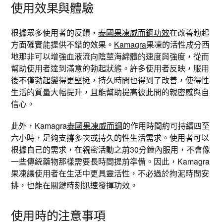
使用效果與體驗
根據眾多使用者的反饋，
泰國果凍威而鋼功效
在改善勃起
方面確實能提供不錯的效果。
Kamagra
果凍的活性成分西
地那非可以增強血液流向陰莖海綿體的速度與強度，從而
幫助使用者達到滿意的勃起狀態。許多使用者反映，服用
後不僅勃起變得更堅挺，持久時間也得到了改善，使得性
生活的質量大幅提升，且能幫助提高彼此間的親密感與自
信心。
此外，Kamagra
泰國果凍威而鋼
的作用時間約可持續四至
六小時，足夠支撐多次或持久的性生活需求。使用者可以
根據自己的需求，在親密活動之前30分鐘內服用，不會像
一些傳統藥物那樣需要長時間提前準備。因此，Kamagra
果凍讓使用者在生活中更具靈活性，不必過於拘泥時間安
排，也能在關鍵時刻迅速發揮功效。
使用時的注意事項