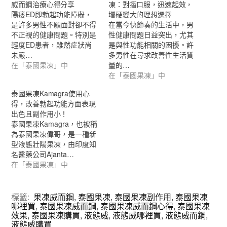
威而鋼治療心得分享
凍：對摺口服，迅速起效，
陽痿ED即勃起功能障礙，
增硬變大的理想選擇
是許多男性不願面對卻不得
在當今快節奏的生活中，男
不正視的健康問題。特別是
性健康問題日益突出，尤其
輕度ED患者，雖然症狀尚
是與性功能相關的困擾。許
未嚴…
多男性在尋求改善性生活質
在「泰國果凍」中
量的…
在「泰國果凍」中
泰國果凍Kamagra使用心
得，改善勃起功能方面表現
出色且副作用小！
泰國果凍Kamagra，也被稱
為泰國果凍偉哥，是一種新
型液態壯陽果凍，由印度知
名醫藥公司Ajanta…
在「泰國果凍」中
標籤:
果凍威而鋼
,
泰國果凍
,
泰國果凍副作用
,
泰國果凍
哪裡買
,
泰國果凍威而鋼
,
泰國果凍威而鋼心得
,
泰國果凍
效果
,
泰國果凍購買
,
液態威
,
液態威哪裡買
,
液態威而鋼
,
液態威購買