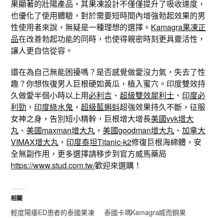
果顯著的壯陽產品，其果凍設計不僅僅提升了吸收速度，
也優化了使用體驗，對於需要短時間內增強勃起效果的男
性使用者來說，無疑是一種理想的選擇。
Kamagra果凍正
品
在改善勃起功能的同時，也使得親密時刻更具靈活性，
讓人更自信從容。
還在為自己無能困擾嗎？是否感覺做愛沒力氣，失去了性
趣？你想恢復男人巨根硬如黃瓜，植入蜜穴。印度雙效持
久做愛半個小時以上用
必利吉
、
超級雙效犀利士
、
印度必
利勁
，
印度綠水鬼
，
超級藍蝌蚪
超強效果持久不斷，征服
女神之身，告別短小精幹，巨根增大增長
美國vvk增大
丸
、
美國maxman增大丸
，
美國goodman增大丸
、
加拿大
VIMAX增大丸
，
印度泰坦Titanic-k2
修復巨根海綿體，安
全無副作用，更多選擇請移步到官方威馬藥局
https://www.stud.com.tw/
歡迎來選購！
相關
輕度陽痿ED患者的泰國果凍
泰國卡瑪Kamagra威而鋼果