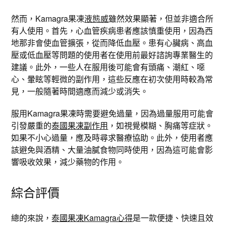
然而，Kamagra果凍
液態威
雖然效果顯著，但並非適合所
有人使用。首先，心血管疾病患者應該慎重使用，因為西
地那非會使血管擴張，從而降低血壓。患有心臟病、高血
壓或低血壓等問題的使用者在使用前最好諮詢專業醫生的
建議。此外，一些人在服用後可能會有頭痛、潮紅、噁
心、暈眩等輕微的副作用，這些反應在初次使用時較為常
見，一般隨著時間適應而減少或消失。
服用Kamagra果凍時需要避免過量，因為過量服用可能會
引發嚴重的
泰國果凍副作用
，如視覺模糊、胸痛等症狀。
如果不小心過量，應及時尋求醫療協助。此外，使用者應
該避免與酒精、大量油膩食物同時使用，因為這可能會影
響吸收效果，減少藥物的作用。
綜合評價
總的來說，
泰國果凍Kamagra心得
是一款便捷、快速且效