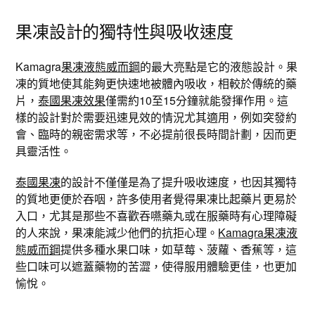
果凍設計的獨特性與吸收速度
Kamagra
果凍液態威而鋼
的最大亮點是它的液態設計。果
凍的質地使其能夠更快速地被體內吸收，相較於傳統的藥
片，
泰國果凍效果
僅需約10至15分鐘就能發揮作用。這
樣的設計對於需要迅速見效的情況尤其適用，例如突發約
會、臨時的親密需求等，不必提前很長時間計劃，因而更
具靈活性。
泰國果凍
的設計不僅僅是為了提升吸收速度，也因其獨特
的質地更便於吞咽，許多使用者覺得果凍比起藥片更易於
入口，尤其是那些不喜歡吞嚥藥丸或在服藥時有心理障礙
的人來說，果凍能減少他們的抗拒心理。
Kamagra果凍液
態威而鋼
提供多種水果口味，如草莓、菠蘿、香蕉等，這
些口味可以遮蓋藥物的苦澀，使得服用體驗更佳，也更加
愉悅。