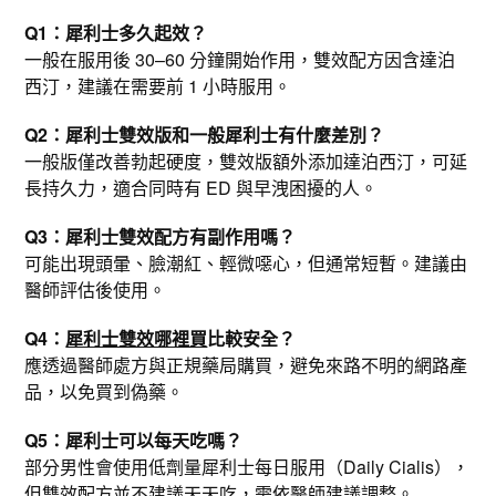
Q1：犀利士多久起效？
一般在服用後 30–60 分鐘開始作用，雙效配方因含達泊
西汀，建議在需要前 1 小時服用。
Q2：犀利士雙效版和一般犀利士有什麼差別？
一般版僅改善勃起硬度，雙效版額外添加達泊西汀，可延
長持久力，適合同時有 ED 與早洩困擾的人。
Q3：犀利士雙效配方有副作用嗎？
可能出現頭暈、臉潮紅、輕微噁心，但通常短暫。建議由
醫師評估後使用。
Q4：
犀利士雙效哪裡買
比較安全？
應透過醫師處方與正規藥局購買，避免來路不明的網路產
品，以免買到偽藥。
Q5：犀利士可以每天吃嗎？
部分男性會使用低劑量犀利士每日服用（Daily Cialis），
但雙效配方並不建議天天吃，需依醫師建議調整。