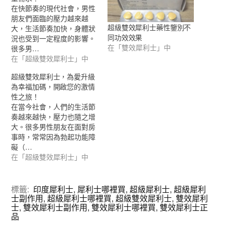
在快節奏的現代社會，男性
朋友們面臨的壓力越來越
超級雙效犀利士藥性鑒別不
大，生活節奏加快，身體狀
同功效效果
況也受到一定程度的影響。
在「雙效犀利士」中
很多男…
在「超級雙效犀利士」中
超級雙效犀利士，為愛升級
為幸福加碼，開啟您的激情
性之旅！
在當今社會，人們的生活節
奏越來越快，壓力也隨之增
大。很多男性朋友在面對房
事時，常常因為勃起功能障
礙（…
在「超級雙效犀利士」中
標籤:
印度犀利士
,
犀利士哪裡買
,
超級犀利士
,
超級犀利
士副作用
,
超級犀利士哪裡買
,
超級雙效犀利士
,
雙效犀利
士
,
雙效犀利士副作用
,
雙效犀利士哪裡買
,
雙效犀利士正
品