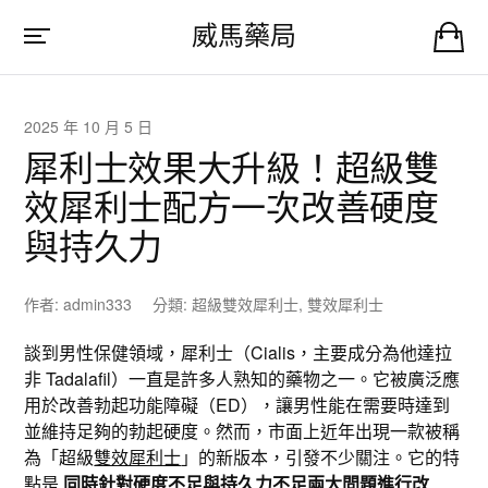
威馬藥局
2025 年 10 月 5 日
犀利士效果大升級！超級雙
效犀利士配方一次改善硬度
與持久力
作者:
admin333
分類:
超級雙效犀利士
,
雙效犀利士
談到男性保健領域，犀利士（Cialis，主要成分為他達拉
非 Tadalafil）一直是許多人熟知的藥物之一。它被廣泛應
用於改善勃起功能障礙（ED），讓男性能在需要時達到
並維持足夠的勃起硬度。然而，市面上近年出現一款被稱
為「超級
雙效犀利士
」的新版本，引發不少關注。它的特
點是
同時針對硬度不足與持久力不足兩大問題進行改