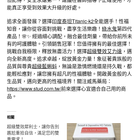
能真正享受到效果大升級的好處。
追求全面發展？選擇
印度泰坦Titanic-k2
全能選手！性福
知音，讓你從容面對挑戰，盡享生活樂趣！
綠水鬼
第四代
產品！🌸✨ 經過細心調配，融合最佳劑量，帶給你前所未
有的呵護體驗。引領銷售冠軍！您值得擁有的最佳選擇！
挑戰自我極限，釋放無盡活力！選擇
超級雙效艾力達
，邁
向全新高度。追求卓越，綻放黃金力量！象征著貴族般的
品質與尊貴
超級藍蝌蚪
，無論是激情燃燒還是持久戰，都
能輕松應對，讓您擁有超凡的性福體驗。開啟黃金般的人
生品質，邁向更高的性福境界！關注威馬藥局：
https://www.stud.com.tw/
前來選擇心宜適合自己用的商
品。
相關
超級雙效犀利士，讓你告別
尷尬重拾自信，滿足您的雙
重需求！