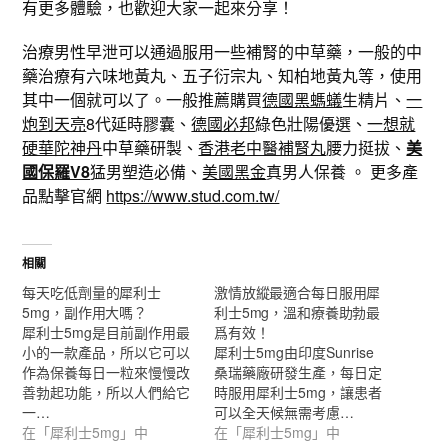
有更多體驗，也歡迎大家一起來分享！
治療男性早泄可以通過服用一些補腎的中草藥，一般的中
藥治療有六味地黃丸、五子衍宗丸、知柏地黃丸等，使用
其中一個就可以了。一般推薦購買
德國黑螞蟻
生精片、
一
炮到天亮
8代延時膠囊、
德國必邦
綠色壯陽優選、
一想就
硬華陀神丹
中草藥研製、
香港老中醫補腎丸
腰力挺拔、
美
國保羅V8
猛男塑造必備、
美國黑金
真男人保養 。 更多產
品點擊官網
https://www.stud.com.tw/
相關
每天吃低劑量的犀利士
激情放縱最適合每日服用犀
5mg，副作用大嗎？
利士5mg，溫和療養助勃最
犀利士5mg是目前副作用最
爲有效！
小的一款產品，所以它可以
犀利士5mg由印度Sunrise
作為保養每日一粒來慢慢改
桑瑞藥廠研發生產，每日定
善勃起功能，所以人們給它
時服用犀利士5mg，讓患者
一…
可以全天候無需考慮…
在「犀利士5mg」中
在「犀利士5mg」中