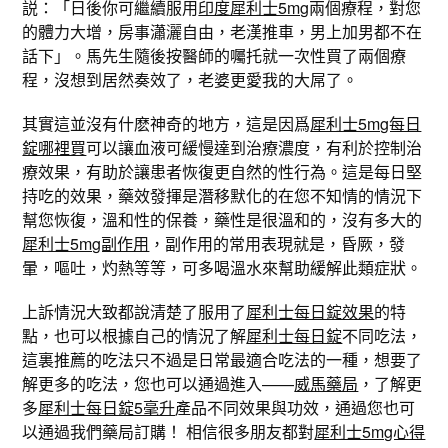
説：「日後你可繼續服用
印度犀利士5mg
兩個療程，對您
的體力大增，房事瀟灑自由，老漢推車，男上加男都不在
話下」。馬先生隨後按醫師的囑托就一次性買了兩個療
程，沒想到居然奏效了，老婆更愛我的大屌了。
其實這並沒有什麽神奇的地方，這是因爲
犀利士5mg每日
錠哪裡買
可以讓血液可緩慢達到治療濃度，有利於控制治
療效果，有助於讓患者恢復更自然的性行為。這是每日堅
持吃的效果，藥效發揮是潛移默化的在您不知情的情況下
幫您恢復，溫和性的保養，藥性是很溫和的，沒有多大的
犀利士5mg副作用
，副作用的常用表現就是，昏厥，發
暈，嘔吐，灼熱等等，可多喝溫水來幫助緩解此類症狀。
上訴情況大致都說清楚了服用了
犀利士每日錠效果
的特
點，也可以根據自己的情況了解
犀利士每日錠
不同吃法，
這裏推薦的吃法只不過是日常最適合吃法的一種，想要了
解更多的吃法，您也可以通過進入——
威馬藥局
，了解更
多
犀利士每日錠5毫升
產品不同效果與功效，通過您也可
以通過我們藥局訂購！ 相信很多朋友都對
犀利士5mg心得