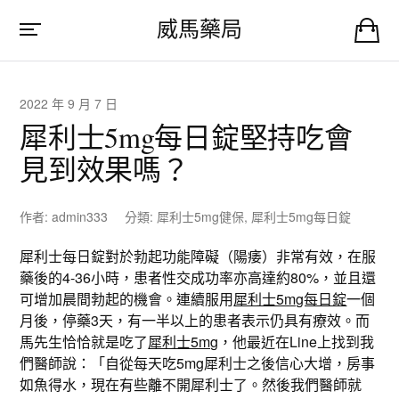
威馬藥局
2022 年 9 月 7 日
犀利士5mg每日錠堅持吃會
見到效果嗎？
作者:
admin333
分類:
犀利士5mg健保
,
犀利士5mg每日錠
犀利士每日錠對於勃起功能障礙（陽痿）非常有效，在服
藥後的4-36小時，患者性交成功率亦高達約80%，並且還
可增加晨間勃起的機會。連續服用
犀利士5mg每日錠
一個
月後，停藥3天，有一半以上的患者表示仍具有療效。而
馬先生恰恰就是吃了
犀利士5mg
，他最近在Line上找到我
們醫師說：「自從每天吃5mg犀利士之後信心大增，房事
如魚得水，現在有些離不開犀利士了。然後我們醫師就