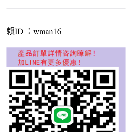
賴ID ：wman16