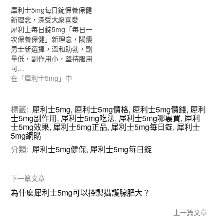
犀利士5mg每日錠保養保健
新理念，深受大衆喜愛
犀利士每日錠5mg「每日一
次保養保健」新理念，陽痿
男士新選擇，溫和助勃，劑
量低，副作用小，堅持服用
可…
在「犀利士5mg」中
標籤:
犀利士5mg
,
犀利士5mg價格
,
犀利士5mg價錢
,
犀利
士5mg副作用
,
犀利士5mg吃法
,
犀利士5mg哪裏買
,
犀利
士5mg效果
,
犀利士5mg正品
,
犀利士5mg每日錠
,
犀利士
5mg網購
分類:
犀利士5mg健保
,
犀利士5mg每日錠
下一篇文章
為什麼犀利士5mg可以控製攝護腺肥大？
上一篇文章