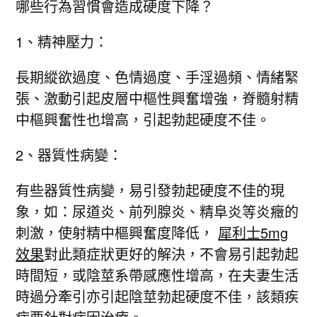
哪些行為習慣會造成硬度下降？
1、精神壓力：
長期縱欲過度、色情過度、手淫過頻、情緒緊
張、激動引起皮層中樞性興奮增強，脊髓射精
中樞興奮性也增高，引起勃起硬度不佳。
2、器質性病變：
有些器質性病變，易引發勃起硬度不佳的現
象，如：尿道炎、前列腺炎、精阜炎等炎癥的
刺激，使射精中樞興奮度降低，
犀利士5mg
效果
對此類症狀更好的解決，不會易引起勃起
時間短，或陰莖系帶感應性增高，在夫妻生活
時過分牽引亦引起陰莖勃起硬度不佳，該類疾