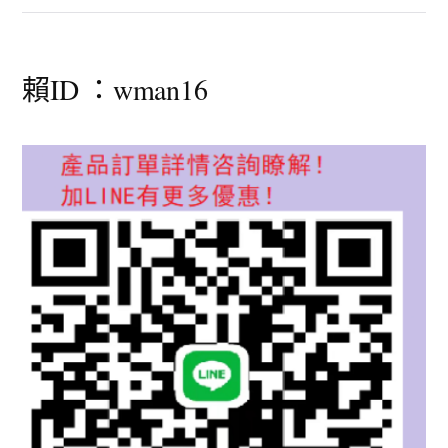
賴ID ：wman16