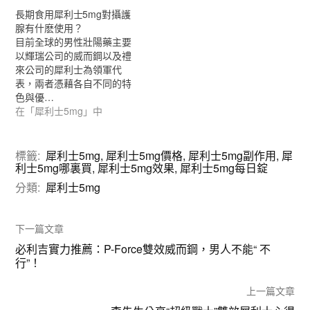
長期食用犀利士5mg對攝護
腺有什麽使用？
目前全球的男性壯陽藥主要
以輝瑞公司的威而鋼以及禮
來公司的犀利士為領軍代
表，兩者憑藉各自不同的特
色與優…
在「犀利士5mg」中
標籤:
犀利士5mg
,
犀利士5mg價格
,
犀利士5mg副作用
,
犀
利士5mg哪裏買
,
犀利士5mg效果
,
犀利士5mg每日錠
分類:
犀利士5mg
下一篇文章
必利吉實力推薦：P-Force雙效威而鋼，男人不能“ 不
行”！
上一篇文章