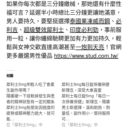
如果你每次都是三分鐘繳械，那她還有什麼性
福可言？延遲半小時總比三分鐘更讓她滿意，
男人要持久，要堅挺選擇
泰國果凍威而鋼
、
必
利吉
、
超級雙效犀利士
、
印度必利勁
，事前服
用一粒，讓你纏綿馳騁更加有力更加持久，輕
鬆與女神交歡直達高潮甚至
一炮到天亮
！官網
更多嚴選男性優品
https://www.stud.com.tw/
相關
犀利士5mg年輕人吃了會產
犀利士5mg每日錠保養保健
生副作用嗎？
新理念，深受大衆喜愛
陽痿硬一下就軟掉發生與患
犀利士每日錠5mg「每日一
者的精神狀態有一定的關系
次保養保健」新理念，陽痿
犀利士5mg些朋友因過度的
男士新選擇，溫和助勃，劑
疲勞或精神壓力過大，就可
量低，副作用小，堅持服用
能…
可…
在「犀利士5mg」中
在「犀利士5mg」中