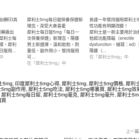
治療ED具
犀利士5mg每日錠保養保健新
長達一年堅持服用犀利士5
理念，深受大衆喜愛
性功能有明顯改變！
瑞製藥廠出
犀利士每日錠5mg「每日一
犀利士是一款主要用於治
犀利士每
次保養保健」新理念，陽痿
勃起功能障礙（erectile
樣，犀利
男士新選擇，溫和助勃，劑
dysfunction，縮寫：ed
日服用…
量低，副作用小，堅持服用
陽痿（…
中
可…
在「犀利士5mg」中
在「犀利士5mg」中
5mg
,
印度犀利士5mg心得
,
犀利士5mg
,
犀利士5mg價格
,
犀利
5mg副作用
,
犀利士5mg吃法
,
犀利士5mg哪裏買
,
犀利士5mg效
,
犀利士5mg每日錠
,
犀利士5mg毫克
,
犀利士5mg毫升
,
犀利士5m
購買
上一