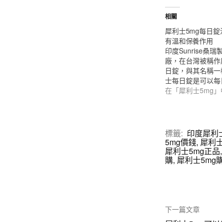
相關
犀利士5mg每日錠
有溫和保養作用
印度Sunrise桑
廠，在台灣被稱作
日錠，與其名稱一
士每日錠是可以每
在「犀利士5mg」
標籤:
印度犀利士
5mg價錢
,
犀利士
犀利士5mg正品
購
,
犀利士5mg
下一篇文章