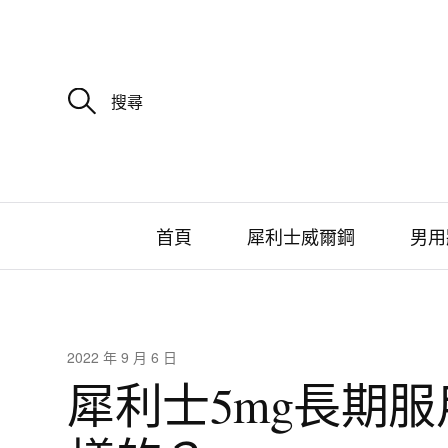
搜
尋
關
鍵
字
:
首頁
犀利士威爾鋼
男用
2022 年 9 月 6 日
犀利士5mg長期