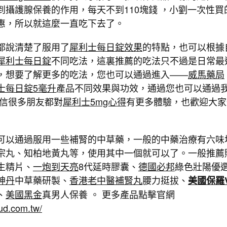
到攝護腺保養的作用，每天不到110塊錢 ，小劉一次性買
惠，所以就這麼一直吃下去了。
都說清楚了服用了
犀利士每日錠效果
的特點，也可以根據
犀利士每日錠
不同吃法，這裏推薦的吃法只不過是日常最
，想要了解更多的吃法，您也可以通過進入——
威馬藥局
士每日錠5毫升
產品不同效果與功效，通過您也可以通過
相信很多朋友都對
犀利士5mg心得
有更多體驗，也歡迎大家
可以通過服用一些補腎的中草藥，一般的中藥治療有六味
宗丸、知柏地黃丸等，使用其中一個就可以了。一般推薦
生精片、
一炮到天亮
8代延時膠囊、
德國必邦
綠色壯陽優
神丹
中草藥研製、
香港老中醫補腎丸
腰力挺拔、
美國保羅
、
美國黑金
真男人保養 。 更多產品點擊官網
tud.com.tw/