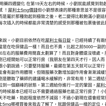
 用藥四週變化 在第19天左右的時候，小劉就能感覺到勃
感 ！
犀利士5mg價錢
但小劉想表達的那種意思並不是很容
而是屬於那種勃起到極致之後，老二變得比較飽滿小劉這
每次插入的時候都能非常清楚的感受到那種被包裹後彼此
來說，小劉目前依然在吃
犀利士每日錠
，已經持續了有兩
當是在吃保健品一樣！而且也不貴，比起之前5000一副的
110左右的服藥費用簡直太劃算了！而且對身體還沒壞處。
劉已經開始可以正常行房（我朋友在第四天才行，因人而
跟小劉說過，只要堅持服藥，最遲在第五天就可以正常行
能會有副作用體現，但隨服藥次數增加副作用會漸漸減緩
劉是聽取了藥師的建議喝水緩解的，非常有用！第二週結
拉到一個巔峰的狀態，第三週給你進行一定的鞏固，
犀利
的時候基本已經可以不需要通過服藥也能正常行房了！小
天不吃藥，勃起程度依然不減弱！不過小劉現在還會經常
士5mg哪裡買
後來我去了解了，就跟保健品一樣的定位，