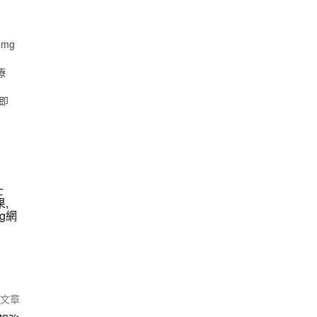
mg
療
）即
士
果
,
g網
篇文章