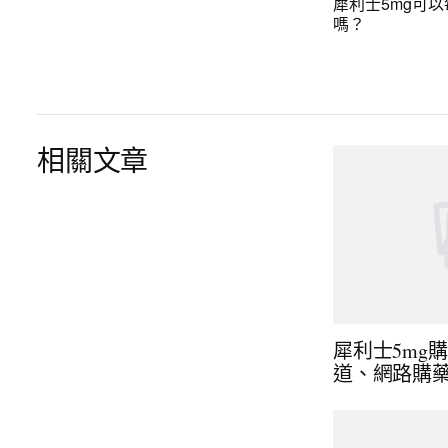
犀利士5mg可
嗎？
相關文章
犀利士5mg
道、網路購