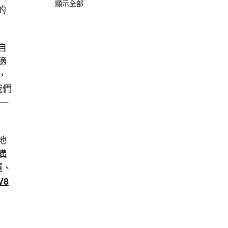
顯示全部
的
自
適
，
我們
一
地
購
選、
V8