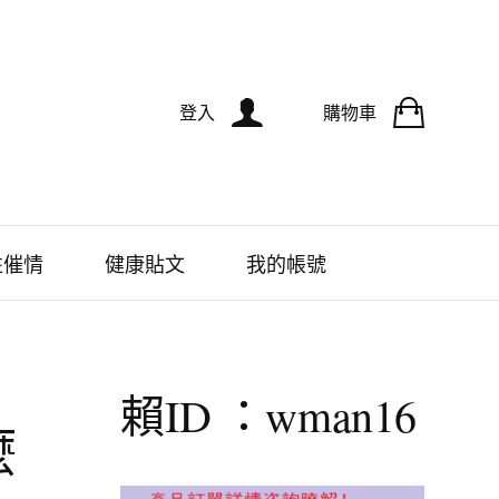
登入
購物車
性催情
健康貼文
我的帳號
賴ID ：wman16
麼