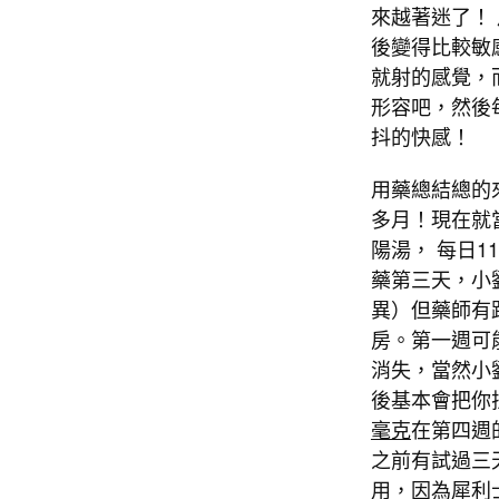
來越著迷了！
後變得比較敏
就射的感覺，
形容吧，然後
抖的快感！
用藥總結總的
多月！現在就
陽湯， 每日
藥第三天，小
異）但藥師有
房。第一週可
消失，當然小
後基本會把你
毫克
在第四週
之前有試過三
用，因為
犀利