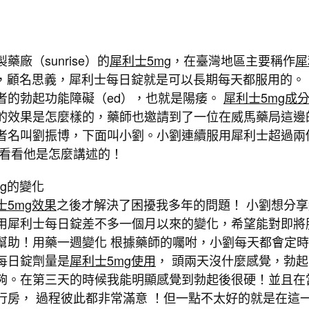
藥廠（sunrise）的
犀利士5mg
，在臺灣地區主要稱作
犀
，顧名思義，犀利士每日錠就是可以長期每天都服用的。 
者的勃起功能障礙（ed），也就是陽痿。
犀利士5mg成
的效果是怎麼樣的，藥師也邀請到了一位在威馬藥局這邊
者名叫劉振博，下面叫小劉。小劉連續服用犀利士超過兩
來看看他是怎麼講述的！
mg的變化
士5mg效果
之後才解決了困擾我多年的問題！ 小劉想分享
用犀利士每日錠差不多一個月以來的變化，希望能對即將
幫助！用藥一週變化 根據藥師的囑咐，小劉每天都會定
每日錠劑量是
犀利士5mg使用
， 頭兩天沒什麼感覺，勃起
夠。在第三天的時候我能明顯感覺到勃起後很硬！並且在
行房， 過程彼此都非常滿意 ！但一點不太好的就是在這