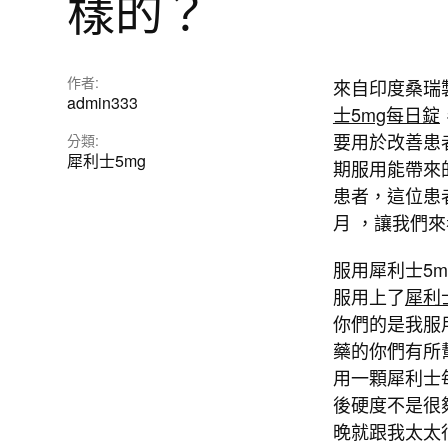
樣的？
作者:
來自印度桑瑞製
admin333
士5mg每日錠
要用於改善患
分類:
犀利士5mg
期服用能帶來
患者，這位患
月 ，讓我們
服用犀利士5
服用上了
犀利
你們的是我服
藥的你們有所
用一顆犀利士
後硬度不是很
晚就跟我太太