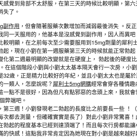
天感覺到背部不太舒服，在第三天的時候比較明顯，第六
消失了。
mg副作用
，但會隨著服藥次數增加而減弱最後消失 。反正
我同一天服用的，他基本是沒感覺到副作用，因人而異吧
比較明顯，在之前每次至少需要服用到15mg劑量的犀利
勃起，現在小劉在第一週服藥第三天的時候就能正常勃起
變化第二週最明顯的改變就是在硬度上， 勃起後的硬度
 。在這個階段小劉與小劉太太基本隔天會行一次房，小
是32歲，正是精力比較好的年紀，並且小劉太太也是屬於
的一類人，怎麼說呢？
犀利士5mg網購
經常會穿各種情趣
這一點不是很好，因為但凡有點邪惡的念頭上來，我就會
一個弊端吧。
，第三週！小劉發現老二勃起的長度比之前要長一些 ！
每次都去測量，但確確實實是長了）對此小劉非常驚喜！
在勃起的程度基本已經到達頂端了！而且每次行房都能讓
滿的快感！這點我非常肯定因為她現在對小劉是越來越好