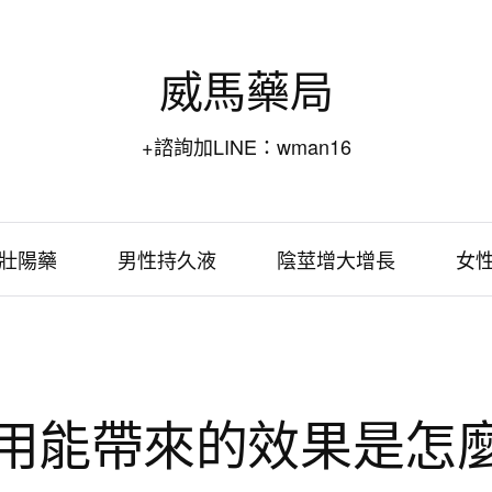
威馬藥局
+諮詢加LINE：wman16
壯陽藥
男性持久液
陰莖增大增長
女
服用能帶來的效果是怎