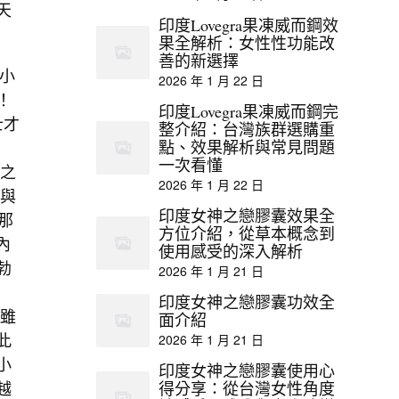
天
印度Lovegra果凍威而鋼效
果全解析：女性性功能改
善的新選擇
小
2026 年 1 月 22 日
！
印度Lovegra果凍威而鋼完
士才
整介紹：台灣族群選購重
點、效果解析與常見問題
一次看懂
比之
2026 年 1 月 22 日
劉與
印度女神之戀膠囊效果全
那
方位介紹，從草本概念到
內
使用感受的深入解析
勃
2026 年 1 月 21 日
印度女神之戀膠囊功效全
（雖
面介紹
此
2026 年 1 月 21 日
小
印度女神之戀膠囊使用心
越
得分享：從台灣女性角度