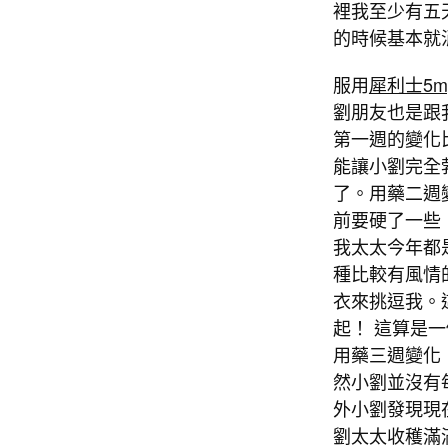
裡我至少有五
的時候基本就
服用
犀利士5
劉朋友也是跟
第一週的變化
能讓小劉完全
了。用藥二週
前要硬了一些
我太太今年都
種比較有風情
衣來挑逗我。
起！ 這算是
用藥三週變化
然小劉並沒有
外小劉發現現
劉太太收穫滿