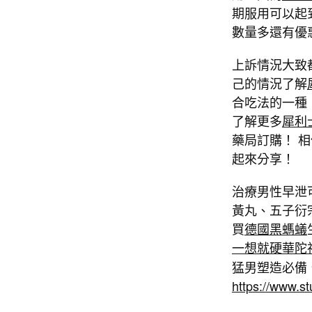
期服用可以起
數量多還有優
上訴情況大致
己的情況了解
合吃法的一種
了解更多
犀利
藥局訂購！ 
起來分享！
治療男性早泄
黃丸、五子衍
買
德國黑螞蟻
一想就硬華陀
猛男塑造必備
https://www.s