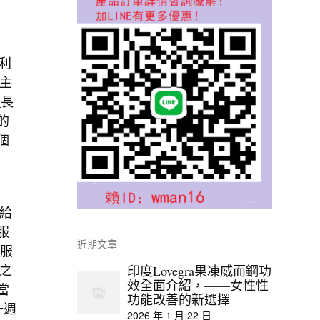
利
主
分
長
的
個
給
服
近期文章
時服
之
印度Lovegra果凍威而鋼功
效全面介紹，——女性性
當
功能改善的新選擇
一週
2026 年 1 月 22 日