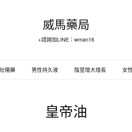
威馬藥局
+諮詢加LINE：wman16
壯陽藥
男性持久液
陰莖增大增長
女
皇帝油