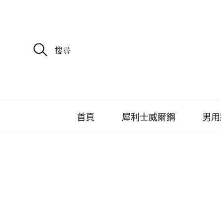
搜
尋
關
鍵
字
:
首頁
犀利士威爾鋼
男用