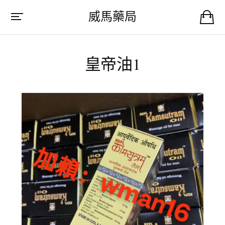
威馬藥局
皇帝油1